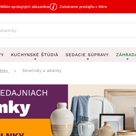
Milión spokojných zákazníkov
Zatvárame predajňu v Nitre
VY
KUCHYNSKÉ ŠTÚDIÁ
SEDACIE SÚPRAVY
ZÁHRAD
lnky
Slnečníky a altánky
avy
DEKORÁCIE
Sedacie súpravy do U
UKLADANIE
čky
Obrazy
Vešiaky na kľ
avy
Rohové sedacie súpravy
Záhrad
Zrkadlá
Stojany na dá
tavy
Sedacie súpravy 3-2-1
Z
dlá
Hodiny
Stojany na no
avy
Sedacie súpravy na mieru
Vázy
Stojany na ob
vy
Zá
Zobrazit vše
Zobrazit vše
tavy
Z