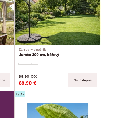
Záhradný slnečník
Jumbo 300 cm, béžový
99.90 €
pné
Nedostupné
69.90 €
Leták