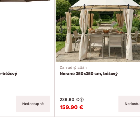
Zahradný altán
o-béžový
Nerano 350x350 cm, béžový
239.90 €
Nedostupné
Nedostu
159.90 €