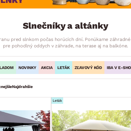
ENIE
DOMÁCE SPOTREBIČE
ZÁHRADNÉ 
avy
Zá
tavy
Z
Slnečníky a altánky
avy
chranu pred slnkom počas horúcich dní. Ponúkame záhradné s
pre pohodlný oddych v záhrade, na terase aj na balkóne.
LADOM
NOVINKY
AKCIA
LETÁK
ZĽAVOVÝ KÓD
IBA V E-SH
cnejšie
Najdrahšie
Leták