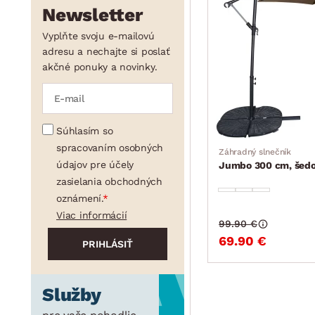
Newsletter
Vyplňte svoju e-mailovú
adresu a nechajte si poslať
akčné ponuky a novinky.
Súhlasím so
spracovaním osobných
Záhradný slnečník
údajov pre účely
Jumbo 300 cm, šed
zasielania obchodných
oznámení.
Viac informácií
99.90 €
69.90 €
Služby