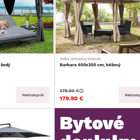
Veľký záhradný altánok
 šedý
Barbara 400x300 cm, béžový
279.90 €
Nedostupné
Nedostu
179.90 €