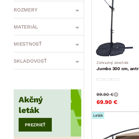
ROZMERY
MATERIÁL
min.
cm
max.
cm
MIESTNOSŤ
SKLADOVOSŤ
Záhradný slnečník
Jumbo 300 cm, antr
min.
cm
max.
cm
99.90 €
min.
cm
max.
cm
Akčný
69.90 €
leták
Leták
PREZRIEŤ