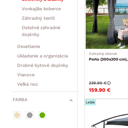
Vonkajšie koberce
Záhradný textil
Ostatné záhradné
doplnky
Osvetlenie
Zahradný altánok
Ukladanie a organizácia
Porto (300x300 cm),
Drobné bytové doplnky
Vianoce
239.90 €
Veľká noc
159.90 €
Sedacie súpravy a pohovky
Zostavy a steny
Drobný nábytok
Spotrebiče
FARBA
Leták