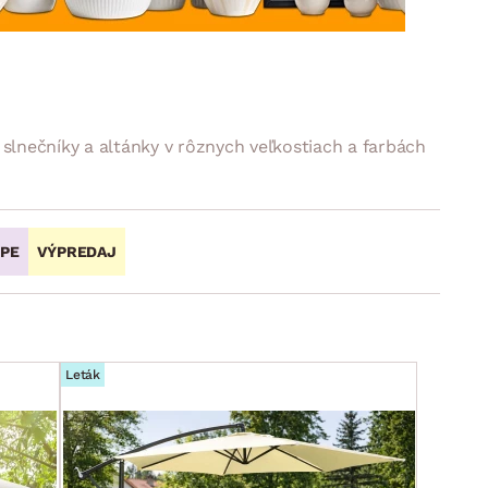
DOPLNKY
VIANOCE
hradné doplnky
ahradné zostavy
lnečníky a altánky v rôznych veľkostiach a farbách
OPE
VÝPREDAJ
Leták