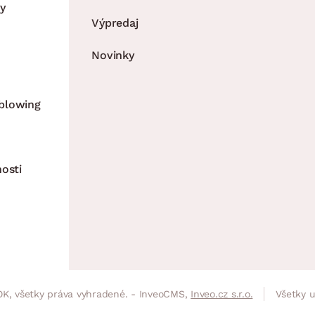
y
Výpredaj
Novinky
blowing
nosti
K, všetky práva vyhradené. - InveoCMS,
Inveo.cz s.r.o.
Všetky 