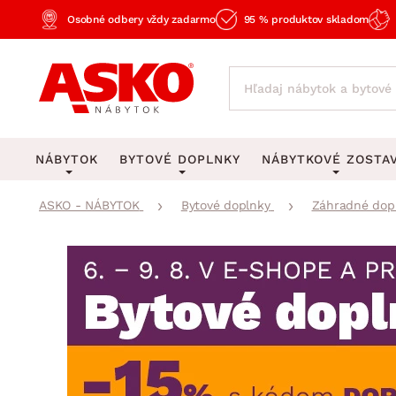
Osobné odbery vždy zadarmo
95 % produktov skladom
NÁBYTOK
BYTOVÉ DOPLNKY
NÁBYTKOVÉ ZOSTA
ASKO - NÁBYTOK
Bytové doplnky
Záhradné dop
KOBERCE
OSVETLENIE
Obývacie zost
Veľké a stredné koberce
Stolové lampy a lampi
Spálňové zost
Behúne a malé koberce
Stropné osvetlenie
Kancelárske zos
Obývacia izba
Detské koberce
Lustre a závesné svieti
Kuchynské zost
Spálňa
Kúpeľňové predložky
Stojacie lampy
Detské zosta
Pracovňa a kancelária
Zobrazit vše
Zobrazit vše
Predsieňové zos