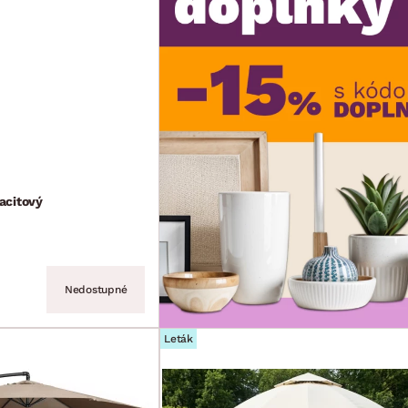
acitový
Nedostupné
Leták