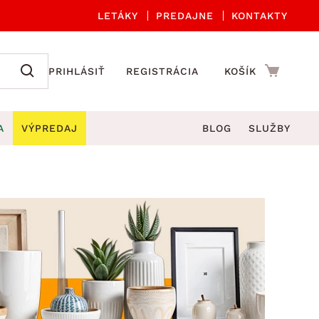
LETÁKY
PREDAJNE
KONTAKTY
PRIHLÁSIŤ
REGISTRÁCIA
KOŠÍK
A
VÝPREDAJ
BLOG
SLUŽBY
 A ORGANIZÁCIA
Záhradné sety
DROBNÉ BYTOVÉ DOPLNKY
úče
Kuchynské príslušenstvo
né stoličky a kreslá
ždniky
Kuchynské doplnky
áhradné lavice
viny
Kúpeľňové doplnky
Záhradné stoly
lečenie
Záhradné doplnky
hradné hojdačky
Zobrazit vše
áhradné lehátka