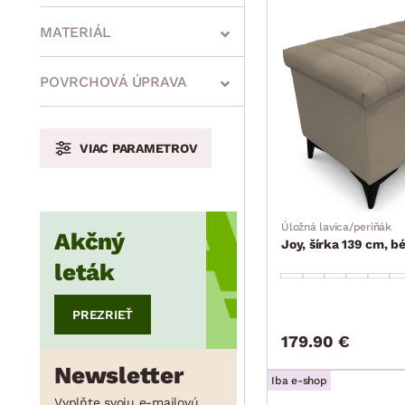
MATERIÁL
min.
cm
max.
cm
POVRCHOVÁ ÚPRAVA
VIAC PARAMETROV
min.
cm
max.
cm
Úložná lavica/periňák
Akčný
min.
cm
max.
cm
Joy, šírka 139 cm, b
leták
PREZRIEŤ
179.90 €
Newsletter
Iba e-shop
Vyplňte svoju e-mailovú