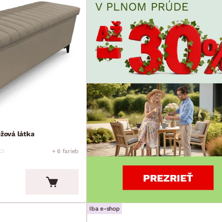
éžová látka
+ 6 farieb
Iba e-shop