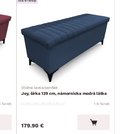
Iba e-shop
Úložná lavica/periňák
Joy, šírka 139 cm, námornicka modrá látka
6 farieb
+ 6 farieb
179.90 €