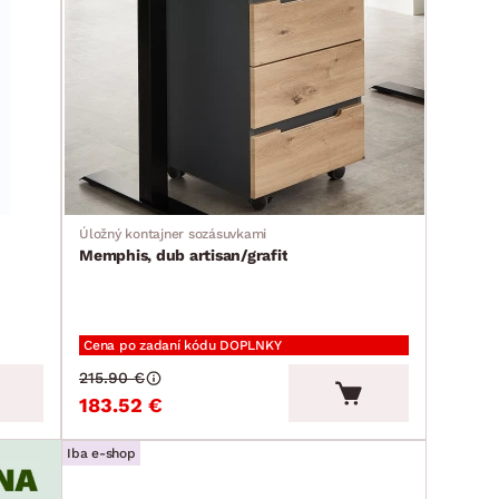
Úložný kontajner sozásuvkami
Memphis, dub artisan/grafit
Cena po zadaní kódu DOPLNKY
215.90 €
183.52 €
Iba e-shop