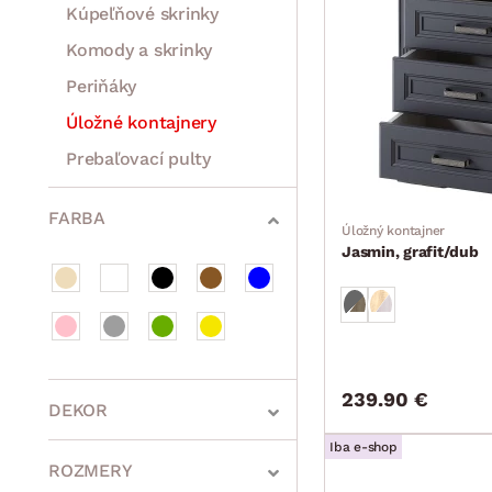
Kúpeľňové skrinky
Komody a skrinky
Periňáky
Úložné kontajnery
Prebaľovací pulty
Bytové doplnky
Sedacie súpravy a pohovky
Zostavy a steny
Drobný nábytok
Spotrebiče
FARBA
Úložný kontajner
Jasmin, grafit/dub
239.90 €
DEKOR
Iba e-shop
ROZMERY