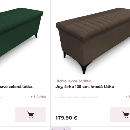
Úložná lavica/periňák
mavo zelená látka
Joy, šírka 139 cm, hnedá látka
+ 6 farieb
+ 
179.90 €