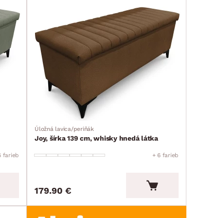
Úložná lavica/periňák
Joy, šírka 139 cm, whisky hnedá látka
6 farieb
+ 6 farieb
179.90 €