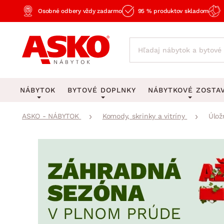
Osobné odbery vždy zadarmo
95 % produktov skladom
NÁBYTOK
BYTOVÉ DOPLNKY
NÁBYTKOVÉ ZOSTA
ASKO - NÁBYTOK
Komody, skrinky a vitríny
Úlož
KOBERCE
OSVETLENIE
Obývacie zost
Veľké a stredné koberce
Stolové lampy a lampi
Spálňové zost
Behúne a malé koberce
Stropné osvetlenie
Kancelárske zos
Obývacia izba
Detské koberce
Lustre a závesné svieti
Kuchynské zost
Spálňa
Kúpeľňové predložky
Stojacie lampy
Detské zosta
Pracovňa a kancelária
Zobrazit vše
Zobrazit vše
Predsieňové zos