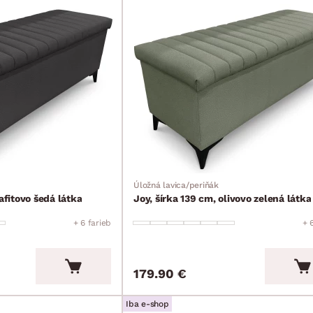
Úložná lavica/periňák
afitovo šedá látka
Joy, šírka 139 cm, olivovo zelená látka
+ 6 farieb
+ 
179.90 €
Iba e-shop