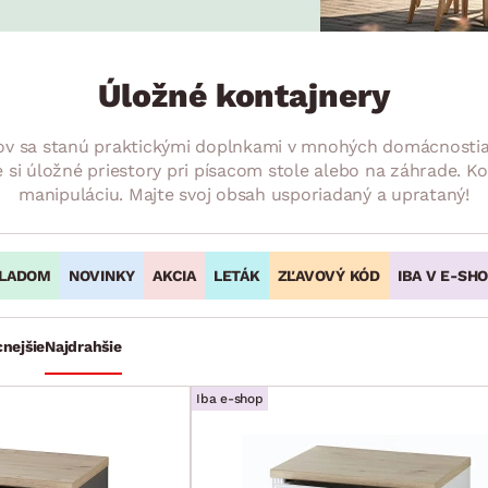
ENIE
DOMÁCE SPOTREBIČE
ZÁHRADNÉ 
avy
Zá
tavy
Z
Úložné kontajnery
avy
ov sa stanú praktickými doplnkami v mnohých domácnostiach
 si úložné priestory pri písacom stole alebo na záhrade. Ko
manipuláciu. Majte svoj obsah usporiadaný a uprataný!
LADOM
NOVINKY
AKCIA
LETÁK
ZĽAVOVÝ KÓD
IBA V E-SH
cnejšie
Najdrahšie
Iba e-shop