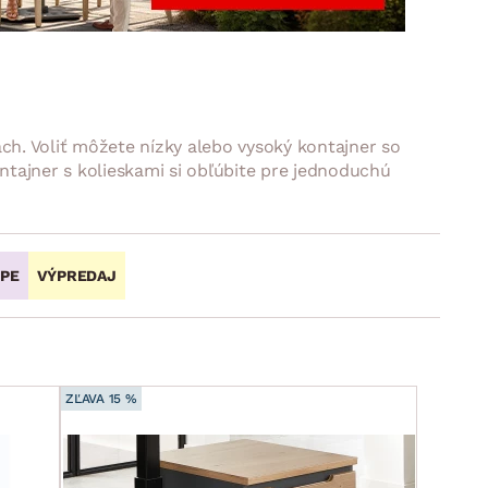
DOPLNKY
VIANOCE
hradné doplnky
ahradné zostavy
. Voliť môžete nízky alebo vysoký kontajner so
ntajner s kolieskami si obľúbite pre jednoduchú
OPE
VÝPREDAJ
ZĽAVA 15 %