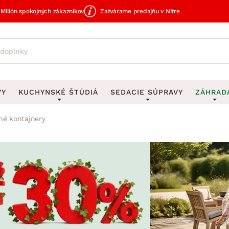
Milión spokojných zákazníkov
Zatvárame predajňu v Nitre
VY
KUCHYNSKÉ ŠTÚDIÁ
SEDACIE SÚPRAVY
ZÁHRAD
né kontajnery
avy
DEKORÁCIE
Sedacie súpravy do U
UKLADANIE
čky
Obrazy
Vešiaky na kľ
avy
Rohové sedacie súpravy
Záhrad
Zrkadlá
Stojany na dá
tavy
Sedacie súpravy 3-2-1
Z
dlá
Hodiny
Stojany na no
avy
Sedacie súpravy na mieru
Vázy
Stojany na ob
vy
Zá
Zobrazit vše
Zobrazit vše
tavy
Z