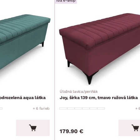
Iba e-shop
Úložná lavica/periňák
modrozelená aqua látka
Joy, šírka 139 cm, tmavo ružová látka
+ 6 farieb
+ 
179.90 €