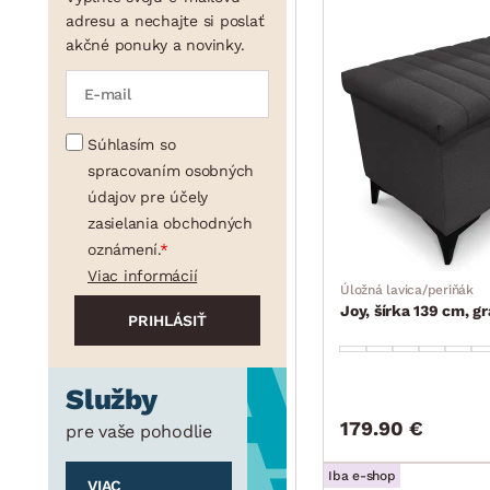
adresu a nechajte si poslať
akčné ponuky a novinky.
Súhlasím so
spracovaním osobných
údajov pre účely
zasielania obchodných
oznámení.
Viac informácií
Úložná lavica/periňák
Joy, šírka 139 cm, gr
Služby
179.90 €
pre vaše pohodlie
Iba e-shop
VIAC