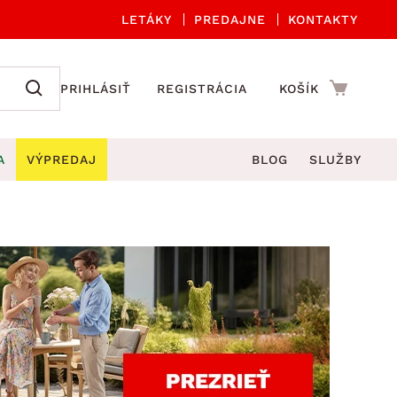
LETÁKY
PREDAJNE
KONTAKTY
PRIHLÁSIŤ
REGISTRÁCIA
KOŠÍK
A
VÝPREDAJ
BLOG
SLUŽBY
 A ORGANIZÁCIA
Záhradné sety
DROBNÉ BYTOVÉ DOPLNKY
úče
Kuchynské príslušenstvo
né stoličky a kreslá
ždniky
Kuchynské doplnky
áhradné lavice
viny
Kúpeľňové doplnky
Záhradné stoly
lečenie
Záhradné doplnky
hradné hojdačky
Zobrazit vše
áhradné lehátka