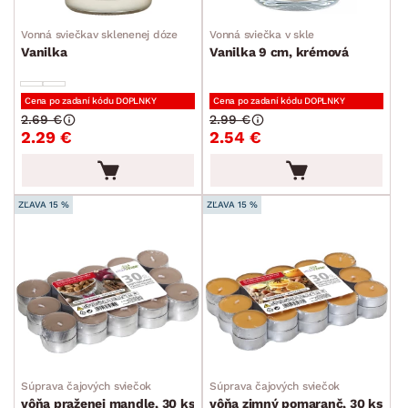
Vonná sviečkav sklenenej dóze
Vonná sviečka v skle
Vanilka
Vanilka 9 cm, krémová
Cena po zadaní kódu DOPLNKY
Cena po zadaní kódu DOPLNKY
2.69 €
2.99 €
2.29 €
2.54 €
ZĽAVA 15 %
ZĽAVA 15 %
Súprava čajových sviečok
Súprava čajových sviečok
vôňa praženej mandle, 30 ks
vôňa zimný pomaranč, 30 ks