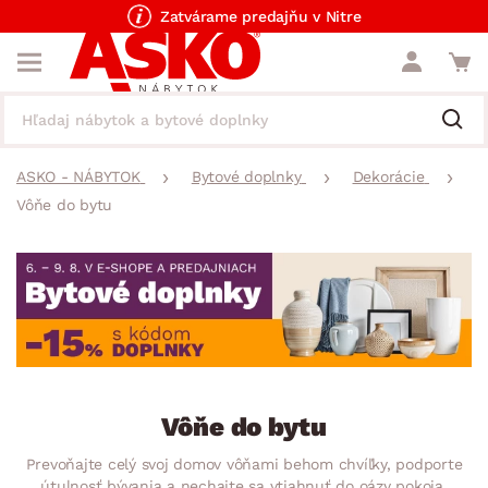
Zatvárame predajňu v Nitre
ASKO - NÁBYTOK
Bytové doplnky
Dekorácie
Vôňe do bytu
Vôňe do bytu
Prevoňajte celý svoj domov vôňami behom chvíľky, podporte
útulnosť bývania a nechajte sa vtiahnuť do oázy pokoja.