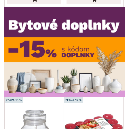
ROZMERY
MATERIÁL
min.
cm
max.
cm
FUNKCIE
min.
cm
max.
cm
MIESTNOSŤ
min.
cm
max.
cm
SKLADOVOSŤ
ZĽAVA 15 %
ZĽAVA 15 %