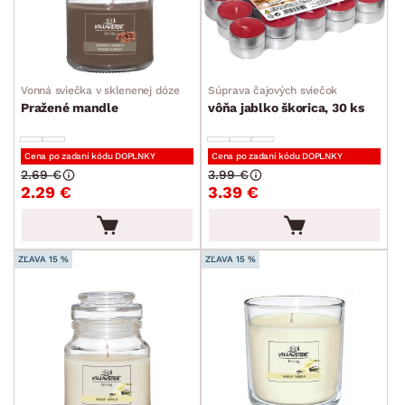
Vonná sviečka v sklenenej dóze
Súprava čajových sviečok
Pražené mandle
vôňa jablko škorica, 30 ks
Cena po zadaní kódu DOPLNKY
Cena po zadaní kódu DOPLNKY
2.69 €
3.99 €
2.29 €
3.39 €
ZĽAVA 15 %
ZĽAVA 15 %