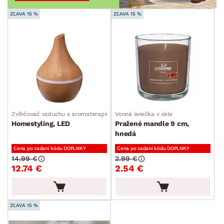
ZĽAVA 15 %
ZĽAVA 15 %
Zvlhčovač vzduchu s aromaterapiou
Vonná sviečka v skle
Homestyling, LED
Pražené mandle 9 cm,
hnedá
Cena po zadaní kódu DOPLNKY
Cena po zadaní kódu DOPLNKY
14.99 €
2.99 €
12.74 €
2.54 €
ZĽAVA 15 %