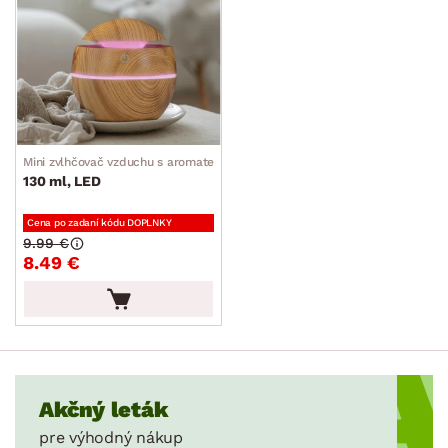
Mini zvlhčovač vzduchu s aromaterapiou
130 ml, LED
Cena po zadaní kódu DOPLNKY
9.99 €
8.49 €
Akčný leták
pre výhodný nákup