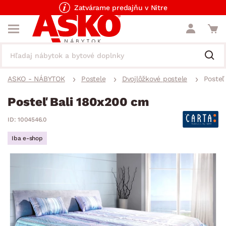
Zatvárame predajňu v Nitre
ASKO - NÁBYTOK
Postele
Dvojlôžkové postele
Posteľ
Posteľ Bali 180x200 cm
ID: 1004546.0
Iba e-shop