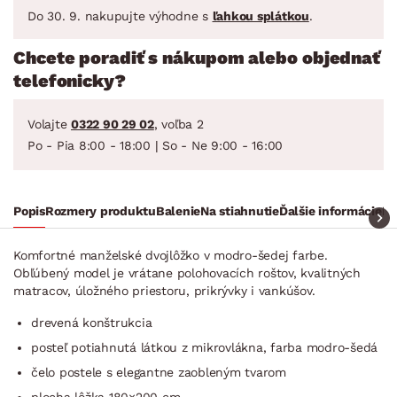
Do 30. 9. nakupujte výhodne s
ľahkou splátkou
.
Chcete poradiť s nákupom alebo objednať
telefonicky?
Volajte
0322 90 29 02
, voľba 2
Po - Pia 8:00 - 18:00 | So - Ne 9:00 - 16:00
Popis
Rozmery produktu
Balenie
Na stiahnutie
Ďalšie informácie
Ra
Komfortné manželské dvojlôžko v modro-šedej farbe.
Obľúbený model je vrátane polohovacích roštov, kvalitných
matracov, úložného priestoru, prikrývky i vankúšov.
drevená konštrukcia
posteľ potiahnutá látkou z mikrovlákna, farba modro-šedá
čelo postele s elegantne zaobleným tvarom
plocha lôžka 180×200 cm