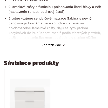
2 lamelové rošty s funkciou polohovania časti hlavy a nôh
(nastavenie tuhosti bedrovej časti)
2 voľne vložené sendvičové matrace Sabina s pevným
penovým jadrom (matrace sú voľne uložené na
polohovatelné lamelové rošty, dajú sa tým pádom
kedykoľvek do budúcnosti meniť podľa vlastných potrieb,
bližšia charakteristika matraca Sabina v popise nižšie)
k posteli patrí aj veľká denná deka a 2 vankúše, potiahnuté
Zobraziť viac
bavlnenou látkou s jemnými prúžkami, farba modro-šedo-
fialová
v spodnej časti postele veľký úložný priestor, rozdelený na
Súvisiace produkty
pravú a ľavú časť, priestor prístupný z prednej strany po
vyklopení lamelových roštov, kovový mechanizmus,
vnútorné rozmery pravá/ľavá časť 88×20×176 cm
nohy vo farbe alu strieborná
samotné lôžko vo výške 53 cm umožňuje pohodlnejšie
vstávanie z postele (táto výška lôžka je v poslednej dobe
u zákazníkov často dopytované)
veľmi obľúbený model postele