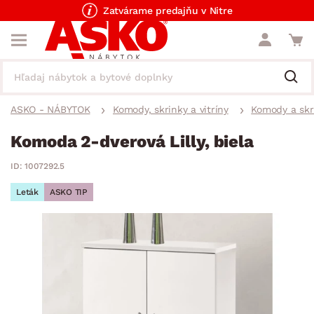
Zatvárame predajňu v Nitre
ASKO - NÁBYTOK
Komody, skrinky a vitríny
Komody a skr
Komoda 2-dverová Lilly, biela
ID: 1007292.5
Leták
ASKO TIP