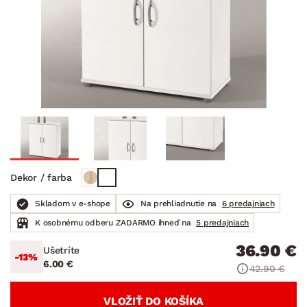
Dekor / farba
Skladom v e-shope
Na prehliadnutie na
6 predajniach
K osobnému odberu ZADARMO ihneď na
5 predajniach
36.90 €
Ušetríte
-13%
6.00 €
42.90 €
VLOŽIŤ DO KOŠÍKA