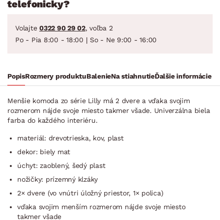
telefonicky?
Volajte
0322 90 29 02
, voľba 2
Po - Pia 8:00 - 18:00 | So - Ne 9:00 - 16:00
Popis
Rozmery produktu
Balenie
Na stiahnutie
Ďalšie informácie
Menšie komoda zo série Lilly má 2 dvere a vďaka svojim
rozmerom nájde svoje miesto takmer všade. Univerzálna biela
farba do každého interiéru.
materiál: drevotrieska, kov, plast
dekor: biely mat
úchyt: zaoblený, šedý plast
nožičky: prízemný klzáky
2× dvere (vo vnútri úložný priestor, 1× polica)
vďaka svojim menším rozmerom nájde svoje miesto
takmer všade