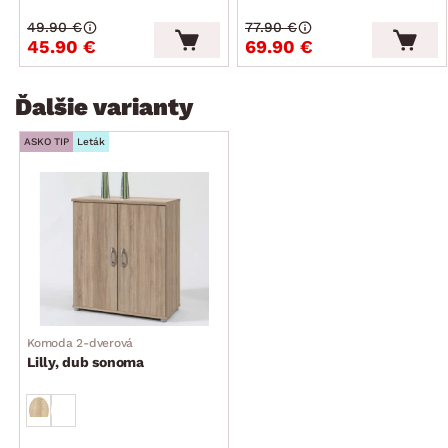
49.90 €
77.90 €
45.90 €
69.90 €
Ďalšie varianty
ASKO TIP
Leták
Komoda 2-dverová
Lilly, dub sonoma