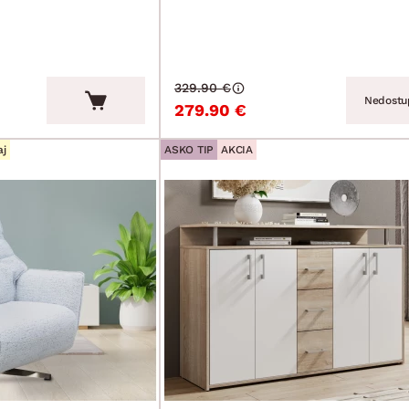
329.90 €
Nedostu
279.90 €
aj
ASKO TIP
AKCIA