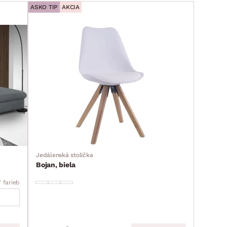
ASKO TIP
AKCIA
Jedálenská stolička
Bojan, biela
7 farieb