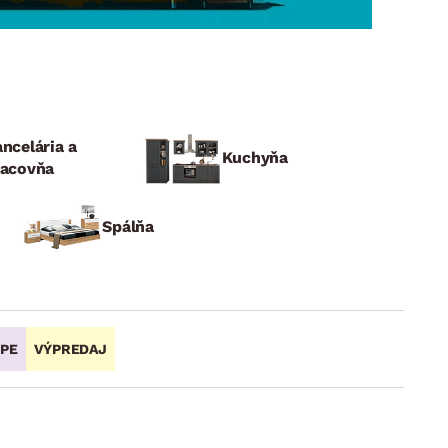
DOPLNKY
VIANOCE
hradné doplnky
ahradné zostavy
ncelária a
Kuchyňa
racovňa
Spálňa
OPE
VÝPREDAJ