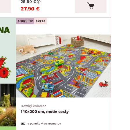
29.90 €
27.90 €
ASKO TIP
AKCIA
Detský koberec
140x200 cm, motív cesty
v ponuke viac rozmerov