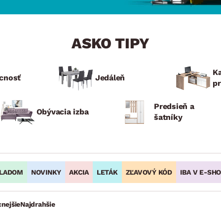
ENIE
DOMÁCE SPOTREBIČE
ZÁHRADNÉ 
avy
Zá
tavy
Z
ASKO TIPY
avy
Ka
cnosť
Jedáleň
p
Predsieň a
Obývacia izba
šatníky
LADOM
NOVINKY
AKCIA
LETÁK
ZĽAVOVÝ KÓD
IBA V E-SH
cnejšie
Najdrahšie