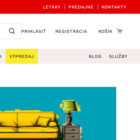
LETÁKY
PREDAJNE
KONTAKTY
PRIHLÁSIŤ
REGISTRÁCIA
KOŠÍK
A
VÝPREDAJ
BLOG
SLUŽBY
 A ORGANIZÁCIA
Záhradné sety
DROBNÉ BYTOVÉ DOPLNKY
úče
Kuchynské príslušenstvo
né stoličky a kreslá
ždniky
Kuchynské doplnky
áhradné lavice
viny
Kúpeľňové doplnky
Záhradné stoly
lečenie
Záhradné doplnky
hradné hojdačky
Zobrazit vše
áhradné lehátka