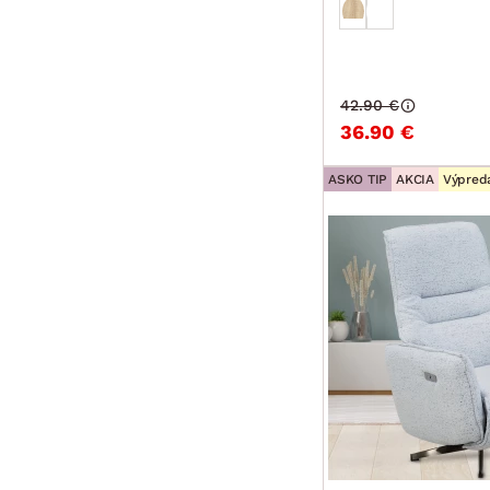
42.90 €
36.90 €
ASKO TIP
AKCIA
Výpred