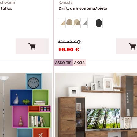
lohovaním
Komoda
 látka
Drift, dub sonoma/biela
139.90 €
99.90 €
ASKO TIP
AKCIA