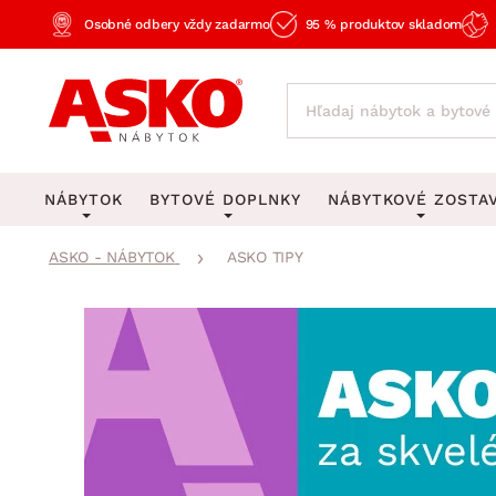
Osobné odbery vždy zadarmo
95 % produktov skladom
NÁBYTOK
BYTOVÉ DOPLNKY
NÁBYTKOVÉ ZOSTA
ASKO - NÁBYTOK
ASKO TIPY
KOBERCE
OSVETLENIE
Obývacie zost
Veľké a stredné koberce
Stolové lampy a lampi
Spálňové zost
Behúne a malé koberce
Stropné osvetlenie
Kancelárske zos
Obývacia izba
Detské koberce
Lustre a závesné svieti
Kuchynské zost
Spálňa
Kúpeľňové predložky
Stojacie lampy
Detské zosta
Pracovňa a kancelária
Zobrazit vše
Zobrazit vše
Predsieňové zos