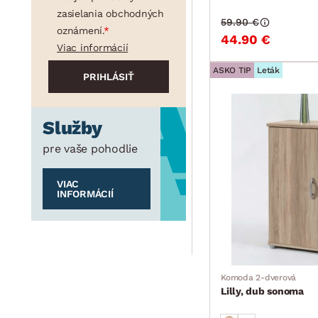
zasielania obchodných
59.90 €
oznámení.
44.90 €
Viac informácií
ASKO TIP
Leták
Služby
pre vaše pohodlie
VIAC
INFORMÁCIÍ
Komoda 2-dverová
Lilly, dub sonoma