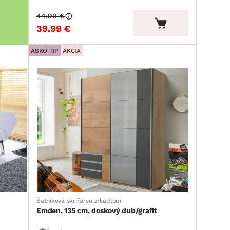
44.99 €
39.99 €
ASKO TIP
AKCIA
Šatníková skriňa so zrkadlom
Emden, 135 cm, doskový dub/grafit