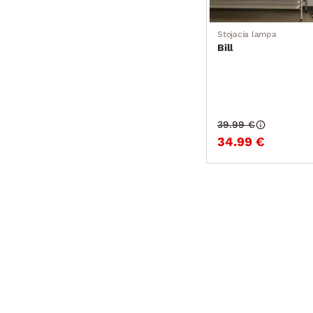
Stojacia lampa
Bill
39.99 €
34.99 €