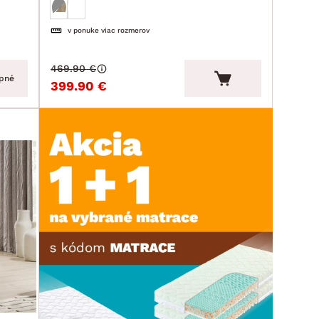
v ponuke viac rozmerov
469.90 €
pné
399.90 €