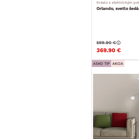
Kreslo s elektrickým po
Orlando, svetlo šedá
599.90 €
369.90 €
ASKO TIP
AKCIA