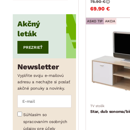
75.90 €
69.90 €
ASKO TIP
AKCIA
Akčný
min.
cm
max.
cm
leták
PREZRIEŤ
min.
cm
max.
cm
Newsletter
min.
cm
max.
cm
Vyplňte svoju e-mailovú
adresu a nechajte si poslať
akčné ponuky a novinky.
min.
cm
max.
cm
TV stolík
Star, dub sonoma/bi
Súhlasím so
spracovaním osobných
min.
cm
max.
cm
údajov pre účely