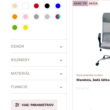
ASKO TIP
AKCIA
DEKOR
ROZMERY
MATERIÁL
Kancelárske kreslo
Mandola, šedá látka
min.
cm
max.
cm
FUNKCIE
VIAC PARAMETROV
min.
cm
max.
cm