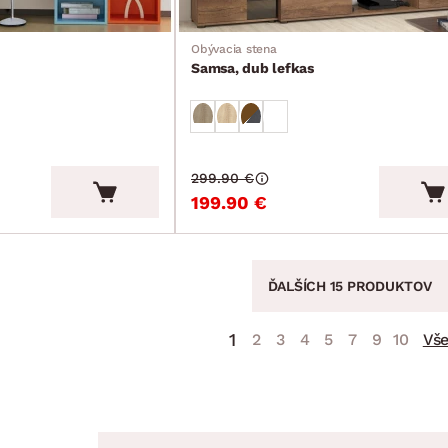
Obývacia stena
Samsa, dub lefkas
299.90 €
199.90 €
ĎALŠÍCH 15 PRODUKTOV
1
2
3
4
5
7
9
10
Vš