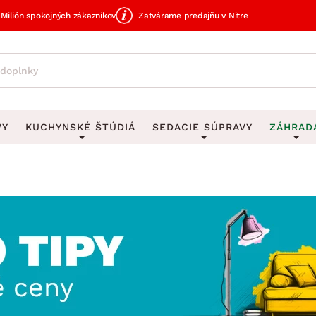
Milión spokojných zákazníkov
Zatvárame predajňu v Nitre
VY
KUCHYNSKÉ ŠTÚDIÁ
SEDACIE SÚPRAVY
ZÁHRAD
avy
DEKORÁCIE
Sedacie súpravy do U
UKLADANIE
čky
Obrazy
Vešiaky na kľ
avy
Rohové sedacie súpravy
Záhrad
Zrkadlá
Stojany na dá
tavy
Sedacie súpravy 3-2-1
Z
dlá
Hodiny
Stojany na no
avy
Sedacie súpravy na mieru
Vázy
Stojany na ob
vy
Zá
Zobrazit vše
Zobrazit vše
tavy
Z