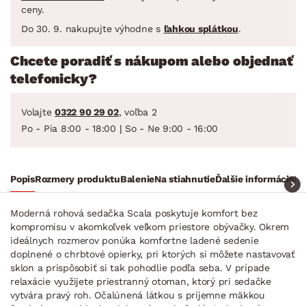
ceny.
Do 30. 9. nakupujte výhodne s
ľahkou splátkou
.
Chcete poradiť s nákupom alebo objednať
telefonicky?
Volajte
0322 90 29 02
, voľba 2
Po - Pia 8:00 - 18:00 | So - Ne 9:00 - 16:00
Popis
Rozmery produktu
Balenie
Na stiahnutie
Ďalšie informácie
Ra
Moderná rohová sedačka Scala poskytuje komfort bez
kompromisu v akomkoľvek veľkom priestore obývačky. Okrem
ideálnych rozmerov ponúka komfortne ladené sedenie
doplnené o chrbtové opierky, pri ktorých si môžete nastavovať
sklon a prispôsobiť si tak pohodlie podľa seba. V prípade
relaxácie využijete priestranný otoman, ktorý pri sedačke
vytvára pravý roh. Očalúnená látkou s príjemne mäkkou