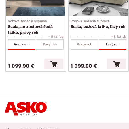
operadlo: stredne mäkké, komfortné vypolstrovanie
bedrovej oblasti
3 x široká opierka chrbta v hornej časti operadla – funkcia
Rohová sedacia súprava
Rohová sedacia súprava
polohovania (nastavenie ľubovoľnej polohy – celkom
Scala, antracitová šedá
Scala, béžová látka, ľavý roh
8 polôh, opierky zaistia komfortné opretie hornej časti
látka, pravý roh
chrbta a vďaka možnosti nastavenia ich sklonu si tak
+ 8 farieb
+ 8 farieb
môžete prispôsobiť štýl sedenia podľa Vašej individuálnej
Pravý roh
Ľavý roh
Pravý roh
Ľavý roh
potreby)
celková výška – podľa polohy chrbtovej opierky: 76–95 cm
výška sedu: 42 cm/hĺbka sedu: 60 cm
1 099.90 €
1 099.90 €
nohy: kov, čierne, výška 10 cm (možné využiť robotický
vysávač)
funkcia rozkladu na príležitostné lôžko: plocha 210×125 cm
(výsuvný typ rozkladu, konštrukcia kov/drevo, na kolieskach
pre ľahšiu manipuláciu, látkové madlo, plocha lôžka
potiahnutá látkou)
úložný priestor (pod otomanom, vyklápacia kovová
konštrukcia)
moderný nadčasový štýl