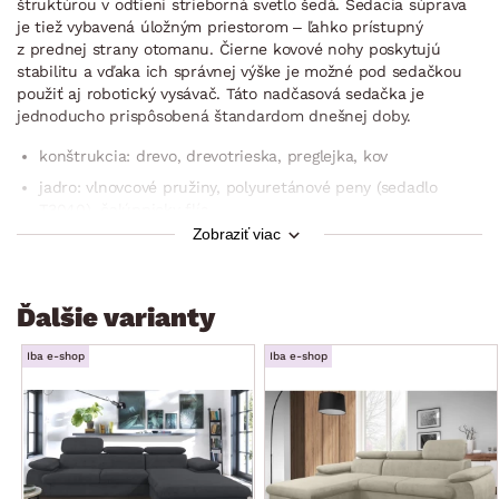
štruktúrou v odtieni strieborná svetlo šedá. Sedacia súprava
je tiež vybavená úložným priestorom – ľahko prístupný
z prednej strany otomanu. Čierne kovové nohy poskytujú
stabilitu a vďaka ich správnej výške je možné pod sedačkou
použiť aj robotický vysávač. Táto nadčasová sedačka je
jednoducho prispôsobená štandardom dnešnej doby.
konštrukcia: drevo, drevotrieska, preglejka, kov
jadro: vlnovcové pružiny, polyuretánové peny (sedadlo
T3040), čalúnnicky flís
Zobraziť viac
poťah: látka Loft 18 – látka s príjemne mäkkou štruktúrou,
farba strieborná svetlo šedá (zloženie: 100% polyester,
oteruvzdornosť: 30.000 cyklov)
Ďalšie varianty
vrátane potiahnutia zadnej časti (možné umiestnenie aj
v priestore)
Iba e-shop
Iba e-shop
rohový pôdorys – pravý roh (otoman umiestnený vpravo)
zaoblené tvary
ľavá/pravá bočná podrúčka (zaoblená, mäkko
vypolstrovaná)
sedák: stredne mäkký, priestranný