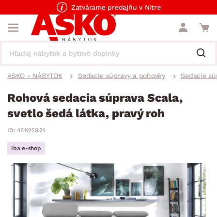
Zatvárame predajňu v Nitre
ASKO - NÁBYTOK
Sedacie súpravy a pohovky
Sedacie sú
Rohová sedacia súprava Scala,
svetlo šedá látka, pravý roh
ID: 4611223.21
Iba e-shop