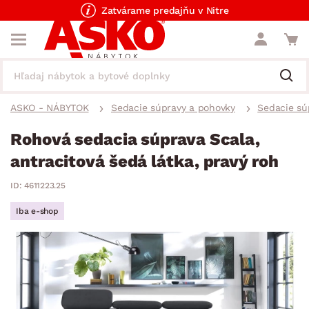
Zatvárame predajňu v Nitre
ASKO - NÁBYTOK
Sedacie súpravy a pohovky
Sedacie sú
Rohová sedacia súprava Scala,
antracitová šedá látka, pravý roh
ID: 4611223.25
Iba e-shop