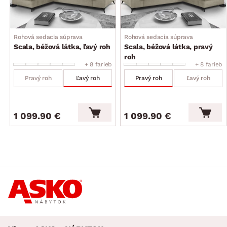
operadlo: stredne mäkké, komfortné vypolstrovanie
bedrovej oblasti
3 x široká opierka chrbta v hornej časti operadla – funkcia
Rohová sedacia súprava
Rohová sedacia súprava
polohovania (nastavenie ľubovoľnej polohy – celkom
Scala, béžová látka, ľavý roh
Scala, béžová látka, pravý
8 polôh, opierky zaistia komfortné opretie hornej časti
roh
chrbta a vďaka možnosti nastavenia ich sklonu si tak
+ 8 farieb
+ 8 farieb
môžete prispôsobiť štýl sedenia podľa Vašej individuálnej
Pravý roh
Ľavý roh
Pravý roh
Ľavý roh
potreby)
celková výška – podľa polohy chrbtovej opierky: 76–95 cm
výška sedu: 42 cm/hĺbka sedu: 60 cm
1 099.90 €
1 099.90 €
nohy: kov, čierne, výška 10 cm (možné využiť robotický
vysávač)
funkcia rozkladu na príležitostné lôžko: plocha 210×125 cm
(výsuvný typ rozkladu, konštrukcia kov/drevo, na kolieskach
pre ľahšiu manipuláciu, látkové madlo, plocha lôžka
potiahnutá látkou)
úložný priestor (pod otomanom, vyklápacia kovová
konštrukcia)
moderný nadčasový štýl