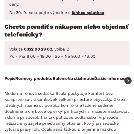
ceny.
Do 30. 9. nakupujte výhodne s
ľahkou splátkou
.
Chcete poradiť s nákupom alebo objednať
telefonicky?
Volajte
0322 90 29 02
, voľba 2
Po - Pia 8:00 - 18:00 | So - Ne 9:00 - 16:00
Popis
Rozmery produktu
Balenie
Na stiahnutie
Ďalšie informácie
Ra
Moderná rohová sedačka Scala poskytuje komfort bez
kompromisu v akomkoľvek veľkom priestore obývačky. Okrem
ideálnych rozmerov ponúka komfortne ladené sedenie
doplnené o chrbtové opierky, pri ktorých si môžete nastavovať
sklon a prispôsobiť si tak pohodlie podľa seba. V prípade
relaxácie využijete priestranný otoman, ktorý pri sedačke
vytvára pravý roh. Očalúnená látkou s príjemne mäkkou