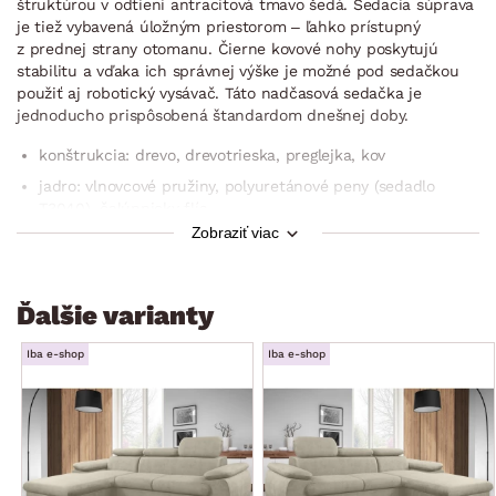
štruktúrou v odtieni antracitová tmavo šedá. Sedacia súprava
je tiež vybavená úložným priestorom – ľahko prístupný
z prednej strany otomanu. Čierne kovové nohy poskytujú
stabilitu a vďaka ich správnej výške je možné pod sedačkou
použiť aj robotický vysávač. Táto nadčasová sedačka je
jednoducho prispôsobená štandardom dnešnej doby.
konštrukcia: drevo, drevotrieska, preglejka, kov
jadro: vlnovcové pružiny, polyuretánové peny (sedadlo
T3040), čalúnnicky flís
Zobraziť viac
poťah: látka Loft 23 – látka s príjemne mäkkou štruktúrou,
farba antracitová tmavo šedá (zloženie: 100% polyester,
oteruvzdornosť: 30.000 cyklov)
Ďalšie varianty
vrátane potiahnutia zadnej časti (možné umiestnenie aj
v priestore)
Iba e-shop
Iba e-shop
rohový pôdorys – pravý roh (otoman umiestnený vpravo)
zaoblené tvary
ľavá/pravá bočná podrúčka (zaoblená, mäkko
vypolstrovaná)
sedák: stredne mäkký, priestranný