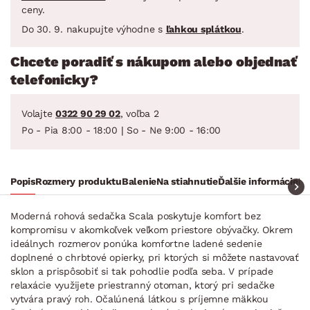
ceny.
Do 30. 9. nakupujte výhodne s
ľahkou splátkou
.
Chcete poradiť s nákupom alebo objednať
telefonicky?
Volajte
0322 90 29 02
, voľba 2
Po - Pia 8:00 - 18:00 | So - Ne 9:00 - 16:00
Popis
Rozmery produktu
Balenie
Na stiahnutie
Ďalšie informácie
Ra
Moderná rohová sedačka Scala poskytuje komfort bez
kompromisu v akomkoľvek veľkom priestore obývačky. Okrem
ideálnych rozmerov ponúka komfortne ladené sedenie
doplnené o chrbtové opierky, pri ktorých si môžete nastavovať
sklon a prispôsobiť si tak pohodlie podľa seba. V prípade
relaxácie využijete priestranný otoman, ktorý pri sedačke
vytvára pravý roh. Očalúnená látkou s príjemne mäkkou