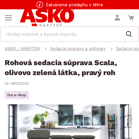
Zatvárame predajňu v Nitre
ASKO - NÁBYTOK
Sedacie súpravy a pohovky
Sedacie sú
Rohová sedacia súprava Scala,
olivovo zelená látka, pravý roh
ID: 4611223.13
Iba e-shop