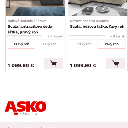
operadlo: stredne mäkké, komfortné vypolstrovanie
bedrovej oblasti
3 x široká opierka chrbta v hornej časti operadla – funkcia
Rohová sedacia súprava
Rohová sedacia súprava
polohovania (nastavenie ľubovoľnej polohy – celkom
Scala, antracitová šedá
Scala, béžová látka, ľavý roh
8 polôh, opierky zaistia komfortné opretie hornej časti
látka, pravý roh
chrbta a vďaka možnosti nastavenia ich sklonu si tak
+ 8 farieb
+ 8 farieb
môžete prispôsobiť štýl sedenia podľa Vašej individuálnej
Pravý roh
Ľavý roh
Pravý roh
Ľavý roh
potreby)
celková výška – podľa polohy chrbtovej opierky: 76–95 cm
výška sedu: 42 cm/hĺbka sedu: 60 cm
1 099.90 €
1 099.90 €
nohy: kov, čierne, výška 10 cm (možné využiť robotický
vysávač)
funkcia rozkladu na príležitostné lôžko: plocha 210×125 cm
(výsuvný typ rozkladu, konštrukcia kov/drevo, na kolieskach
pre jednoduchšiu manipuláciu, látkové madlo, plocha lôžka
potiahnutá látkou)
úložný priestor (pod otomanom, vyklápacia kovová
konštrukcia)
moderný nadčasový štýl