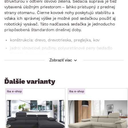
štruktúrou v odtieni olivovo zelená. Sedacia súprava je tiež
vybavená úložným priestorom – ľahko prístupný z prednej
strany otomanu. Čierne kovové nohy poskytujú stabilitu a
vďaka ich správnej výške je možné pod sedačkou použiť aj
robotický vysávač. Táto nadčasová sedačka je jednoducho
prispôsobená štandardom dnešnej doby.
konštrukcia: drevo, drevotrieska, preglejka, kov
jadro: vlnovcové pružiny, polyuretánové peny (sedadlo
T3040), čalúnnicky flís
Zobraziť viac
poťah: látka Loft 10 – látka s príjemne mäkkou štruktúrou,
farba olivovo zelená (zloženie: 100% polyester,
oteruvzdornosť: 30.000 cyklov)
Ďalšie varianty
vrátane potiahnutia zadnej časti (možné umiestnenie aj
v priestore)
Iba e-shop
Iba e-shop
rohový pôdorys – pravý roh (otoman umiestnený vpravo)
zaoblené tvary
ľavá/pravá bočná podrúčka (zaoblená, mäkko
vypolstrovaná)
sedák: stredne mäkký, priestranný