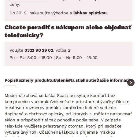
ceny.
Do 30. 9. nakupujte výhodne s
ľahkou splátkou
.
Chcete poradiť s nákupom alebo objednať
telefonicky?
Volajte
0322 90 29 02
, voľba 2
Po - Pia 8:00 - 18:00 | So - Ne 9:00 - 16:00
Popis
Rozmery produktu
Balenie
Na stiahnutie
Ďalšie informácie
Ra
Moderná rohová sedačka Scala poskytuje komfort bez
kompromisu v akomkoľvek veľkom priestore obývačky. Okrem
ideálnych rozmerov ponúka komfortne ladené sedenie
doplnené o chrbtové opierky, pri ktorých si môžete nastavovať
sklon a prispôsobiť si tak pohodlie podľa seba. V prípade
relaxácie využijete priestranný otoman, ktorý pri sedačke
vytvára ľavý roh. Očalúnená látkou s príjemne mäkkou