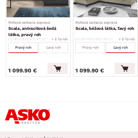
operadlo: stredne mäkké, komfortné vypolstrovanie
bedrovej oblasti
3 x široká opierka chrbta v hornej časti operadla – funkcia
Rohová sedacia súprava
Rohová sedacia súprava
polohovania (nastavenie ľubovoľnej polohy – celkom
Scala, antracitová šedá
Scala, béžová látka, ľavý roh
8 polôh, opierky zaistia komfortné opretie hornej časti
látka, pravý roh
chrbta a vďaka možnosti nastavenia ich sklonu si tak
+ 8 farieb
+ 8 farieb
môžete prispôsobiť štýl sedenia podľa Vašej individuálnej
Pravý roh
Ľavý roh
Pravý roh
Ľavý roh
potreby)
celková výška – podľa polohy chrbtovej opierky: 76–95 cm
výška sedu: 42 cm/hĺbka sedu: 60 cm
1 099.90 €
1 099.90 €
nohy: kov, čierne, výška 10 cm (možné využiť robotický
vysávač)
funkcia rozkladu na príležitostné lôžko: plocha 210×125 cm
(výsuvný typ rozkladu, konštrukcia kov/drevo, na kolieskach
pre ľahšiu manipuláciu, látkové madlo, plocha lôžka
potiahnutá látkou)
úložný priestor (pod otomanom, vyklápacia kovová
konštrukcia)
moderný nadčasový štýl