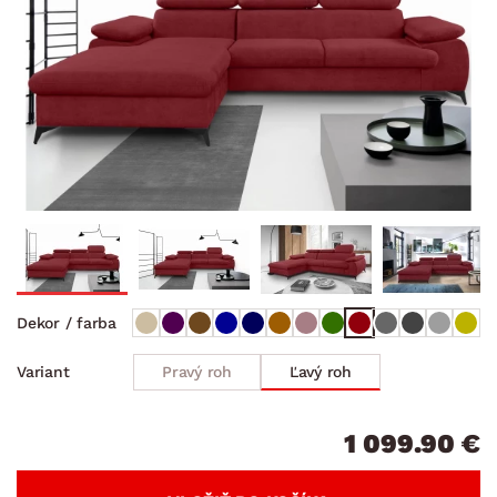
Dekor / farba
Pravý roh
Ľavý roh
Variant
1 099.90 €