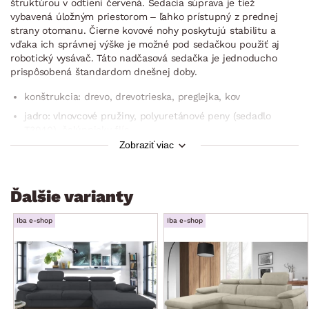
štruktúrou v odtieni červená. Sedacia súprava je tiež
vybavená úložným priestorom – ľahko prístupný z prednej
strany otomanu. Čierne kovové nohy poskytujú stabilitu a
vďaka ich správnej výške je možné pod sedačkou použiť aj
robotický vysávač. Táto nadčasová sedačka je jednoducho
prispôsobená štandardom dnešnej doby.
konštrukcia: drevo, drevotrieska, preglejka, kov
jadro: vlnovcové pružiny, polyuretánové peny (sedadlo
T3040), čalúnnicky flís
Zobraziť viac
poťah: látka Loft 09 – látka s príjemne mäkkou štruktúrou,
farba červená (zloženie: 100% polyester, oteruvzdornosť:
30.000 cyklov)
Ďalšie varianty
vrátane potiahnutia zadnej časti (možné umiestnenie aj
v priestore)
Iba e-shop
Iba e-shop
rohový pôdorys – ľavý roh (otoman umiestnený vľavo)
zaoblené tvary
ľavá/pravá bočná podrúčka (zaoblená, mäkko
vypolstrovaná)
sedák: stredne mäkký, priestranný