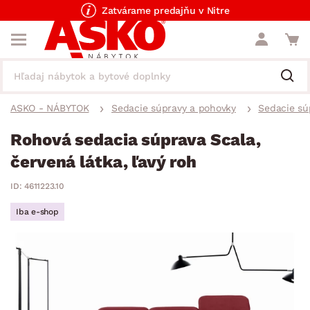
Zatvárame predajňu v Nitre
ASKO - NÁBYTOK
Sedacie súpravy a pohovky
Sedacie sú
Rohová sedacia súprava Scala,
červená látka, ľavý roh
ID: 4611223.10
Iba e-shop