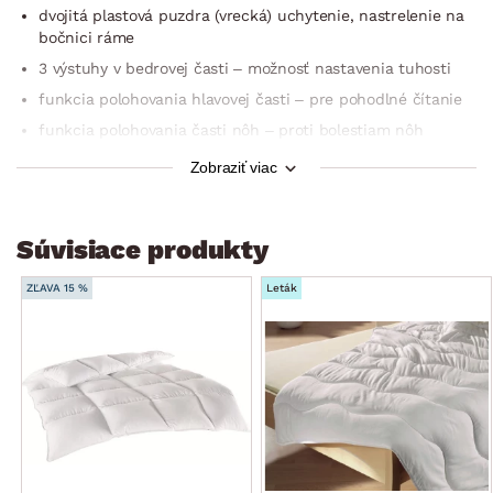
dvojitá plastová puzdra (vrecká) uchytenie, nastrelenie na
bočnici ráme
3 výstuhy v bedrovej časti – možnosť nastavenia tuhosti
funkcia polohovania hlavovej časti – pre pohodlné čítanie
funkcia polohovania časti nôh – proti bolestiam nôh
klasický typ roštu
Zobraziť viac
český výrobok
dodávané zmontované
Súvisiace produkty
ZĽAVA 15 %
Leták