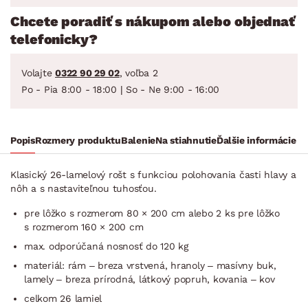
Chcete poradiť s nákupom alebo objednať
telefonicky?
Volajte
0322 90 29 02
, voľba 2
Po - Pia 8:00 - 18:00 | So - Ne 9:00 - 16:00
Popis
Rozmery produktu
Balenie
Na stiahnutie
Ďalšie informácie
Klasický 26-lamelový rošt s funkciou polohovania časti hlavy a
nôh a s nastaviteľnou tuhosťou.
pre lôžko s rozmerom 80 × 200 cm alebo 2 ks pre lôžko
s rozmerom 160 × 200 cm
max. odporúčaná nosnosť do 120 kg
materiál: rám – breza vrstvená, hranoly – masívny buk,
lamely – breza prírodná, látkový popruh, kovania – kov
celkom 26 lamiel