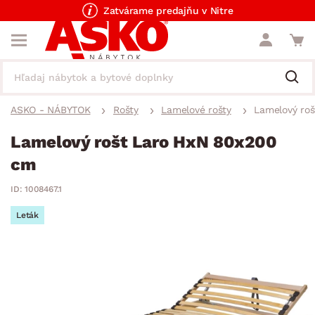
Zatvárame predajňu v Nitre
ASKO - NÁBYTOK
Rošty
Lamelové rošty
Lamelový ro
Lamelový rošt Laro HxN 80x200
cm
ID: 1008467.1
Leták