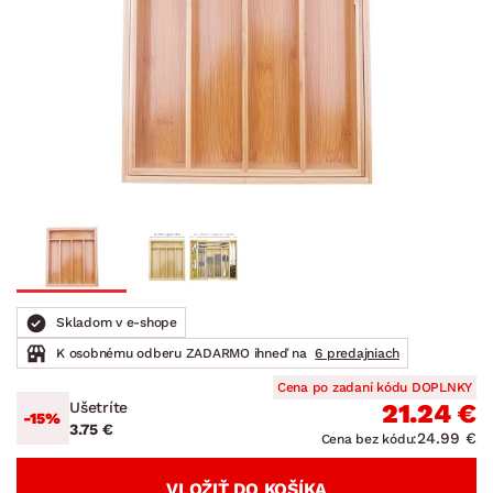
Skladom v e-shope
K osobnému odberu ZADARMO ihneď na
6 predajniach
Cena po zadaní kódu DOPLNKY
Ušetríte
21.24 €
-15%
3.75 €
24.99 €
Cena bez kódu:
VLOŽIŤ DO KOŠÍKA