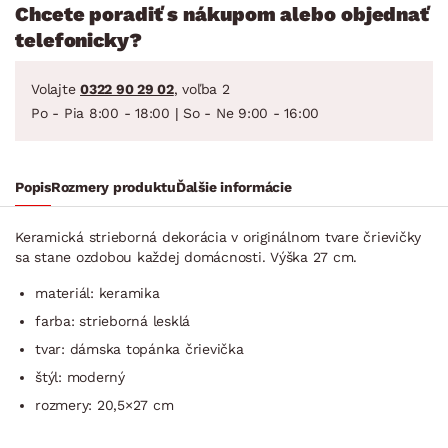
Chcete poradiť s nákupom alebo objednať
telefonicky?
Volajte
0322 90 29 02
, voľba 2
Po - Pia 8:00 - 18:00 | So - Ne 9:00 - 16:00
Popis
Rozmery produktu
Ďalšie informácie
Keramická strieborná dekorácia v originálnom tvare črievičky
sa stane ozdobou každej domácnosti. Výška 27 cm.
materiál: keramika
farba: strieborná lesklá
tvar: dámska topánka črievička
štýl: moderný
rozmery: 20,5×27 cm