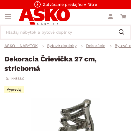
Zatvárame predajňu v Nitre
ASKO - NÁBYTOK
Bytové doplnky
Dekorácie
Bytové 
Dekoracia Črievička 27 cm,
strieborná
ID: 144588.0
Výpredaj