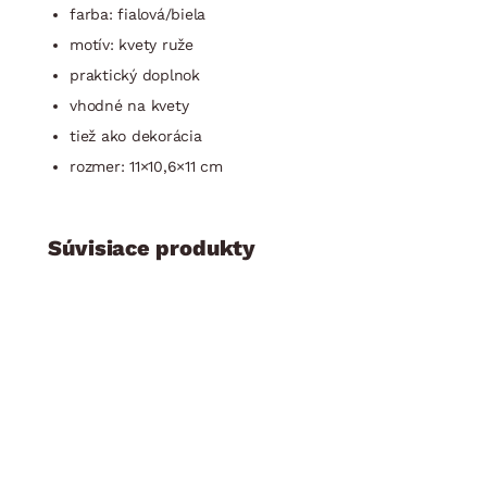
farba: fialová/biela
motív: kvety ruže
praktický doplnok
vhodné na kvety
tiež ako dekorácia
rozmer: 11×10,6×11 cm
Súvisiace produkty