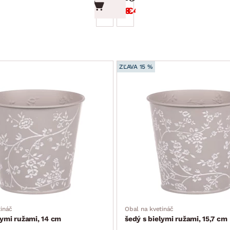
5.94 €
8.49 €
ZĽAVA 15 %
tináč
Obal na kvetináč
lymi ružami, 14 cm
šedý s bielymi ružami, 15,7 cm