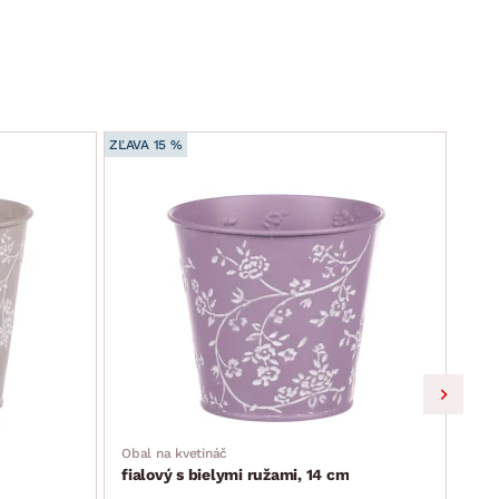
ZĽAVA 15 %
ZĽAVA
Obal
fia
Obal na kvetináč
fialový s bielymi ružami, 14 cm