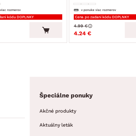
 viac rozmerov
v ponuke viac rozmerov
daní kódu DOPLNKY
Cena po zadaní kódu DOPLNKY
4.99 €
4.24 €
Špeciálne ponuky
Akčné produkty
Aktuálny leták