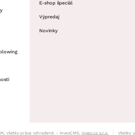
E-shop špeciál
y
Výpredaj
Novinky
blowing
nosti
K, všetky práva vyhradené. - InveoCMS,
Inveo.cz s.r.o.
Všetky 