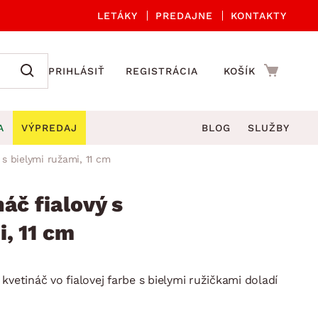
LETÁKY
PREDAJNE
KONTAKTY
PRIHLÁSIŤ
REGISTRÁCIA
KOŠÍK
A
VÝPREDAJ
BLOG
SLUŽBY
 s bielymi ružami, 11 cm
 A ORGANIZÁCIA
Záhradné sety
DROBNÉ BYTOVÉ DOPLNKY
úče
Kuchynské príslušenstvo
áč fialový s
né stoličky a kreslá
ždniky
Kuchynské doplnky
i, 11 cm
áhradné lavice
viny
Kúpeľňové doplnky
Záhradné stoly
lečenie
Záhradné doplnky
kvetináč vo fialovej farbe s bielymi ružičkami doladí
hradné hojdačky
Zobrazit vše
áhradné lehátka