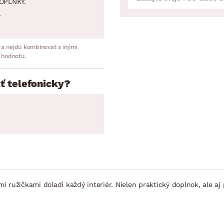
OPLNKY.
.
 a nejdú kombinovať s inými
 hodnotu.
ť telefonicky?
mi ružičkami doladí každý interiér. Nielen praktický doplnok, ale a