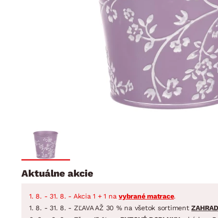
Jedáleň
BYTOVÝ TEXTIL
STOLOVANIE A VAR
Kúpeľňové zost
Detská izba
Prikrývky
Jedálenský servis
Jedálenské zos
Vankúše
Predsieň, šatník a chodba
Príbory
Záhradné zost
Koberce
Hrnce
Kuchyňa
Závesy a žalúzie
Panvice
Kúpeľňa
Zobrazit vše
Zobrazit vše
Záhrada
VEĽKÁ NOC
Domácnosť
Aktuálne akcie
1. 8. - 31. 8. - Akcia 1 + 1 na
vybrané matrace
.
1. 8. - 31. 8. - ZĽAVA AŽ 30 % na všetok sortiment
ZAHRA