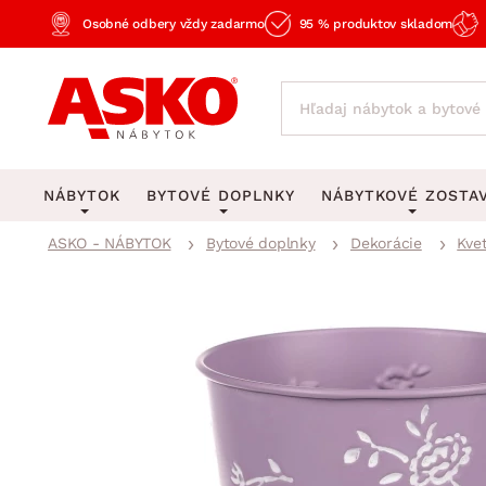
Osobné odbery vždy zadarmo
95 % produktov skladom
NÁBYTOK
BYTOVÉ DOPLNKY
NÁBYTKOVÉ ZOSTA
ASKO - NÁBYTOK
Bytové doplnky
Dekorácie
Kve
KOBERCE
OSVETLENIE
Obývacie zost
Veľké a stredné koberce
Stolové lampy a lampi
Spálňové zost
Behúne a malé koberce
Stropné osvetlenie
Kancelárske zos
Obývacia izba
Detské koberce
Lustre a závesné svieti
Kuchynské zost
Spálňa
Kúpeľňové predložky
Stojacie lampy
Detské zosta
Pracovňa a kancelária
Zobrazit vše
Zobrazit vše
Predsieňové zos