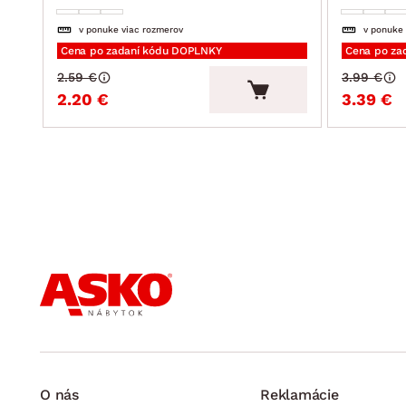
v ponuke viac rozmerov
v ponuke
Cena po zadaní kódu DOPLNKY
Cena po za
2.59 €
3.99 €
2.20 €
3.39 €
O nás
Reklamácie