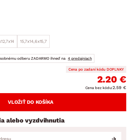
DOPLNKY
VIANOCE
hradné doplnky
ahradné zostavy
x12,7x14
15,7x14,6x15,7
osobnému odberu ZADARMO ihneď na
4 predajniach
Cena po zadaní kódu DOPLNKY
2.20 €
2.59 €
Cena bez kódu:
VLOŽIŤ DO KOŠÍKA
ia alebo vyzdvihnutia