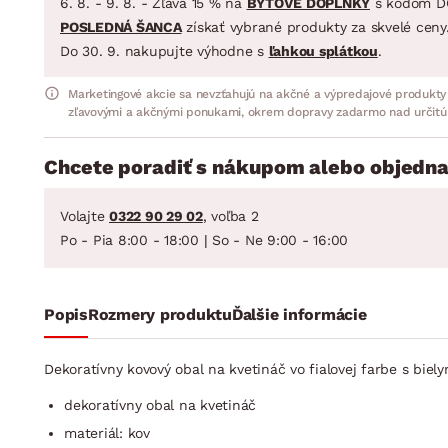
6. 8. - 9. 8. - Zľava 15 % na
BYTOVÉ DOPLNKY
s kódom D
POSLEDNÁ ŠANCA
získať vybrané produkty za skvelé ceny
Do 30. 9. nakupujte výhodne s
ľahkou splátkou
.
Marketingové akcie sa nevzťahujú na akčné a výpredajové produkty
zľavovými a akčnými ponukami, okrem dopravy zadarmo nad určitú
Chcete poradiť s nákupom alebo objedna
Volajte
0322 90 29 02
, voľba 2
Po - Pia 8:00 - 18:00 | So - Ne 9:00 - 16:00
Popis
Rozmery produktu
Ďalšie informácie
Dekoratívny kovový obal na kvetináč vo fialovej farbe s biely
dekoratívny obal na kvetináč
materiál: kov