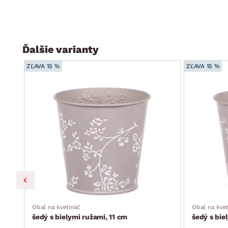
Ďalšie varianty
ZĽAVA 15 %
ZĽAVA 15 %
Obal na kvetináč
Obal na kve
šedý s bielymi ružami, 11 cm
šedý s bie