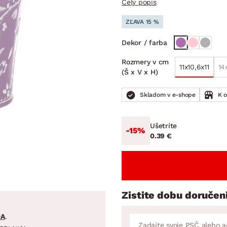
Celý popis
ENIE
DOMÁCE SPOTREBIČE
ZÁHRADNÉ 
avy
Zá
ZĽAVA 15 %
tavy
Z
Dekor / farba
avy
Rozmery v cm
11x10,6x11
14
(Š x V x H)
Skladom v e-shope
K 
Ušetríte
-15%
0.39 €
Zistite dobu doručen
DA
.