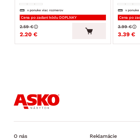
v ponuke viac rozmerov
v ponuke
Cena po zadaní kódu DOPLNKY
Cena po za
2.59 €
3.99 €
2.20 €
3.39 €
O nás
Reklamácie