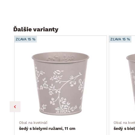
Ďalšie varianty
ZĽAVA 15 %
ZĽAVA 15 %
Obal na kvetináč
Obal na kve
šedý s bielymi ružami, 11 cm
šedý s bie