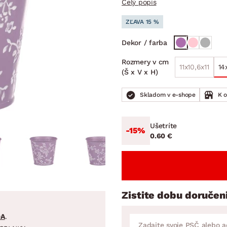
Celý popis
ENIE
DOMÁCE SPOTREBIČE
ZÁHRADNÉ 
avy
Zá
ZĽAVA 15 %
tavy
Z
Dekor / farba
avy
Rozmery v cm
11x10,6x11
14
(Š x V x H)
Skladom v e-shope
K 
Ušetríte
-15%
0.60 €
Zistite dobu doručen
DA
.