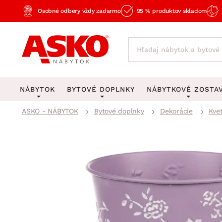
Osobné odbery vždy zadarmo
95 % produktov skladom
NÁBYTOK
BYTOVÉ DOPLNKY
NÁBYTKOVÉ ZOSTA
ASKO - NÁBYTOK
Bytové doplnky
Dekorácie
Kve
KOBERCE
OSVETLENIE
Obývacie zost
Veľké a stredné koberce
Stolové lampy a lampi
Spálňové zost
Behúne a malé koberce
Stropné osvetlenie
Kancelárske zos
Obývacia izba
Detské koberce
Lustre a závesné svieti
Kuchynské zost
Spálňa
Kúpeľňové predložky
Stojacie lampy
Detské zosta
Pracovňa a kancelária
Zobrazit vše
Zobrazit vše
Predsieňové zos