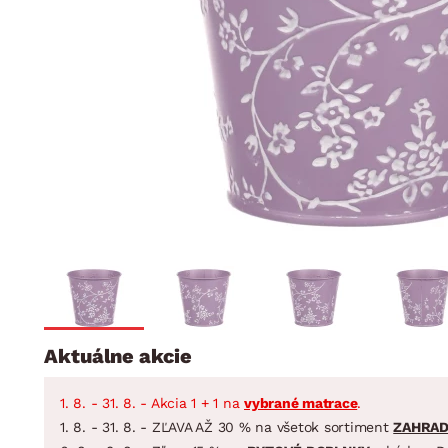
Jedáleň
BYTOVÝ TEXTIL
STOLOVANIE A VAR
Kúpeľňové zost
Detská izba
Prikrývky
Jedálenský servis
Jedálenské zos
Vankúše
Predsieň, šatník a chodba
Príbory
Záhradné zost
Koberce
Hrnce
Kuchyňa
Závesy a žalúzie
Panvice
Kúpeľňa
Zobrazit vše
Zobrazit vše
Záhrada
VEĽKÁ NOC
Domácnosť
Aktuálne akcie
1. 8. - 31. 8. - Akcia 1 + 1 na
vybrané matrace
.
1. 8. - 31. 8. - ZĽAVA AŽ 30 % na všetok sortiment
ZAHRA