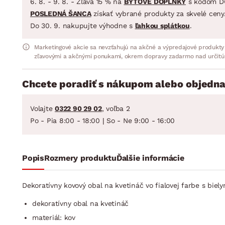
6. 8. - 9. 8. - Zľava 15 % na
BYTOVÉ DOPLNKY
s kódom D
POSLEDNÁ ŠANCA
získať vybrané produkty za skvelé ceny
Do 30. 9. nakupujte výhodne s
ľahkou splátkou
.
Marketingové akcie sa nevzťahujú na akčné a výpredajové produkty
zľavovými a akčnými ponukami, okrem dopravy zadarmo nad určitú
Chcete poradiť s nákupom alebo objedna
Volajte
0322 90 29 02
, voľba 2
Po - Pia 8:00 - 18:00 | So - Ne 9:00 - 16:00
Popis
Rozmery produktu
Ďalšie informácie
Dekoratívny kovový obal na kvetináč vo fialovej farbe s biel
dekoratívny obal na kvetináč
materiál: kov