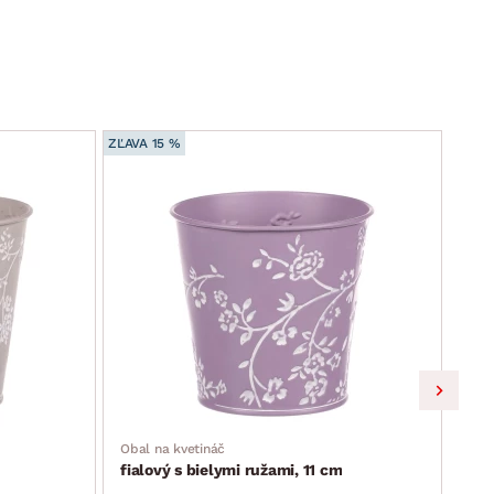
ZĽAVA 15 %
ZĽAVA
Obal
fia
Obal na kvetináč
fialový s bielymi ružami, 11 cm