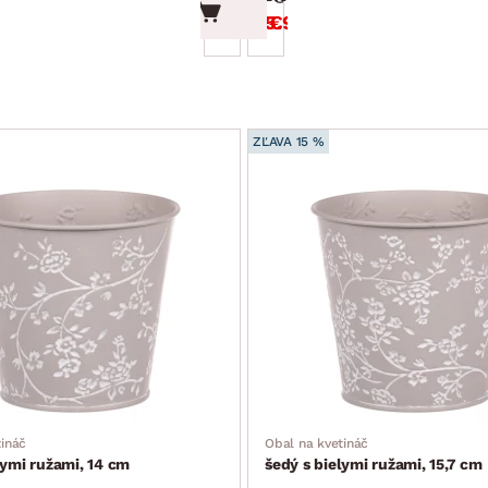
8.49 €
5.94 €
ZĽAVA 15 %
tináč
Obal na kvetináč
lymi ružami, 14 cm
šedý s bielymi ružami, 15,7 cm