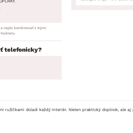
OPLNKY.
.
 a nejdú kombinovať s inými
 hodnotu.
ť telefonicky?
ymi ružičkami doladí každý interiér. Nielen praktický doplnok, ale a