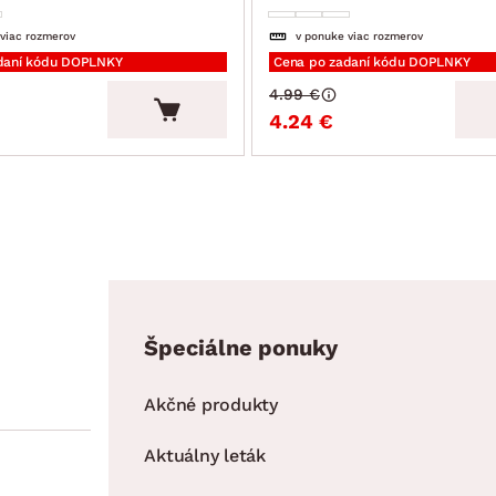
 viac rozmerov
v ponuke viac rozmerov
daní kódu DOPLNKY
Cena po zadaní kódu DOPLNKY
4.99 €
4.24 €
Špeciálne ponuky
Akčné produkty
Aktuálny leták