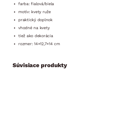
farba: fialová/biela
motív: kvety ruže
praktický doplnok
vhodné na kvety
tiež ako dekorácia
rozmer: 14×12,7×14 cm
Súvisiace produkty