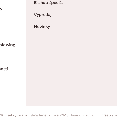
E-shop špeciál
y
Výpredaj
Novinky
blowing
nosti
K, všetky práva vyhradené. - InveoCMS,
Inveo.cz s.r.o.
Všetky 