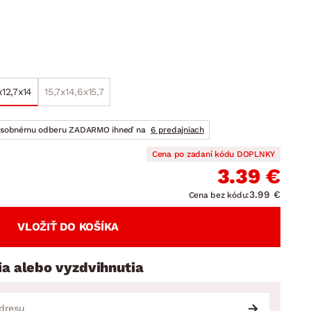
DOPLNKY
VIANOCE
hradné doplnky
ahradné zostavy
x12,7x14
15,7x14,6x15,7
osobnému odberu ZADARMO ihneď na
6 predajniach
Cena po zadaní kódu DOPLNKY
3.39 €
3.99 €
Cena bez kódu:
VLOŽIŤ DO KOŠÍKA
ia alebo vyzdvihnutia