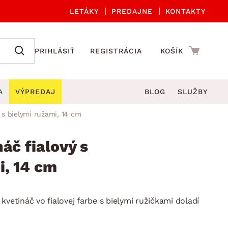
LETÁKY
PREDAJNE
KONTAKTY
PRIHLÁSIŤ
REGISTRÁCIA
KOŠÍK
A
VÝPREDAJ
BLOG
SLUŽBY
 s bielymi ružami, 14 cm
 A ORGANIZÁCIA
Záhradné sety
DROBNÉ BYTOVÉ DOPLNKY
úče
Kuchynské príslušenstvo
áč fialový s
né stoličky a kreslá
ždniky
Kuchynské doplnky
i, 14 cm
áhradné lavice
viny
Kúpeľňové doplnky
Záhradné stoly
lečenie
Záhradné doplnky
kvetináč vo fialovej farbe s bielymi ružičkami doladí
hradné hojdačky
Zobrazit vše
áhradné lehátka