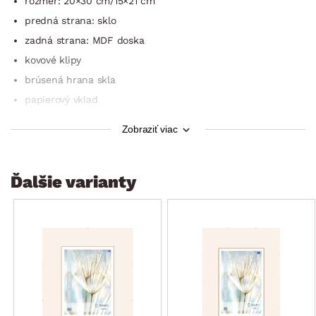
rozmer: 20×30 cm/15×21 cm
predná strana: sklo
zadná strana: MDF doska
kovové klipy
brúsená hrana skla
papierový vklad
jednoduché zavesenie
Zobraziť viac
ideálny na zarámovanie diplomov, fotografií a koláží
praktická dekorácia do kancelárie alebo domácnosti
Ďalšie varianty