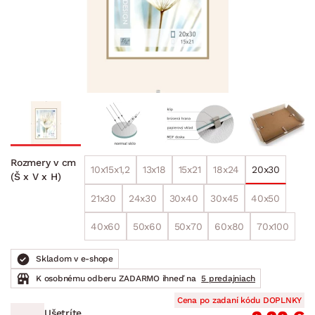
Rozmery v cm
10x15x1,2
13x18
15x21
18x24
20x30
(Š x V x H)
21x30
24x30
30x40
30x45
40x50
40x60
50x60
50x70
60x80
70x100
Skladom v e-shope
K osobnému odberu ZADARMO ihneď na
5 predajniach
Cena po zadaní kódu DOPLNKY
Ušetríte