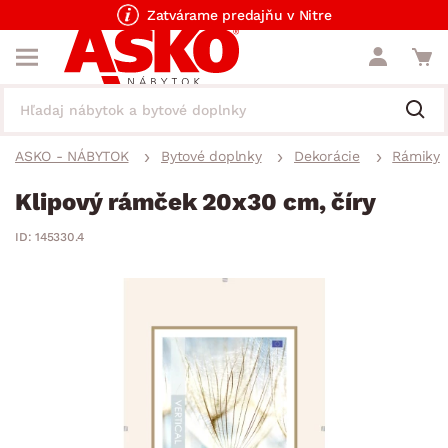
Zatvárame predajňu v Nitre
ASKO - NÁBYTOK
Bytové doplnky
Dekorácie
Rámiky
Klipový rámček 20x30 cm, číry
ID: 145330.4