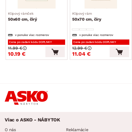
Klipový rámček
Klipový rám
50x60 cm, čirý
50x70 cm, číry
v ponuke viac rozmerov
v ponuke viac rozmerov
Cena po zadaní kódu DOPLNKY
Cena po zadaní kódu DOPLNKY
11.99 €
12.99 €
10.19 €
11.04 €
Viac o ASKO - NÁBYTOK
O nás
Reklamácie