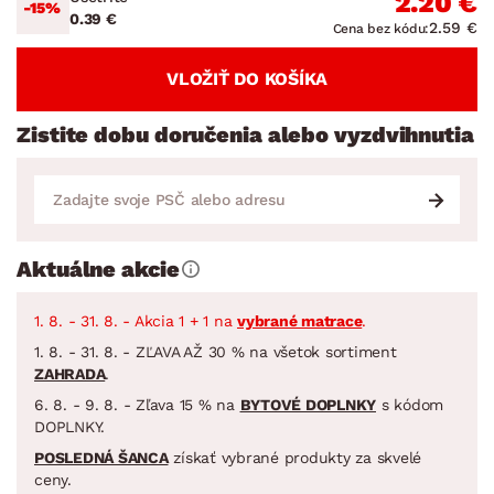
2.20 €
-15%
0.39 €
2.59 €
Cena bez kódu:
VLOŽIŤ DO KOŠÍKA
Zistite dobu doručenia alebo vyzdvihnutia
Aktuálne akcie
1. 8. - 31. 8. - Akcia 1 + 1 na
vybrané matrace
.
1. 8. - 31. 8. - ZĽAVA AŽ 30 % na všetok sortiment
ZAHRADA
.
6. 8. - 9. 8. - Zľava 15 % na
BYTOVÉ DOPLNKY
s kódom
DOPLNKY.
POSLEDNÁ ŠANCA
získať vybrané produkty za skvelé
ceny.