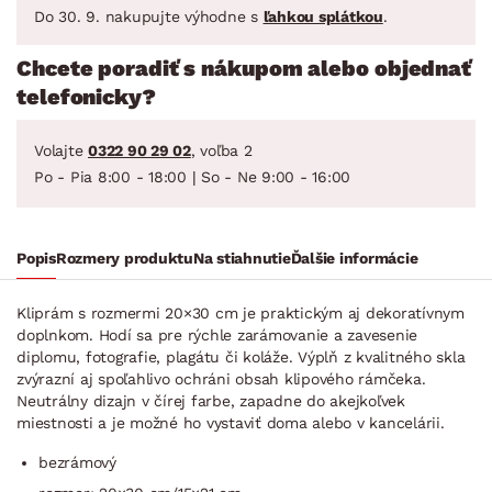
Do 30. 9. nakupujte výhodne s
ľahkou splátkou
.
Chcete poradiť s nákupom alebo objednať
telefonicky?
Volajte
0322 90 29 02
, voľba 2
Po - Pia 8:00 - 18:00 | So - Ne 9:00 - 16:00
Popis
Rozmery produktu
Na stiahnutie
Ďalšie informácie
Kliprám s rozmermi 20×30 cm je praktickým aj dekoratívnym
doplnkom. Hodí sa pre rýchle zarámovanie a zavesenie
diplomu, fotografie, plagátu či koláže. Výplň z kvalitného skla
zvýrazní aj spoľahlivo ochráni obsah klipového rámčeka.
Neutrálny dizajn v čírej farbe, zapadne do akejkoľvek
miestnosti a je možné ho vystaviť doma alebo v kancelárii.
bezrámový