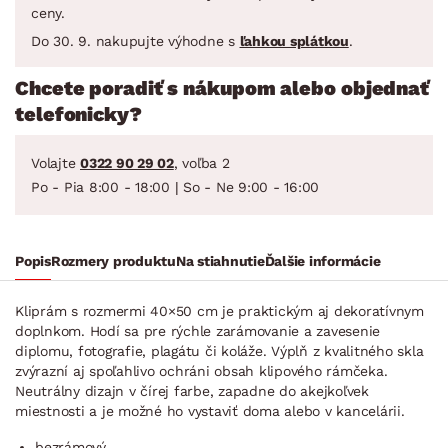
ceny.
Do 30. 9. nakupujte výhodne s
ľahkou splátkou
.
Chcete poradiť s nákupom alebo objednať
telefonicky?
Volajte
0322 90 29 02
, voľba 2
Po - Pia 8:00 - 18:00 | So - Ne 9:00 - 16:00
Popis
Rozmery produktu
Na stiahnutie
Ďalšie informácie
Kliprám s rozmermi 40×50 cm je praktickým aj dekoratívnym
doplnkom. Hodí sa pre rýchle zarámovanie a zavesenie
diplomu, fotografie, plagátu či koláže. Výplň z kvalitného skla
zvýrazní aj spoľahlivo ochráni obsah klipového rámčeka.
Neutrálny dizajn v čírej farbe, zapadne do akejkoľvek
miestnosti a je možné ho vystaviť doma alebo v kancelárii.
bezrámový