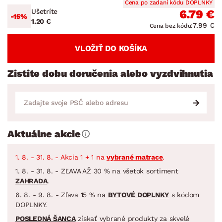
Cena po zadaní kódu DOPLNKY
Ušetríte
6.79 €
-15%
1.20 €
7.99 €
Cena bez kódu:
VLOŽIŤ DO KOŠÍKA
Zistite dobu doručenia alebo vyzdvihnutia
Aktuálne akcie
1. 8. - 31. 8. - Akcia 1 + 1 na
vybrané matrace
.
1. 8. - 31. 8. - ZĽAVA AŽ 30 % na všetok sortiment
ZAHRADA
.
6. 8. - 9. 8. - Zľava 15 % na
BYTOVÉ DOPLNKY
s kódom
DOPLNKY.
POSLEDNÁ ŠANCA
získať vybrané produkty za skvelé