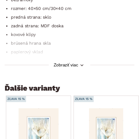
rozmer: 40×50 cm/30×40 cm
predná strana: sklo
zadná strana: MDF doska
kovové klipy
brúsená hrana skla
papierový vklad
jednoduché zavesenie
Zobraziť viac
ideálny na zarámovanie diplomov, fotografií a koláží
praktická dekorácia do kancelárie alebo domácnosti
Ďalšie varianty
ZĽAVA 15 %
ZĽAVA 15 %