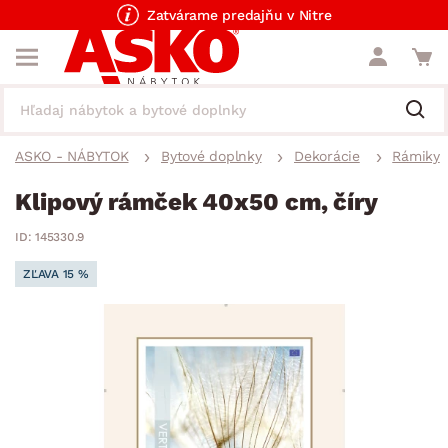
Zatvárame predajňu v Nitre
ASKO - NÁBYTOK
Bytové doplnky
Dekorácie
Rámiky
Klipový rámček 40x50 cm, číry
ID: 145330.9
ZĽAVA 15 %