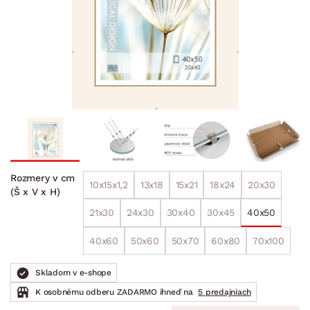
Rozmery v cm
10x15x1,2
13x18
15x21
18x24
20x30
(Š x V x H)
21x30
24x30
30x40
30x45
40x50
40x60
50x60
50x70
60x80
70x100
Skladom v e-shope
K osobnému odberu ZADARMO ihneď na
5 predajniach