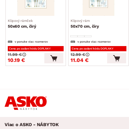
Klipový rámček
Klipový rám
50x60 cm, čirý
50x70 cm, číry
v ponuke viac rozmerov
v ponuke viac rozmerov
Cena po zadaní kódu DOPLNKY
Cena po zadaní kódu DOPLNKY
11.99 €
12.99 €
10.19 €
11.04 €
Viac o ASKO - NÁBYTOK