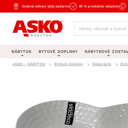
Osobné odbery vždy zadarmo
95 % produktov skladom
NÁBYTOK
BYTOVÉ DOPLNKY
NÁBYTKOVÉ ZOSTA
ASKO - NÁBYTOK
Bytové doplnky
Dekorácie
Byt
KOBERCE
OSVETLENIE
Obývacie zost
Veľké a stredné koberce
Stolové lampy a lampi
Spálňové zost
Behúne a malé koberce
Stropné osvetlenie
Kancelárske zos
Obývacia izba
Detské koberce
Lustre a závesné svieti
Kuchynské zost
Spálňa
Kúpeľňové predložky
Stojacie lampy
Detské zosta
Pracovňa a kancelária
Zobrazit vše
Zobrazit vše
Predsieňové zos