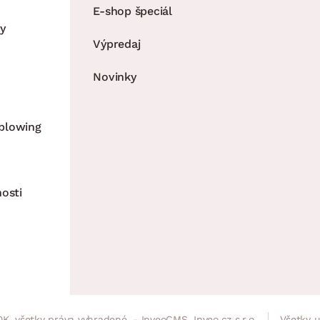
E-shop špeciál
y
Výpredaj
Novinky
blowing
nosti
K, všetky práva vyhradené. - InveoCMS,
Inveo.cz s.r.o.
Všetky 