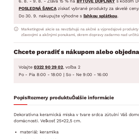
6. 8. - 9. 8. - Zľava 15 % na
BYTOVÉ DOPLNKY
s kódom D
POSLEDNÁ ŠANCA
získať vybrané produkty za skvelé ceny
Do 30. 9. nakupujte výhodne s
ľahkou splátkou
.
Marketingové akcie sa nevzťahujú na akčné a výpredajové produkty
zľavovými a akčnými ponukami, okrem dopravy zadarmo nad určitú
Chcete poradiť s nákupom alebo objedna
Volajte
0322 90 29 02
, voľba 2
Po - Pia 8:00 - 18:00 | So - Ne 9:00 - 16:00
Popis
Rozmery produktu
Ďalšie informácie
Dekoratívna keramická miska v tvare srdca zútulní Váš dom
domácnosti. Veľkosť 25×22,5 cm.
materiál: keramika