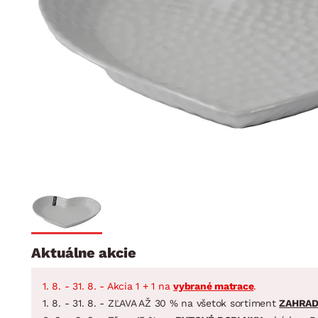
Jedáleň
BYTOVÝ TEXTIL
STOLOVANIE A VAR
Kúpeľňové zost
Detská izba
Prikrývky
Jedálenský servis
Jedálenské zos
Vankúše
Predsieň, šatník a chodba
Príbory
Záhradné zost
Koberce
Hrnce
Kuchyňa
Závesy a žalúzie
Panvice
Kúpeľňa
Zobrazit vše
Zobrazit vše
Záhrada
VEĽKÁ NOC
Domácnosť
Aktuálne akcie
1. 8. - 31. 8. - Akcia 1 + 1 na
vybrané matrace
.
1. 8. - 31. 8. - ZĽAVA AŽ 30 % na všetok sortiment
ZAHRA