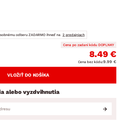
DOPLNKY
VIANOCE
hradné doplnky
ahradné zostavy
osobnému odberu ZADARMO ihneď na
2 predajniach
Cena po zadaní kódu DOPLNKY
8.49 €
9.99 €
Cena bez kódu:
VLOŽIŤ DO KOŠÍKA
ia alebo vyzdvihnutia