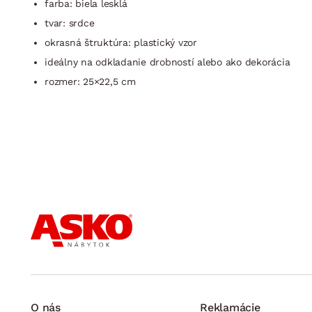
farba: biela lesklá
tvar: srdce
okrasná štruktúra: plastický vzor
ideálny na odkladanie drobností alebo ako dekorácia
rozmer: 25×22,5 cm
O nás
Reklamácie