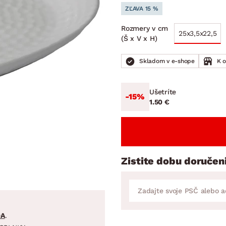
ENIE
DOMÁCE SPOTREBIČE
ZÁHRADNÉ 
ZĽAVA 15 %
avy
Zá
Rozmery v cm
tavy
Z
25x3,5x22,5
(Š x V x H)
avy
Skladom v e-shope
K 
Ušetríte
-15%
1.50 €
Zistite dobu doručen
DA
.