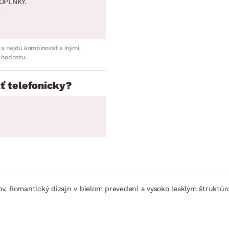
OPLNKY.
.
 a nejdú kombinovať s inými
 hodnotu.
ť telefonicky?
ov. Romantický dizajn v bielom prevedení s vysoko lesklým štruktú