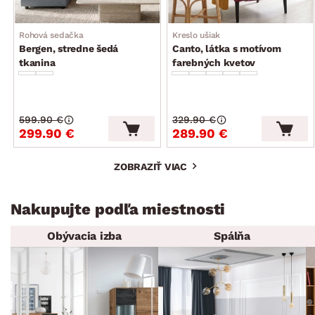
Rohová sedačka
Kreslo ušiak
Bergen, stredne šedá
Canto, látka s motívom
tkanina
farebných kvetov
599.90 €
329.90 €
299.90 €
289.90 €
ZOBRAZIŤ VIAC
Nakupujte podľa miestnosti
Obývacia izba
Spálňa