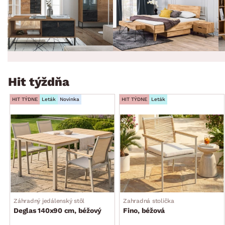
Hit týždňa
HIT TÝDNE
Leták
Novinka
HIT TÝDNE
Leták
Záhradný jedálenský stôl
Zahradná stolička
Deglas 140x90 cm, béžový
Fino, béžová