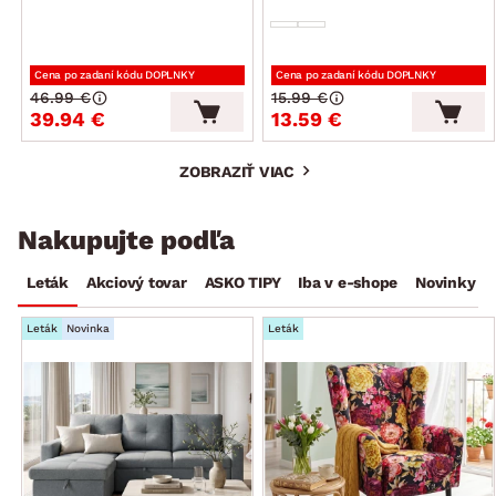
Cena po zadaní kódu DOPLNKY
Cena po zadaní kódu DOPLNKY
46.99 €
15.99 €
39.94 €
13.59 €
ZOBRAZIŤ VIAC
Nakupujte podľa
Leták
Akciový tovar
ASKO TIPY
Iba v e-shope
Novinky
Leták
Novinka
Leták