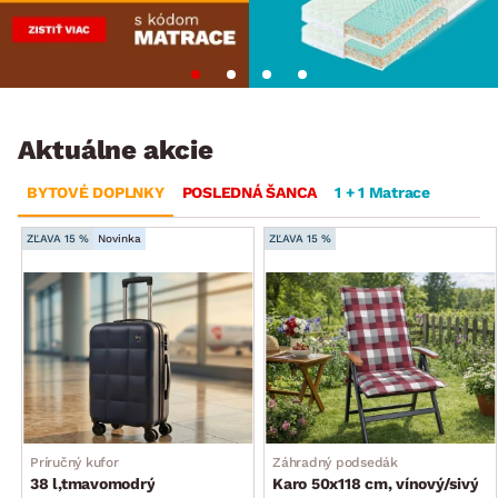
Aktuálne akcie
BYTOVÉ DOPLNKY
POSLEDNÁ ŠANCA
1 + 1 Matrace
ZĽAVA 15 %
Novinka
ZĽAVA 15 %
Príručný kufor
Záhradný podsedák
38 l,tmavomodrý
Karo 50x118 cm, vínový/sivý