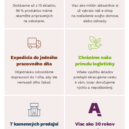
Dodávame až z 15 skladov,
Viac ako milión zákazníkov si
95 % produktov máme
už vybralo náš e-shop
okamžite pripravených
na zveľadenie svojho domova
na odoslanie.
alebo záhrady.
Expedícia do jedného
Chránime našu
pracovného dňa
prírodu logisticky
Objednávku odovzdáme
Vďaka využitiu skladov
dopravcovi do 1 dňa, aby ste
predajní skracujeme cestu
nemuseli dlho čakať.
k vám, tovar doručujeme
rýchlo a nepoškodený.
7 kamenných predajní
Viac ako 30 rokov