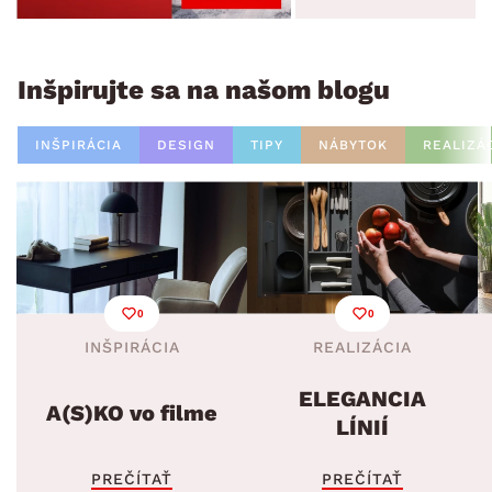
Inšpirujte sa na našom blogu
INŠPIRÁCIA
DESIGN
TIPY
NÁBYTOK
REALIZÁ
0
0
INŠPIRÁCIA
REALIZÁCIA
ELEGANCIA
A(S)KO vo filme
LÍNIÍ
PREČÍTAŤ
PREČÍTAŤ