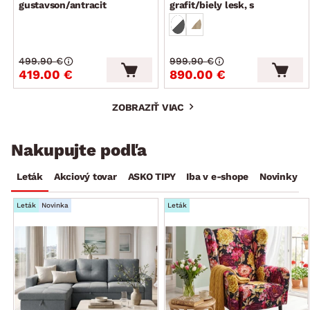
gustavson/antracit
grafit/biely lesk, s
osvetlením
499.90 €
999.90 €
419.00 €
890.00 €
ZOBRAZIŤ VIAC
Nakupujte podľa
Leták
Akciový tovar
ASKO TIPY
Iba v e-shope
Novinky
Leták
Novinka
Leták