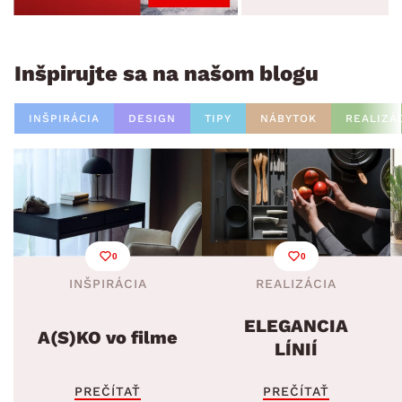
Inšpirujte sa na našom blogu
INŠPIRÁCIA
DESIGN
TIPY
NÁBYTOK
REALIZÁ
0
0
INŠPIRÁCIA
REALIZÁCIA
ELEGANCIA
A(S)KO vo filme
LÍNIÍ
PREČÍTAŤ
PREČÍTAŤ