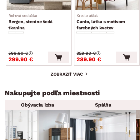
Rohová sedačka
Kreslo ušiak
Bergen, stredne šedá
Canto, látka s motívom
tkanina
farebných kvetov
599.90 €
329.90 €
299.90 €
289.90 €
ZOBRAZIŤ VIAC
Nakupujte podľa miestnosti
Obývacia izba
Spálňa