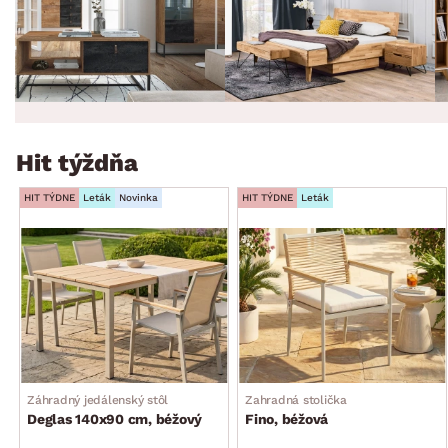
Hit týždňa
HIT TÝDNE
Leták
Novinka
HIT TÝDNE
Leták
Záhradný jedálenský stôl
Zahradná stolička
Deglas 140x90 cm, béžový
Fino, béžová