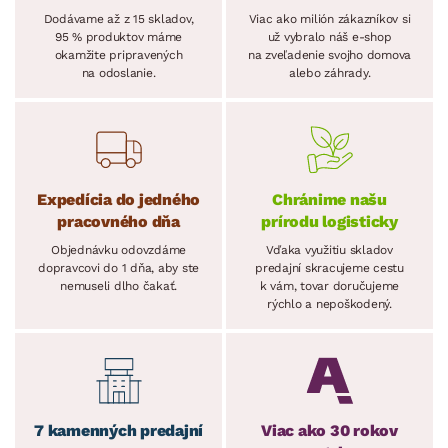
Dodávame až z 15 skladov,
Viac ako milión zákazníkov si
95 % produktov máme
už vybralo náš e-shop
okamžite pripravených
na zveľadenie svojho domova
na odoslanie.
alebo záhrady.
Expedícia do jedného
Chránime našu
pracovného dňa
prírodu logisticky
Objednávku odovzdáme
Vďaka využitiu skladov
dopravcovi do 1 dňa, aby ste
predajní skracujeme cestu
nemuseli dlho čakať.
k vám, tovar doručujeme
rýchlo a nepoškodený.
7 kamenných predajní
Viac ako 30 rokov