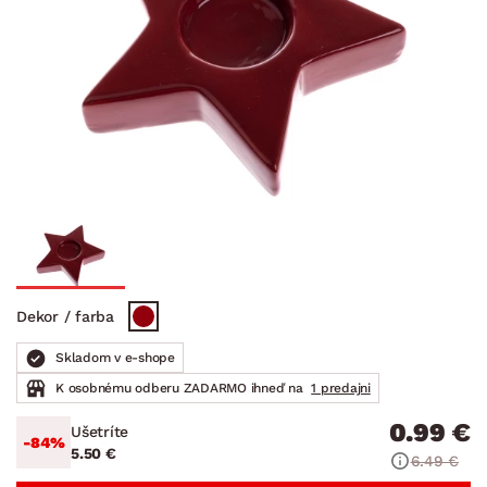
Dekor / farba
Skladom v e-shope
K osobnému odberu ZADARMO ihneď na
1 predajni
0.99 €
Ušetríte
-84%
5.50 €
6.49 €