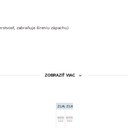
čerstvosť, zabraňuje šíreniu zápachu)
ZOBRAZIŤ VIAC
ZĽAVA 15 %
ZĽAVA 15 %
Dóza na potraviny
Dóza na potraviny