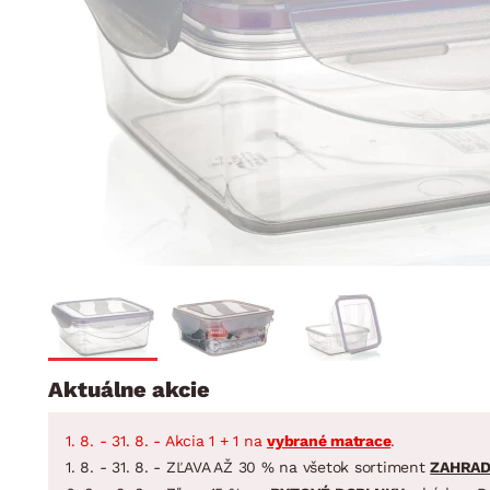
Jedáleň
BYTOVÝ TEXTIL
STOLOVANIE A VAR
Kúpeľňové zost
Detská izba
Prikrývky
Jedálenský servis
Jedálenské zos
Vankúše
Predsieň, šatník a chodba
Príbory
Záhradné zost
Koberce
Hrnce
Kuchyňa
Závesy a žalúzie
Panvice
Kúpeľňa
Zobrazit vše
Zobrazit vše
Záhrada
VEĽKÁ NOC
Domácnosť
Aktuálne akcie
1. 8. - 31. 8. - Akcia 1 + 1 na
vybrané matrace
.
1. 8. - 31. 8. - ZĽAVA AŽ 30 % na všetok sortiment
ZAHRA