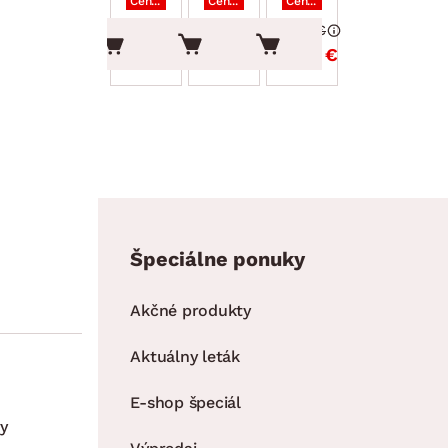
Cena po zadaní kódu DOPLNKY
Cena po zadaní kódu DOPLNKY
Cena po zadaní kódu DOPLNKY
4.99 €
3.49 €
3.39 €
4.24 €
2.97 €
2.88 €
Špeciálne ponuky
Akčné produkty
Aktuálny leták
E-shop špeciál
y