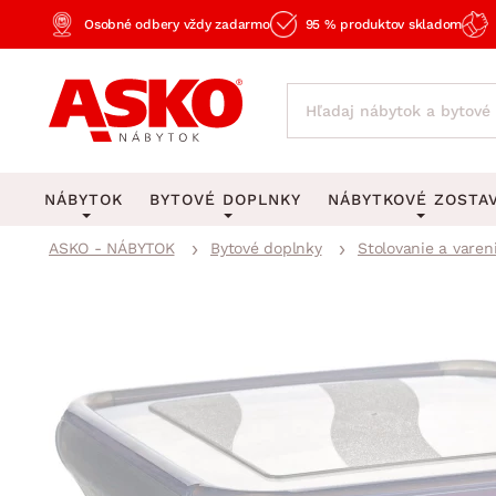
Osobné odbery vždy zadarmo
95 % produktov skladom
NÁBYTOK
BYTOVÉ DOPLNKY
NÁBYTKOVÉ ZOSTA
ASKO - NÁBYTOK
Bytové doplnky
Stolovanie a varen
KOBERCE
OSVETLENIE
Obývacie zost
Veľké a stredné koberce
Stolové lampy a lampi
Spálňové zost
Behúne a malé koberce
Stropné osvetlenie
Kancelárske zos
Obývacia izba
Detské koberce
Lustre a závesné svieti
Kuchynské zost
Spálňa
Kúpeľňové predložky
Stojacie lampy
Detské zosta
Pracovňa a kancelária
Zobrazit vše
Zobrazit vše
Predsieňové zos