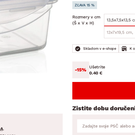
ENIE
DOMÁCE SPOTREBIČE
ZÁHRADNÉ 
ZĽAVA 15 %
avy
Zá
Rozmery v cm
tavy
Z
13,5x7,5x13,5 
(Š x V x H)
avy
13x7x19,5 cm, 
Skladom v e-shope
K 
Ušetríte
-15%
0.40 €
Zistite dobu doručen
DA
.