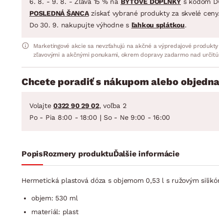
6. 8. - 9. 8. - Zľava 15 % na
BYTOVÉ DOPLNKY
s kódom D
POSLEDNÁ ŠANCA
získať vybrané produkty za skvelé ceny
Do 30. 9. nakupujte výhodne s
ľahkou splátkou
.
Marketingové akcie sa nevzťahujú na akčné a výpredajové produkty
zľavovými a akčnými ponukami, okrem dopravy zadarmo nad určitú
Chcete poradiť s nákupom alebo objedna
Volajte
0322 90 29 02
, voľba 2
Po - Pia 8:00 - 18:00 | So - Ne 9:00 - 16:00
Popis
Rozmery produktu
Ďalšie informácie
Hermetická plastová dóza s objemom 0,53 l s ružovým silikó
objem: 530 ml
materiál: plast