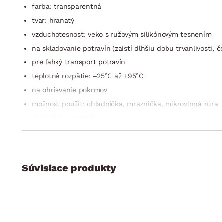
farba: transparentná
tvar: hranatý
vzduchotesnosť: veko s ružovým silikónovým tesnením
na skladovanie potravín (zaistí dlhšiu dobu trvanlivosti, 
pre ľahký transport potravín
teplotné rozpätie: –25°C až +95°C
na ohrievanie pokrmov
možnosť použiť: chladnička, mraznička, mikrovlnná rúra
vhodné do umývačky
rozmer: 13,5×7,5×13,5 cm
Súvisiace produkty