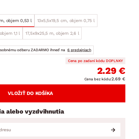
DOPLNKY
VIANOCE
hradné doplnky
ahradné zostavy
cm, objem 0,53 l
13x5,5x19,5 cm, objem 0,75 l
objem 1,1 l
17,5x9x25,5 m, objem 2,6 l
osobnému odberu ZADARMO ihneď na
6 predajniach
Cena po zadaní kódu DOPLNKY
2.29 €
2.69 €
Cena bez kódu:
VLOŽIŤ DO KOŠÍKA
ia alebo vyzdvihnutia