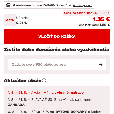
K osobnému odberu ZADARMO ihneď na
4 predajniach
Cena po zadaní kódu DOPLNKY
Ušetríte
1.35 €
-15%
0.24 €
1.59 €
Cena bez kódu:
VLOŽIŤ DO KOŠÍKA
Zistite dobu doručenia alebo vyzdvihnutia
Aktuálne akcie
1. 8. - 31. 8. - Akcia 1 + 1 na
vybrané matrace
.
1. 8. - 31. 8. - ZĽAVA AŽ 30 % na všetok sortiment
ZAHRADA
.
6. 8. - 9. 8. - Zľava 15 % na
BYTOVÉ DOPLNKY
s kódom