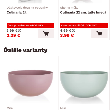
Dávkovacia dóza na potraviny
Sito na múku
Culinaria 2 l
Culinaria 22 cm, latte hnedá
Cena po zadaní kódu DOPLNKY
Cena po zadaní kódu DOPLNKY
3.99 €
4.69 €
3.39 €
3.99 €
Ďalšie varianty
Misa
Misa