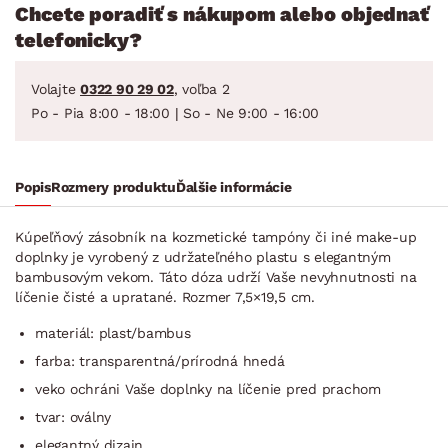
Chcete poradiť s nákupom alebo objednať
telefonicky?
Volajte
0322 90 29 02
, voľba 2
Po - Pia 8:00 - 18:00 | So - Ne 9:00 - 16:00
Popis
Rozmery produktu
Ďalšie informácie
Kúpeľňový zásobník na kozmetické tampóny či iné make-up
doplnky je vyrobený z udržateľného plastu s elegantným
bambusovým vekom. Táto dóza udrží Vaše nevyhnutnosti na
líčenie čisté a upratané. Rozmer 7,5×19,5 cm.
materiál: plast/bambus
farba: transparentná/prí­rodná hnedá
veko ochráni Vaše doplnky na líčenie pred prachom
tvar: oválny
elegantný dizajn