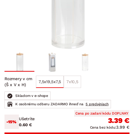
Rozmery v cm
7,5x19,5x7,5
7x10,5
(Š x V x H)
Skladom v e-shope
K osobnému odberu ZADARMO ihneď na
5 predajniach
Cena po zadaní kódu DOPLNKY
Ušetríte
3.39 €
-15%
0.60 €
3.99 €
Cena bez kódu: