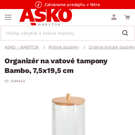
Zatvárame predajňu v Nitre
ASKO - NÁBYTOK
Bytové doplnky
Drobné bytové doplnky
Organizér na vatové tampony
Bambo, 7,5x19,5 cm
ID: 154443.0