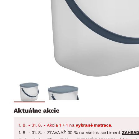
Jedáleň
BYTOVÝ TEXTIL
STOLOVANIE A VAR
Kúpeľňové zost
Detská izba
Prikrývky
Jedálenský servis
Jedálenské zos
Vankúše
Predsieň, šatník a chodba
Príbory
Záhradné zost
Koberce
Hrnce
Kuchyňa
Závesy a žalúzie
Panvice
Kúpeľňa
Zobrazit vše
Zobrazit vše
Záhrada
VEĽKÁ NOC
Domácnosť
Aktuálne akcie
1. 8. - 31. 8. - Akcia 1 + 1 na
vybrané matrace
.
1. 8. - 31. 8. - ZĽAVA AŽ 30 % na všetok sortiment
ZAHRA