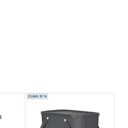
ZĽAVA 15 %
ZĽAVA