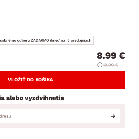
DOPLNKY
VIANOCE
hradné doplnky
ahradné zostavy
osobnému odberu ZADARMO ihneď na
5 predajniach
8.99 €
12.99 €
VLOŽIŤ DO KOŠÍKA
ia alebo vyzdvihnutia