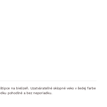
štipce na bielizeň. Uzatvárateľné sklopné veko v šedej farbe
iedku pohodlné a bez neporiadku.