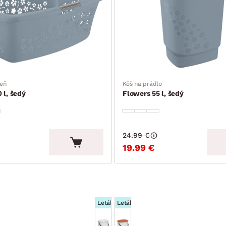
zeň
Kôš na prádlo
 l, šedý
Flowers 55 l, šedý
24.99 €
19.99 €
Leták
Leták