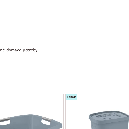
a iné domáce potreby
Leták