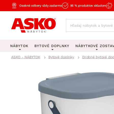
Osobné odbery vždy zadarmo
95 % produktov skladom
NÁBYTOK
BYTOVÉ DOPLNKY
NÁBYTKOVÉ ZOSTA
ASKO - NÁBYTOK
Bytové doplnky
Drobné bytové dop
KOBERCE
OSVETLENIE
Obývacie zost
Veľké a stredné koberce
Stolové lampy a lampi
Spálňové zost
Behúne a malé koberce
Stropné osvetlenie
Kancelárske zos
Obývacia izba
Detské koberce
Lustre a závesné svieti
Kuchynské zost
Spálňa
Kúpeľňové predložky
Stojacie lampy
Detské zosta
Pracovňa a kancelária
Zobrazit vše
Zobrazit vše
Predsieňové zos