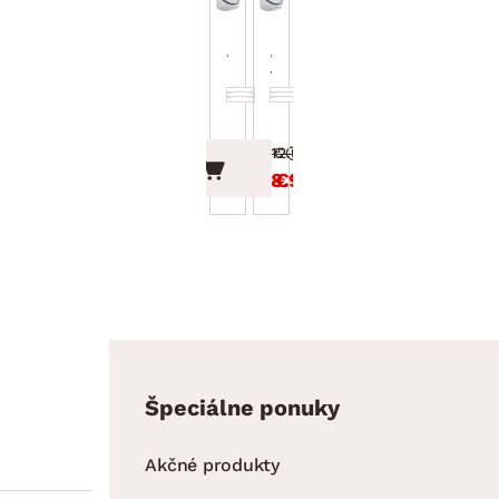
Dóza na prací prášok
Dóza na prací prášok
Albula 6 l, biela
Albula 6 l,
terakota
12.99 €
12.99 €
8.99 €
8.99 €
Špeciálne ponuky
Akčné produkty