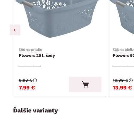
Kôš na prádlo
Kôš na bieli
Flowers 25 l, šedý
Flowers 50
9.99 €
16.99 €
7.99 €
13.99 €
Ďalšie varianty