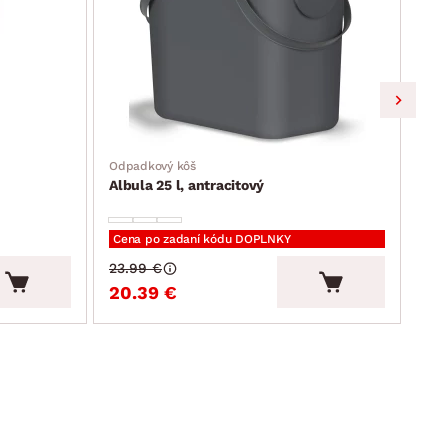
Odpadkový kôš
Odp
Albula 25 l, antracitový
Alb
Cena po zadaní kódu DOPLNKY
Cen
23.99 €
10.
20.39 €
9.