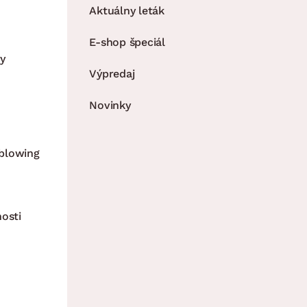
Aktuálny leták
E-shop špeciál
y
Výpredaj
Novinky
blowing
nosti