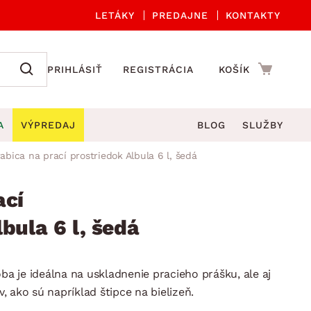
LETÁKY
PREDAJNE
KONTAKTY
PRIHLÁSIŤ
REGISTRÁCIA
KOŠÍK
A
VÝPREDAJ
BLOG
SLUŽBY
abica na prací prostriedok Albula 6 l, šedá
 A ORGANIZÁCIA
Záhradné sety
DROBNÉ BYTOVÉ DOPLNKY
úče
Kuchynské príslušenstvo
ací
né stoličky a kreslá
ždniky
Kuchynské doplnky
bula 6 l, šedá
áhradné lavice
viny
Kúpeľňové doplnky
Záhradné stoly
lečenie
Záhradné doplnky
oba je ideálna na uskladnenie pracieho prášku, ale aj
hradné hojdačky
Zobrazit vše
 ako sú napríklad štipce na bielizeň.
áhradné lehátka