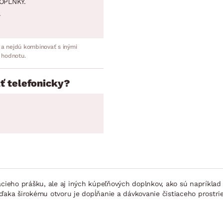
OPLNKY.
.
 a nejdú kombinovať s inými
 hodnotu.
ť telefonicky?
acieho prášku, ale aj iných kúpeľňových doplnkov, ako sú napríklad 
Vďaka širokému otvoru je dopĺňanie a dávkovanie čistiaceho prostr