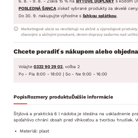
6. 8. - 9. 8. - Zľava 15 % na
BYTOVÉ DOPLNKY
s kódom D
POSLEDNÁ ŠANCA
získať vybrané produkty za skvelé ceny
Do 30. 9. nakupujte výhodne s
ľahkou splátkou
.
Marketingové akcie sa nevzťahujú na akčné a výpredajové produkty
zľavovými a akčnými ponukami, okrem dopravy zadarmo nad určitú
Chcete poradiť s nákupom alebo objedna
Volajte
0322 90 29 02
, voľba 2
Po - Pia 8:00 - 18:00 | So - Ne 9:00 - 16:00
Popis
Rozmery produktu
Ďalšie informácie
Štýlová a praktická 6 l nádoba je ideálna na uskladnenie pr
spoľahlivo chráni obsah pred vlhkosťou a tvorbou hrudiek. 
Materiál: plast