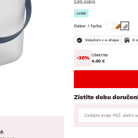
Celý popis
ENIE
DOMÁCE SPOTREBIČE
ZÁHRADNÉ 
avy
Zá
Leták
tavy
Z
Dekor / farba
avy
Skladom v e-shope
K 
Ušetríte
-30%
4.00 €
Zistite dobu doručen
DA
.