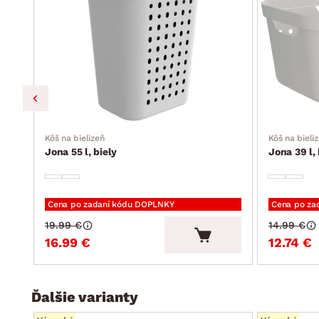
Kôš na bielizeň
Kôš na bieli
Jona 55 l, biely
Jona 39 l, 
Cena po zadaní kódu DOPLNKY
Cena po za
19.99 €
14.99 €
16.99 €
12.74 €
Ďalšie varianty