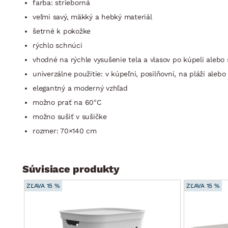
farba: strieborná
veľmi savý, mäkký a hebký materiál
šetrné k pokožke
rýchlo schnúci
vhodné na rýchle vysušenie tela a vlasov po kúpeli alebo
univerzálne použitie: v kúpeľni, posilňovni, na pláži alebo
elegantný a moderný vzhľad
možno prať na 60°C
možno sušiť v sušičke
rozmer: 70×140 cm
Súvisiace produkty
ZĽAVA 15 %
ZĽAVA 15 %