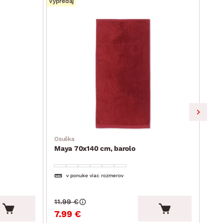
Výpredaj
Výpre
Osuška
Osu
Maya 70x140 cm, barolo
May
v ponuke viac rozmerov
11.99 €
11.
7.99 €
7.