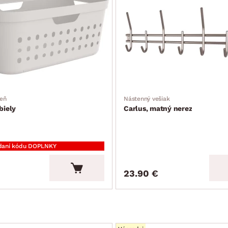
zeň
Nástenný vešiak
biely
Carlus, matný nerez
daní kódu DOPLNKY
23.90 €