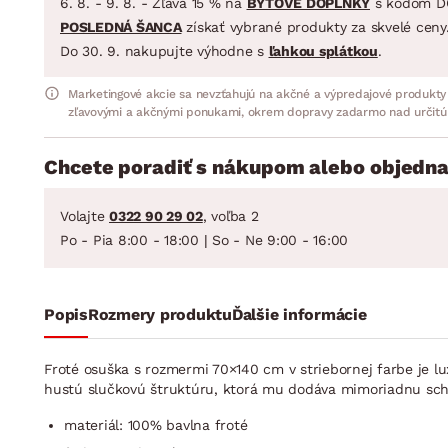
6. 8. - 9. 8. - Zľava 15 % na
BYTOVÉ DOPLNKY
s kódom D
POSLEDNÁ ŠANCA
získať vybrané produkty za skvelé ceny
Do 30. 9. nakupujte výhodne s
ľahkou splátkou
.
Marketingové akcie sa nevzťahujú na akčné a výpredajové produkty
zľavovými a akčnými ponukami, okrem dopravy zadarmo nad určitú
Chcete poradiť s nákupom alebo objedna
Volajte
0322 90 29 02
, voľba 2
Po - Pia 8:00 - 18:00 | So - Ne 9:00 - 16:00
Popis
Rozmery produktu
Ďalšie informácie
Froté osuška s rozmermi 70×140 cm v striebornej farbe je l
hustú slučkovú štruktúru, ktorá mu dodáva mimoriadnu scho
materiál: 100% bavlna froté