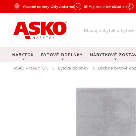
Osobné odbery vždy zadarmo
95 % produktov skladom
NÁBYTOK
BYTOVÉ DOPLNKY
NÁBYTKOVÉ ZOSTA
ASKO - NÁBYTOK
Bytové doplnky
Drobné bytové dop
KOBERCE
OSVETLENIE
Obývacie zost
Veľké a stredné koberce
Stolové lampy a lampi
Spálňové zost
Behúne a malé koberce
Stropné osvetlenie
Kancelárske zos
Obývacia izba
Detské koberce
Lustre a závesné svieti
Kuchynské zost
Spálňa
Kúpeľňové predložky
Stojacie lampy
Detské zosta
Pracovňa a kancelária
Zobrazit vše
Zobrazit vše
Predsieňové zos