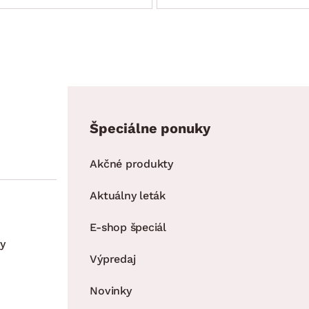
Špeciálne ponuky
Akčné produkty
Aktuálny leták
E-shop špeciál
y
Výpredaj
Novinky