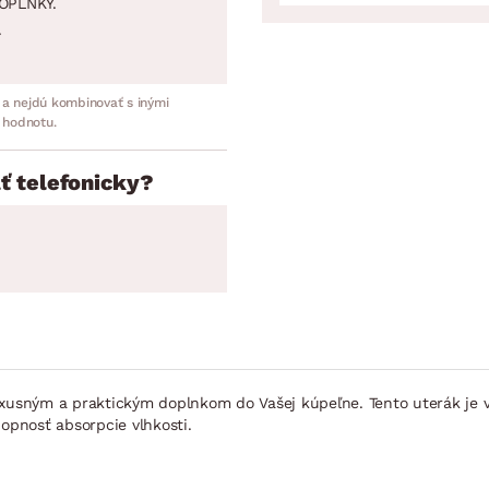
OPLNKY.
.
 a nejdú kombinovať s inými
 hodnotu.
ť telefonicky?
uxusným a praktickým doplnkom do Vašej kúpeľne. Tento uterák je 
pnosť absorpcie vlhkosti.