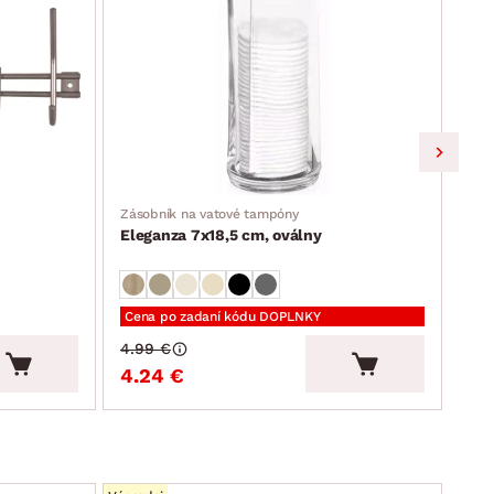
Zásobník na vatové tampóny
Orga
Eleganza 7x18,5 cm, oválny
Ele
Cena po zadaní kódu DOPLNKY
Cen
4.99 €
4.9
4.24 €
4.