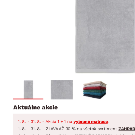
Jedáleň
BYTOVÝ TEXTIL
STOLOVANIE A VAR
Kúpeľňové zost
Detská izba
Prikrývky
Jedálenský servis
Jedálenské zos
Vankúše
Predsieň, šatník a chodba
Príbory
Záhradné zost
Koberce
Hrnce
Kuchyňa
Závesy a žalúzie
Panvice
Kúpeľňa
Zobrazit vše
Zobrazit vše
Záhrada
VEĽKÁ NOC
Domácnosť
Aktuálne akcie
1. 8. - 31. 8. - Akcia 1 + 1 na
vybrané matrace
.
1. 8. - 31. 8. - ZĽAVA AŽ 30 % na všetok sortiment
ZAHRA