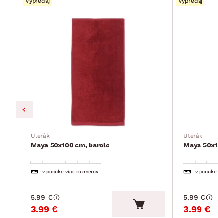
Výpredaj
Výpredaj
Uterák
Uterák
Maya 50x100 cm, barolo
Maya 50x1
v ponuke viac rozmerov
v ponuke
5.99 €
5.99 €
3.99 €
3.99 €