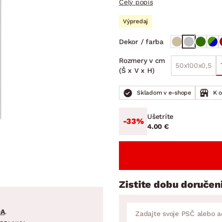
Celý popis
ENIE
DOMÁCE SPOTREBIČE
ZÁHRADNÉ 
avy
Zá
Výpredaj
tavy
Z
Dekor / farba
avy
Rozmery v cm
50x100x0,5
(Š x V x H)
Skladom v e-shope
K 
Ušetríte
-33%
4.00 €
Zistite dobu doručen
DA
.