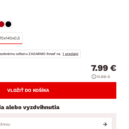
DOPLNKY
VIANOCE
hradné doplnky
ahradné zostavy
70x140x0,5
osobnému odberu ZADARMO ihneď na
1 predajni
7.99 €
11.99 €
VLOŽIŤ DO KOŠÍKA
ia alebo vyzdvihnutia