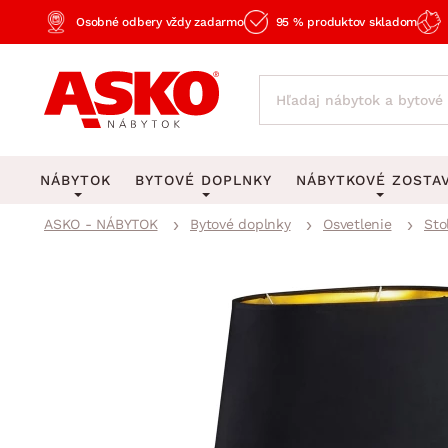
Osobné odbery vždy zadarmo
95 % produktov skladom
NÁBYTOK
BYTOVÉ DOPLNKY
NÁBYTKOVÉ ZOSTA
ASKO - NÁBYTOK
Bytové doplnky
Osvetlenie
Sto
KOBERCE
OSVETLENIE
Obývacie zost
Veľké a stredné koberce
Stolové lampy a lampi
Spálňové zost
Behúne a malé koberce
Stropné osvetlenie
Kancelárske zos
Obývacia izba
Detské koberce
Lustre a závesné svieti
Kuchynské zost
Spálňa
Kúpeľňové predložky
Stojacie lampy
Detské zosta
Pracovňa a kancelária
Zobrazit vše
Zobrazit vše
Predsieňové zos