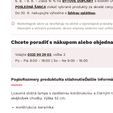
6. 8. - 9. 8. - Zľava 15 % na
BYTOVÉ DOPLNKY
s kódom D
POSLEDNÁ ŠANCA
získať vybrané produkty za skvelé ceny
Do 30. 9. nakupujte výhodne s
ľahkou splátkou
.
Marketingové akcie sa nevzťahujú na akčné a výpredajové produkty
zľavovými a akčnými ponukami, okrem dopravy zadarmo nad určitú
Chcete poradiť s nákupom alebo objedna
Volajte
0322 90 29 02
, voľba 2
Po - Pia 8:00 - 18:00 | So - Ne 9:00 - 16:00
Popis
Rozmery produktu
Na stiahnutie
Ďalšie informá
Luxusná stolná lampa s zaoblenou konštrukciou a čierným tie
akéjkoľvek chodby. Výška 52 cm.
konštrukcia: keramika