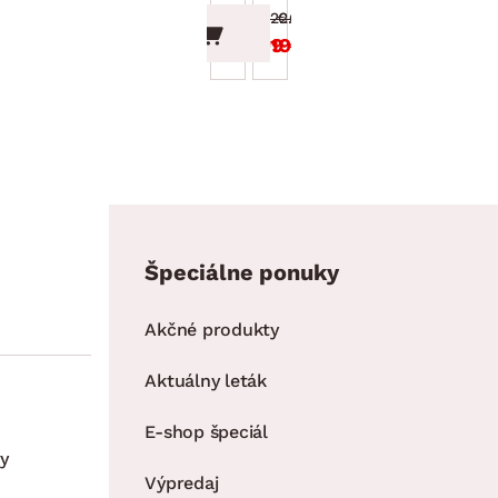
59.99 €
22.99 €
50.99 €
19.54 €
Špeciálne ponuky
Akčné produkty
Aktuálny leták
E-shop špeciál
y
Výpredaj