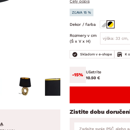
Celý popis
ENIE
DOMÁCE SPOTREBIČE
ZÁHRADNÉ 
avy
Zá
ZĽAVA 15 %
tavy
Z
Dekor / farba
avy
Rozmery v cm
výška: 33 cm, 
(Š x V x H)
Skladom v e-shope
K 
Ušetríte
-15%
10.50 €
Zistite dobu doručen
DA
.