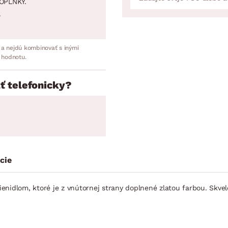
OPLNKY.
.
 a nejdú kombinovať s inými
 hodnotu.
ť telefonicky?
cie
nidlom, ktoré je z vnútornej strany doplnené zlatou farbou. Skvele 