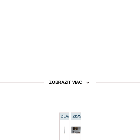
ZOBRAZIŤ VIAC
ZĽAVA 15 %
ZĽAVA 15 %
Nástenné zrkadlo
Obraz na stenu