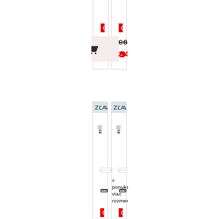
20x121 cm,
Boho listy,
zlaté
95x65 cm
Cena po zadaní kódu DOPLNKY
Cena po zadaní kódu DOPLNKY
49.99 €
99.99 €
42.49 €
84.99 €
ZĽAVA 15 %
ZĽAVA 15 %
Stolná lampa
Stolná lampa
Taba 52
Taba 33
cm,
cm,
chromová
chrómová
v
v
ponuke
ponuke
viac
viac
rozmerov
rozmerov
Cena po zadaní kódu DOPLNKY
Cena po zadaní kódu DOPLNKY