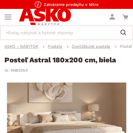
Zatvárame predajňu v Nitre
ASKO - NÁBYTOK
Postele
Dvojlôžkové postele
Posteľ
Posteľ Astral 180x200 cm, biela
ID: 4580255.0