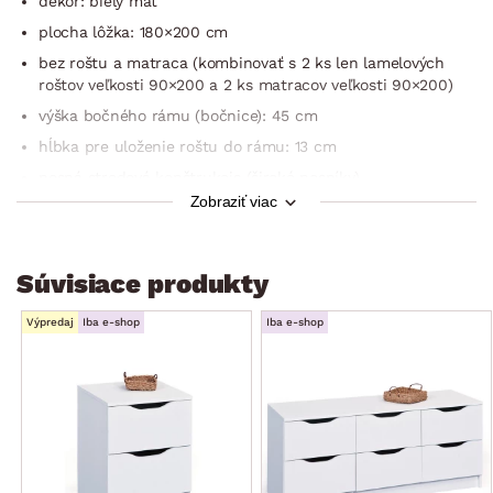
dekor: biely mat
plocha lôžka: 180×200 cm
bez roštu a matraca (kombinovať s 2 ks len lamelových
roštov veľkosti 90×200 a 2 ks matracov veľkosti 90×200)
výška bočného rámu (bočnice): 45 cm
hĺbka pre uloženie roštu do rámu: 13 cm
nosná stredová konštrukcia (široké nosníky)
Zobraziť viac
zadné čelo: kolmé, výška 75 cm
kompaktné rozmery pre umiestnenie aj do priestoru
malej spálne
Súvisiace produkty
prakticky navrhnutá konštrukcia – malá hĺbka/využitý
dolný priestor s úložnými zásuvkami
Výpredaj
Iba e-shop
Iba e-shop
3× predná úložná zásuvka – menšia (otváranie –
bezúchytová hrana)
1× ľavá bočná úložná zásuvka – väčšia (otváranie –
bezúchytová hrana)
1× pravá bočná úložná zásuvka -väčšia (otváranie –
bezúchytová hrana)