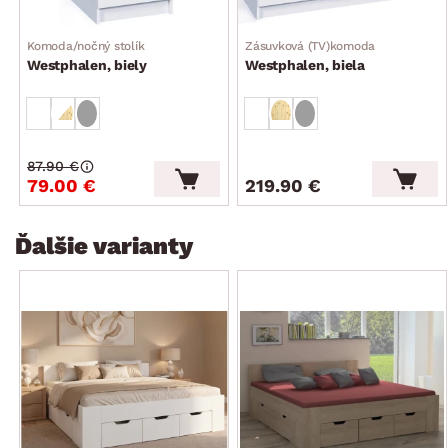
perokresba s ďalšími rozmermi viď fotogaléria
stabilná
Komoda/nočný stolík
Zásuvková (TV)komoda
český výrobok
Westphalen, biely
Westphalen, biela
dodávané v demonte
87.90 €
79.00 €
219.90 €
Ďalšie varianty