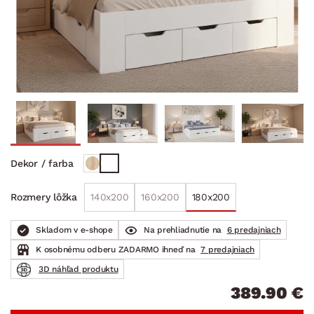
Dekor / farba
140x200
160x200
180x200
Rozmery lôžka
Skladom v e-shope
Na prehliadnutie na
6 predajniach
K osobnému odberu ZADARMO ihneď na
7 predajniach
3D náhľad produktu
389.90 €