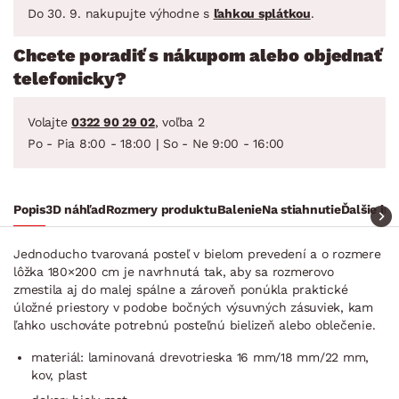
Do 30. 9. nakupujte výhodne s
ľahkou splátkou
.
Chcete poradiť s nákupom alebo objednať
telefonicky?
Volajte
0322 90 29 02
, voľba 2
Po - Pia 8:00 - 18:00 | So - Ne 9:00 - 16:00
Popis
3D náhľad
Rozmery produktu
Balenie
Na stiahnutie
Ďalšie in
Jednoducho tvarovaná posteľ v bielom prevedení a o rozmere
lôžka 180×200 cm je navrhnutá tak, aby sa rozmerovo
zmestila aj do malej spálne a zároveň ponúkla praktické
úložné priestory v podobe bočných výsuvných zásuviek, kam
ľahko uschováte potrebnú posteľnú bielizeň alebo oblečenie.
materiál: laminovaná drevotrieska 16 mm/18 mm/22 mm,
kov, plast