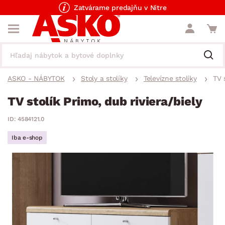
Zatvárame predajňu v Nitre
ASKO - NÁBYTOK
Stoly a stolíky
Televízne stolíky
TV 
TV stolík Primo, dub riviera/biely
ID: 4584121.0
Iba e-shop