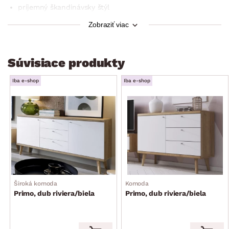
príjemný škandinávsky štýl
1× ľavé výklopné dvere (otvorený úložný priestor)
Zobraziť viac
1× pravé výklopné dvere (otvorený úložný priestor)
stabilný
Súvisiace produkty
dodávané v demonte
Iba e-shop
Iba e-shop
Široká komoda
Komoda
Primo, dub riviera/biela
Primo, dub riviera/biela