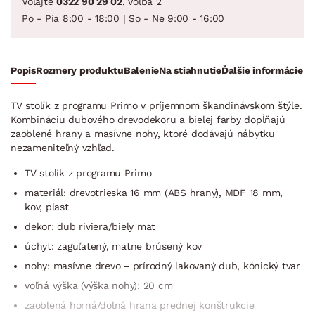
Volajte
0322 90 29 02
, voľba 2
Po - Pia 8:00 - 18:00 | So - Ne 9:00 - 16:00
Popis
Rozmery produktu
Balenie
Na stiahnutie
Ďalšie informácie
TV stolík z programu Primo v príjemnom škandinávskom štýle.
Kombináciu dubového drevodekoru a bielej farby dopĺňajú
zaoblené hrany a masívne nohy, ktoré dodávajú nábytku
nezameniteľný vzhľad.
TV stolík z programu Primo
materiál: drevotrieska 16 mm (ABS hrany), MDF 18 mm,
kov, plast
dekor: dub riviera/biely mat
úchyt: zaguľatený, matne brúsený kov
nohy: masívne drevo – prírodný lakovaný dub, kónický tvar
voľná výška (výška nohy): 20 cm
zaoblená horná/dolná hrana prednej konštrukcie