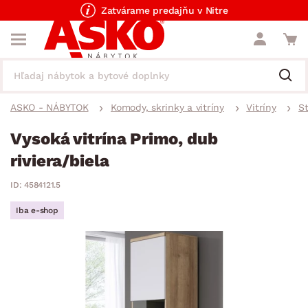
Zatvárame predajňu v Nitre
ASKO - NÁBYTOK
Komody, skrinky a vitríny
Vitríny
St
Vysoká vitrína Primo, dub
riviera/biela
ID: 4584121.5
Iba e-shop