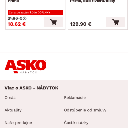
Primo
Primo, dub riviera/biely
Cena po zadaní kódu DOPLNKY
21.90 €
18.62 €
129.90 €
Viac o ASKO - NÁBYTOK
O nás
Reklamácie
Aktuality
Odstúpenie od zmluvy
Naše predajne
Časté otázky