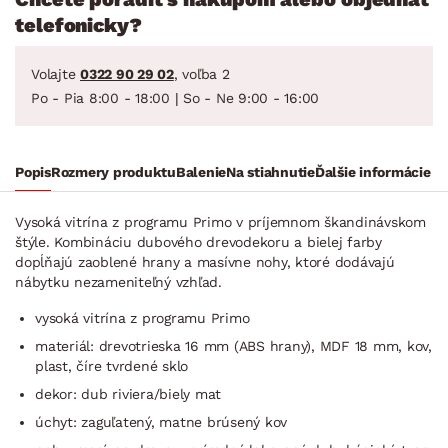
telefonicky?
Volajte
0322 90 29 02
, voľba 2
Po - Pia 8:00 - 18:00 | So - Ne 9:00 - 16:00
Popis
Rozmery produktu
Balenie
Na stiahnutie
Ďalšie informácie
Vysoká vitrína z programu Primo v príjemnom škandinávskom
štýle. Kombináciu dubového drevodekoru a bielej farby
dopĺňajú zaoblené hrany a masívne nohy, ktoré dodávajú
nábytku nezameniteľný vzhľad.
vysoká vitrína z programu Primo
materiál: drevotrieska 16 mm (ABS hrany), MDF 18 mm, kov,
plast, číre tvrdené sklo
dekor: dub riviera/biely mat
úchyt: zaguľatený, matne brúsený kov