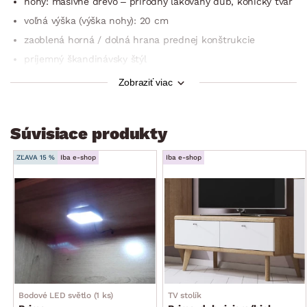
nohy: masívne drevo – prírodný lakovaný dub, kónický tvar
voľná výška (výška nohy): 20 cm
zaoblená horná / dolná hrana prednej konštrukcie
príjemný škandinávsky štýl
1× ľavé dvere – čiastočne presklené (úložný priestor, 4×
Zobraziť viac
drevená polica)
stabilný
Súvisiace produkty
dodávané bez osvetlenia
dodávané v demonte
ZĽAVA 15 %
Iba e-shop
Iba e-shop
Bodové LED světlo (1 ks)
TV stolík