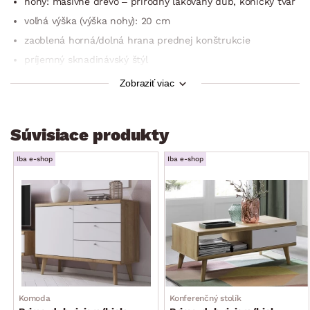
nohy: masívne drevo – prírodný lakovaný dub, kónický tvar
voľná výška (výška nohy): 20 cm
zaoblená horná/dolná hrana prednej konštrukcie
príjemný sknadinávský štýl
1× ľavé dvere (úložný priestor, 1× polica)
Zobraziť viac
3× zásuvka (kovové bočné pojazdy)
1× pravé dvere (úložný priestor, 1× polica)
Súvisiace produkty
stabilný
dodávané v demonte
Iba e-shop
Iba e-shop
Komoda
Konferenčný stolík