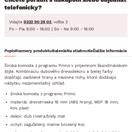
telefonicky?
Volajte
0322 90 29 02
, voľba 2
Po - Pia 8:00 - 18:00 | So - Ne 9:00 - 16:00
Popis
Rozmery produktu
Balenie
Na stiahnutie
Ďalšie informácie
Široká komoda z programu Primo v príjemnom škandinávskom
štýle. Kombináciu dubového drevodekoru a bielej farby
dopĺňajú zaoblené hrany a masívne nohy, ktoré dodávajú
nábytku nezameniteľný vzhľad.
široká komoda z programu Primo
materiál: drevotrieska 16 mm (ABS hrany), MDF 18 mm,
kov, plast
dekor: dub riviera/biely mat
úchyt: zaguľatený, matne brúsený kov