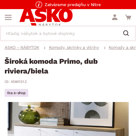
Zatvárame predajňu v Nitre
ASKO - NÁBYTOK
Komody, skrinky a vitríny
Komody a skr
Široká komoda Primo, dub
riviera/biela
ID: 4584121.2
Iba e-shop