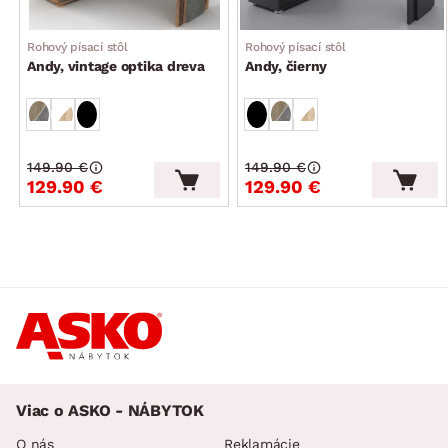
dodávané bez úložných boxov, šanónov a vyobrazených
doplnkových predmetov
Rohový písací stôl
Rohový písací stôl
Andy, vintage optika dreva
Andy, čierny
dodávané v demonte
149.90 €
149.90 €
129.90 €
129.90 €
Viac o ASKO - NÁBYTOK
O nás
Reklamácie