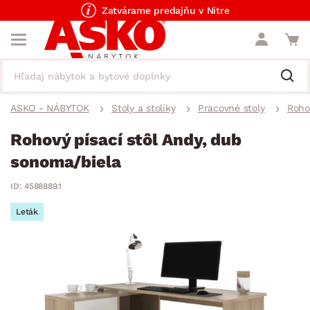
Zatvárame predajňu v Nitre
ASKO - NÁBYTOK
Stoly a stolíky
Pracovné stoly
Roho
Rohový písací stôl Andy, dub
sonoma/biela
ID: 4588889.1
Leták