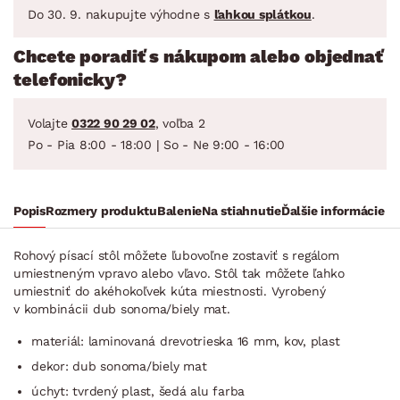
Do 30. 9. nakupujte výhodne s
ľahkou splátkou
.
Chcete poradiť s nákupom alebo objednať
telefonicky?
Volajte
0322 90 29 02
, voľba 2
Po - Pia 8:00 - 18:00 | So - Ne 9:00 - 16:00
Popis
Rozmery produktu
Balenie
Na stiahnutie
Ďalšie informácie
Rohový písací stôl môžete ľubovoľne zostaviť s regálom
umiestneným vpravo alebo vľavo. Stôl tak môžete ľahko
umiestniť do akéhokoľvek kúta miestnosti. Vyrobený
v kombinácii dub sonoma/biely mat.
materiál: laminovaná drevotrieska 16 mm, kov, plast
dekor: dub sonoma/biely mat
úchyt: tvrdený plast, šedá alu farba