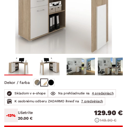
Dekor / farba
Skladom v e-shope
Na prehliadnutie na
4 predajniach
K osobnému odberu ZADARMO ihneď na
7 predajniach
129.90 €
Ušetríte
-13%
20.00 €
149.90 €