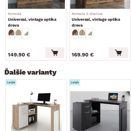
stabilná konštrukcia
český výrobok
Komoda
Komoda 3-dverová
dodávané bez úložných boxov, šanónov a vyobrazených
Universal, vintage optika
Universal, vintage optika
doplnkových predmetov
dreva
dreva
dodávané v demonte
149.90 €
169.90 €
Ďalšie varianty
Leták
Leták