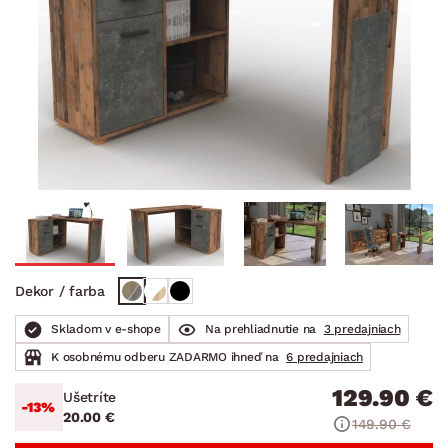
Dekor / farba
Skladom v e-shope
Na prehliadnutie na
3 predajniach
K osobnému odberu ZADARMO ihneď na
6 predajniach
129.90 €
Ušetríte
-13%
20.00 €
149.90 €