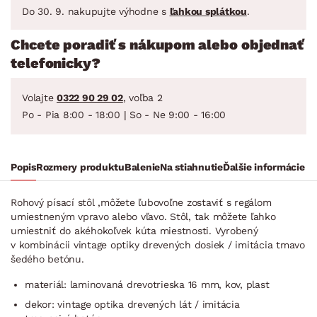
Do 30. 9. nakupujte výhodne s
ľahkou splátkou
.
Chcete poradiť s nákupom alebo objednať
telefonicky?
Volajte
0322 90 29 02
, voľba 2
Po - Pia 8:00 - 18:00 | So - Ne 9:00 - 16:00
Popis
Rozmery produktu
Balenie
Na stiahnutie
Ďalšie informácie
Rohový písací stôl ,môžete ľubovoľne zostaviť s regálom
umiestneným vpravo alebo vľavo. Stôl, tak môžete ľahko
umiestniť do akéhokoľvek kúta miestnosti. Vyrobený
v kombinácii vintage optiky drevených dosiek / imitácia tmavo
šedého betónu.
materiál: laminovaná drevotrieska 16 mm, kov, plast
dekor: vintage optika drevených lát / imitácia