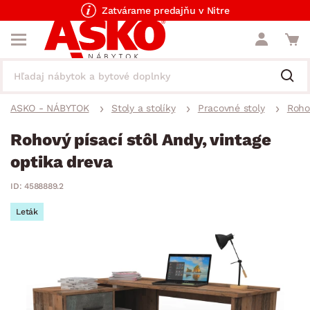
Zatvárame predajňu v Nitre
ASKO - NÁBYTOK
Stoly a stolíky
Pracovné stoly
Roho
Rohový písací stôl Andy, vintage
optika dreva
ID: 4588889.2
Leták