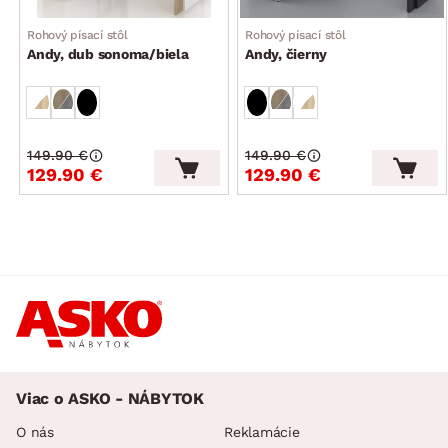
Rohový písací stôl
Rohový písací stôl
Andy, dub sonoma/biela
Andy, čierny
149.90 €
149.90 €
129.90 €
129.90 €
Viac o ASKO - NÁBYTOK
O nás
Reklamácie