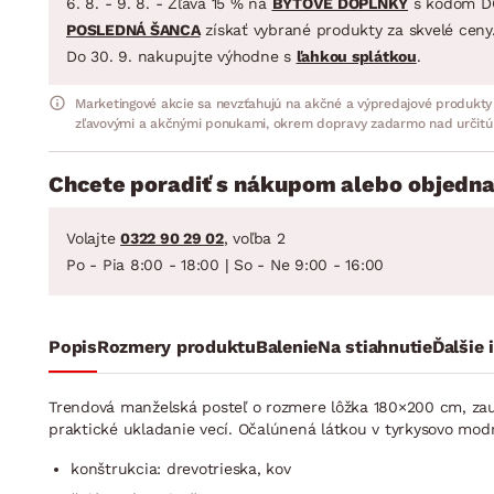
6. 8. - 9. 8. - Zľava 15 % na
BYTOVÉ DOPLNKY
s kódom D
POSLEDNÁ ŠANCA
získať vybrané produkty za skvelé ceny
Do 30. 9. nakupujte výhodne s
ľahkou splátkou
.
Marketingové akcie sa nevzťahujú na akčné a výpredajové produkty
zľavovými a akčnými ponukami, okrem dopravy zadarmo nad určitú
Chcete poradiť s nákupom alebo objedna
Volajte
0322 90 29 02
, voľba 2
Po - Pia 8:00 - 18:00 | So - Ne 9:00 - 16:00
Popis
Rozmery produktu
Balenie
Na stiahnutie
Ďalšie 
Trendová manželská posteľ o rozmere lôžka 180×200 cm, zauj
praktické ukladanie vecí. Očalúnená látkou v tyrkysovo mod
konštrukcia: drevotrieska, kov