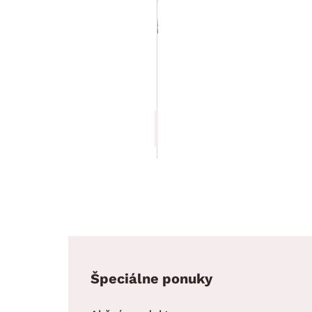
Posteľ
Windy
180x200
cm,
svetlo
šedá
tkanina
769.90 €
Špeciálne ponuky