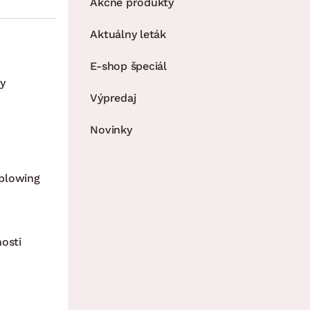
Akčné produkty
Aktuálny leták
E-shop špeciál
y
Výpredaj
Novinky
blowing
nosti