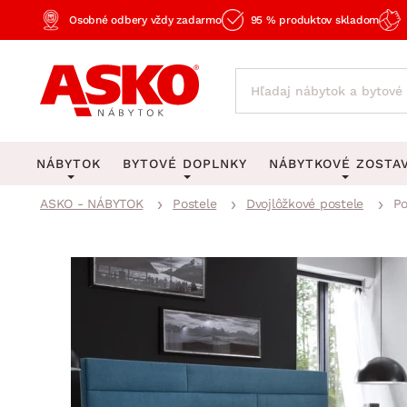
Osobné odbery vždy zadarmo
95 % produktov skladom
NÁBYTOK
BYTOVÉ DOPLNKY
NÁBYTKOVÉ ZOSTA
ASKO - NÁBYTOK
Postele
Dvojlôžkové postele
Po
KOBERCE
OSVETLENIE
Obývacie zost
Veľké a stredné koberce
Stolové lampy a lampi
Spálňové zost
Behúne a malé koberce
Stropné osvetlenie
Kancelárske zos
Obývacia izba
Detské koberce
Lustre a závesné svieti
Kuchynské zost
Spálňa
Kúpeľňové predložky
Stojacie lampy
Detské zosta
Pracovňa a kancelária
Zobrazit vše
Zobrazit vše
Predsieňové zos