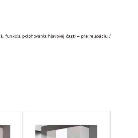
á, funkcia polohovania hlavovej časti – pre relaxáciu /
asti postele)