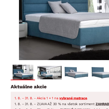
Jedáleň
BYTOVÝ TEXTIL
STOLOVANIE A VAR
Kúpeľňové zost
Detská izba
Prikrývky
Jedálenský servis
Jedálenské zos
Vankúše
Predsieň, šatník a chodba
Príbory
Záhradné zost
Koberce
Hrnce
Kuchyňa
Závesy a žalúzie
Panvice
Kúpeľňa
Zobrazit vše
Zobrazit vše
Záhrada
VEĽKÁ NOC
Domácnosť
Aktuálne akcie
1. 8. - 31. 8. - Akcia 1 + 1 na
vybrané matrace
.
1. 8. - 31. 8. - ZĽAVA AŽ 30 % na všetok sortiment
ZAHRA