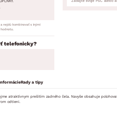
OPLNKY.
.
 a nejdú kombinovať s inými
 hodnotu.
ť telefonicky?
informácie
Rady a tipy
me atraktívnym prešitím zadného čela. Navyše obsahuje polohovate
rom odtieni.