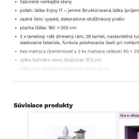
čalúnené vonkajšie steny
poťah: látka Enjoy 17 – jemne štruktúrovaná látka (príje
zadné čelo: vysoké, dekoratívne obdĺžnikový prešiv
plocha lôžka: 180 × 200 cm
2 x lamelový rošt (drevený rám, 28 lamiel, nastaviteľná tu
sledovanie televízie, funkcia polohovania časti pri nohác
bez matraca (kombinovať s 2 ks matraca veľkosti 90 × 20
výška bočného rámu (bočnice): 37,5 cm
hĺbka pre uloženie matraca do rámu: 6 cm
2 x úložný priestor v dolnej časti (ľavá / pravá úložná ča
predné nohy: rohový L profil, kov, chrómový lesk, výška 
bez vyobrazenej denné deky
bez vyobrazených vankúšov
Súvisiace produkty
stabilná konštrukcia
Iba e-sho
český výrobok
dodávané v čiastočnom demonte