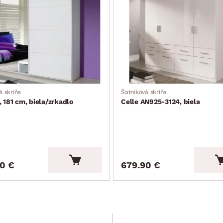
á skriňa
Šatníková skriňa
 181 cm, biela/zrkadlo
Celle AN925-3124, biela
0 €
679.90 €
Iba e-shop