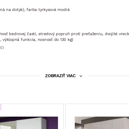
mná na dotyk), farba tyrkysová modrá
hosť bedrovej časti, stredový popruh proti preťaženiu, dvojité vreck
h, výklopná funkcia, nosnosť do 130 kg)
0)
sť, kovový otvárací mechanizmus, plynové piesty, prístup z prednej č
ZOBRAZIŤ VIAC
5 cm/ zadné nohy: klzáky
p