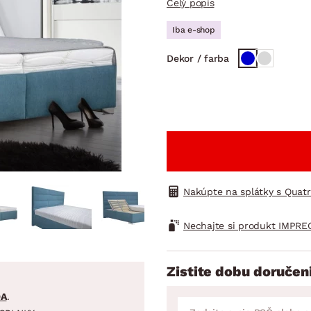
Celý popis
ENIE
DOMÁCE SPOTREBIČE
ZÁHRADNÉ 
avy
Zá
Iba e-shop
tavy
Z
Dekor / farba
avy
Nakúpte na splátky s Quat
Nechajte si produkt IMPRE
Zistite dobu doručen
DA
.