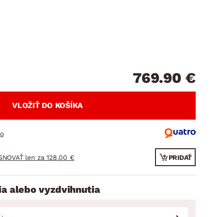
DOPLNKY
VIANOCE
hradné doplnky
ahradné zostavy
769.90 €
VLOŽIŤ DO KOŠÍKA
ro
GNOVAŤ len za 128.00 €
PRIDAŤ
ia alebo vyzdvihnutia