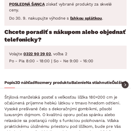
POSLEDNÁ ŠANCA
získať vybrané produkty za skvelé
ceny.
Do 30. 9. nakupujte výhodne s
ľahkou splátkou
.
Chcete poradiť s nákupom alebo objednať
telefonicky?
Volajte
0322 90 29 02
, voľba 2
Po - Pia 8:00 - 18:00 | So - Ne 9:00 - 16:00
Popis
3D náhľad
Rozmery produktu
Balenie
Na stiahnutie
Ďalšie in
Štýlová manželská posteľ s veľkosťou lôžka 180×200 cm je
očalúnená príjemne hebkú látkou v tmavo hnedom odtieni.
Vysoké prešívané čelo s dekoračnými gombíkmi, pôsobí
luxusným dojmom. O kvalitnú oporu počas spánku alebo
relaxácie sa postarajú rošty s funkciou polohovania. Vďaka
praktickému úložnému priestoru pod lôžkom, bude pre Vás