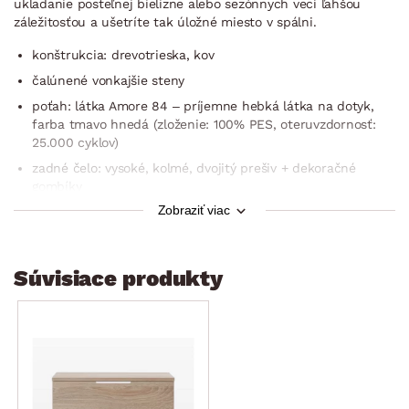
ukladanie posteľnej bielizne alebo sezónnych vecí ľahšou
záležitosťou a ušetríte tak úložné miesto v spálni.
konštrukcia: drevotrieska, kov
čalúnené vonkajšie steny
poťah: látka Amore 84 – príjemne hebká látka na dotyk,
farba tmavo hnedá (zloženie: 100% PES, oteruvzdornosť:
25.000 cyklov)
zadné čelo: vysoké, kolmé, dvojitý prešiv + dekoračné
gombíky
Zobraziť viac
plocha lôžka: 180 × 200 cm
2 x lamelový rošt (drevený rám, 28 lamiel, nastaviteľná
tuhosť bedrovej časti, stredový popruh proti preťaženiu,
Súvisiace produkty
dvojité vrecká, funkcia polohovania hlavovej časti – pre
relaxáciu/sle­dovanie televízie, funkcia polohovania časti pri
nohách, výklopná funkcia, nosnosť do 130 kg)
bez matraca (kombinovať s 2 ks matraca veľkosti 90 × 200)
výška bočného rámu (bočnice): 48 cm
hĺbka pre uloženie matraca do rámu: 6 cm