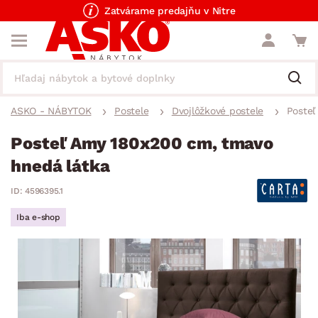
Zatvárame predajňu v Nitre
ASKO - NÁBYTOK
Postele
Dvojlôžkové postele
Posteľ
Posteľ Amy 180x200 cm, tmavo
hnedá látka
ID: 4596395.1
Iba e-shop