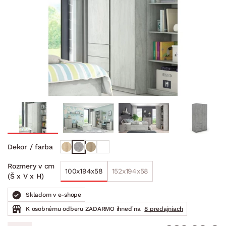
Dekor / farba
Rozmery v cm
100x194x58
152x194x58
(Š x V x H)
Skladom v e-shope
K osobnému odberu ZADARMO ihneď na
8 predajniach