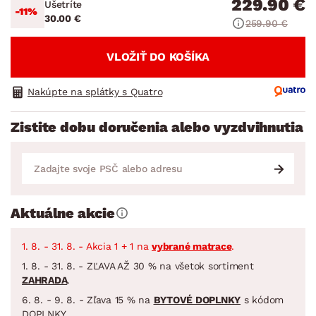
229.90 €
Ušetríte
-11%
30.00 €
259.90 €
VLOŽIŤ DO KOŠÍKA
Nakúpte na splátky s Quatro
Zistite dobu doručenia alebo vyzdvihnutia
Aktuálne akcie
1. 8. - 31. 8. - Akcia 1 + 1 na
vybrané matrace
.
1. 8. - 31. 8. - ZĽAVA AŽ 30 % na všetok sortiment
ZAHRADA
.
6. 8. - 9. 8. - Zľava 15 % na
BYTOVÉ DOPLNKY
s kódom
DOPLNKY.