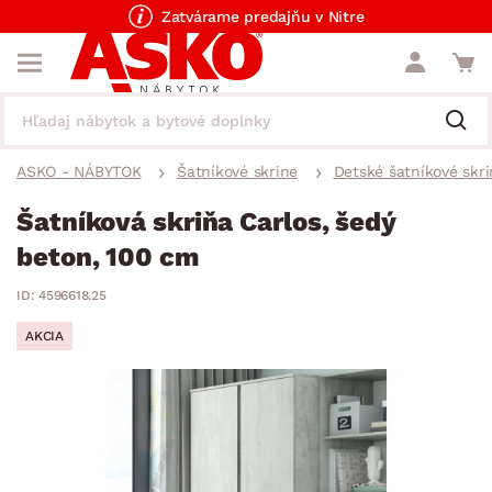
Zatvárame predajňu v Nitre
ASKO - NÁBYTOK
Šatníkové skrine
Detské šatníkové skri
Šatníková skriňa Carlos, šedý
beton, 100 cm
ID: 4596618.25
AKCIA