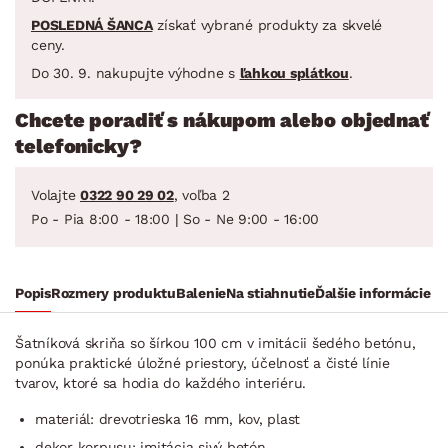
POSLEDNÁ ŠANCA
získať vybrané produkty za skvelé
ceny.
Do 30. 9. nakupujte výhodne s
ľahkou splátkou
.
Chcete poradiť s nákupom alebo objednať
telefonicky?
Volajte
0322 90 29 02
, voľba 2
Po - Pia 8:00 - 18:00 | So - Ne 9:00 - 16:00
Popis
Rozmery produktu
Balenie
Na stiahnutie
Ďalšie informácie
Šatníková skriňa so šírkou 100 cm v imitácii šedého betónu,
ponúka praktické úložné priestory, účelnosť a čisté línie
tvarov, ktoré sa hodia do každého interiéru.
materiál: drevotrieska 16 mm, kov, plast
dekor korpusu: imitácia sivý betón