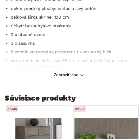
dekor prednej plochy: imitácia sivý betón
celková šírka skrine: 100 cm
úchyt: bezúchytové otváranie
2 x otočné dvere
3 x zásuvka
členenie vnútorného priestoru: 1 x vnútorný blok
vnútorný blok: šírka cca 96 cm, otvorený úložný priestor,
1 x závesná šatníková tyč z kovu
Zobraziť viac
stabilná
univerzálna do každého interiéru
dodávané v demonte
Súvisiace produkty
AKCIA
AKCIA