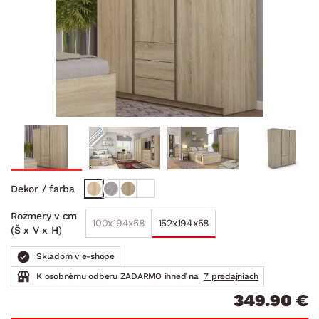
Dekor / farba
Rozmery v cm
100x194x58
152x194x58
(Š x V x H)
Skladom v e-shope
K osobnému odberu ZADARMO ihneď na
7 predajniach
349.90 €