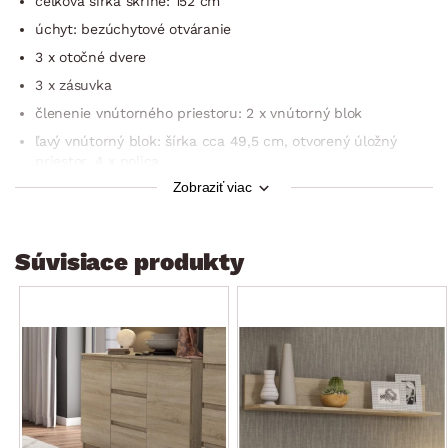
celková šírka skrine: 152 cm
úchyt: bezúchytové otváranie
3 x otočné dvere
3 x zásuvka
členenie vnútorného priestoru: 2 x vnútorný blok
ľavý vnútorný blok: šírka cca 49,5 cm, otvorený úložný
priestor, 4 x polica
Zobraziť viac
pravý vnútorný blok: šírka cca 96 cm, otvorený úložný
priestor, 1 x závesná šatníková tyč z kovu
stabilný
Súvisiace produkty
univerzálne do každého interiéru
dodávané v demonte