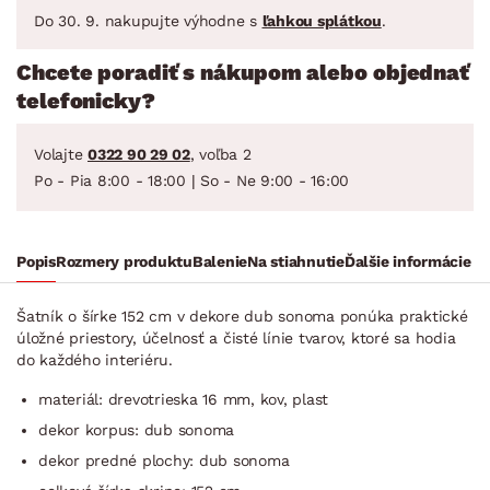
Do 30. 9. nakupujte výhodne s
ľahkou splátkou
.
Chcete poradiť s nákupom alebo objednať
telefonicky?
Volajte
0322 90 29 02
, voľba 2
Po - Pia 8:00 - 18:00 | So - Ne 9:00 - 16:00
Popis
Rozmery produktu
Balenie
Na stiahnutie
Ďalšie informácie
Šatník o šírke 152 cm v dekore dub sonoma ponúka praktické
úložné priestory, účelnosť a čisté línie tvarov, ktoré sa hodia
do každého interiéru.
materiál: drevotrieska 16 mm, kov, plast
dekor korpus: dub sonoma
dekor predné plochy: dub sonoma