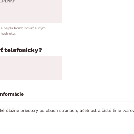
OPLNKY.
.
 a nejdú kombinovať s inými
 hodnotu.
ť telefonicky?
informácie
 úložné priestory po oboch stranách, účelnosť a čisté línie tvarov