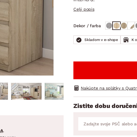
ENIE
DOMÁCE SPOTREBIČE
ZÁHRADNÉ 
avy
Zá
Celý popis
tavy
Z
Dekor / farba
avy
Skladom v e-shope
K 
Nakúpte na splátky s Quat
Zistite dobu doručen
DA
.