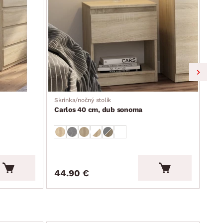
Skrinka/nočný stolík
Skri
Carlos 40 cm, dub sonoma
Car
44.90 €
68