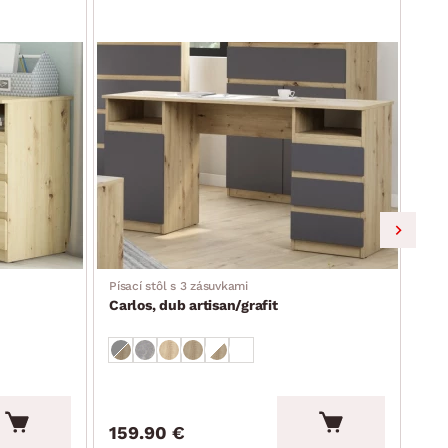
Písací stôl s 3 zásuvkami
Písa
Carlos, dub artisan/grafit
Car
159.90 €
15