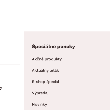
Špeciálne ponuky
Akčné produkty
Aktuálny leták
E-shop špeciál
y
Výpredaj
Novinky