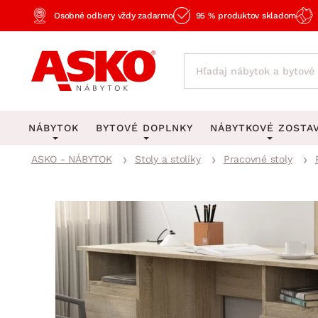
Osobné odbery vždy zadarmo
95 % produktov skladom
NÁBYTOK
BYTOVÉ DOPLNKY
NÁBYTKOVÉ ZOSTA
ASKO - NÁBYTOK
Stoly a stolíky
Pracovné stoly
KOBERCE
OSVETLENIE
Obývacie zost
Veľké a stredné koberce
Stolové lampy a lampi
Spálňové zost
Behúne a malé koberce
Stropné osvetlenie
Kancelárske zos
Obývacia izba
Detské koberce
Lustre a závesné svieti
Kuchynské zost
Spálňa
Kúpeľňové predložky
Stojacie lampy
Detské zosta
Pracovňa a kancelária
Zobrazit vše
Zobrazit vše
Predsieňové zos