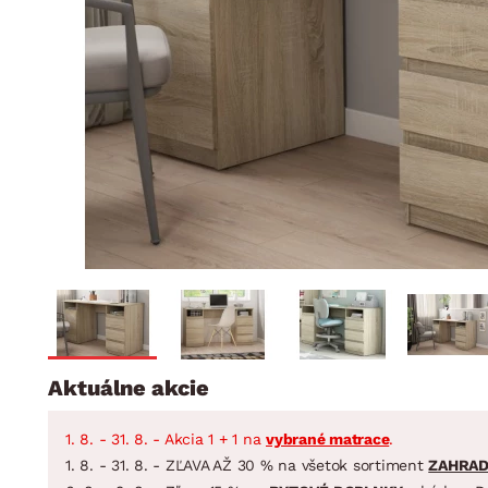
Jedáleň
BYTOVÝ TEXTIL
STOLOVANIE A VAR
Kúpeľňové zost
Detská izba
Prikrývky
Jedálenský servis
Jedálenské zos
Vankúše
Predsieň, šatník a chodba
Príbory
Záhradné zost
Koberce
Hrnce
Kuchyňa
Závesy a žalúzie
Panvice
Kúpeľňa
Zobrazit vše
Zobrazit vše
Záhrada
VEĽKÁ NOC
Domácnosť
Aktuálne akcie
1. 8. - 31. 8. - Akcia 1 + 1 na
vybrané matrace
.
1. 8. - 31. 8. - ZĽAVA AŽ 30 % na všetok sortiment
ZAHRA