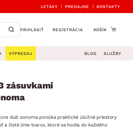
LETÁKY
PREDAJNE
KONTAKTY
PRIHLÁSIŤ
REGISTRÁCIA
KOŠÍK
A
VÝPREDAJ
BLOG
SLUŽBY
 A ORGANIZÁCIA
Záhradné sety
DROBNÉ BYTOVÉ DOPLNKY
úče
Kuchynské príslušenstvo
o 3 zásuvkami
né stoličky a kreslá
ždniky
Kuchynské doplnky
sonoma
áhradné lavice
viny
Kúpeľňové doplnky
Záhradné stoly
lečenie
Záhradné doplnky
dekore dub sonoma ponúka praktické úložné priestory
hradné hojdačky
Zobrazit vše
 a čisté línie tvarov, ktoré sa hodia do každého
áhradné lehátka