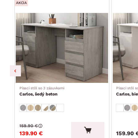
AKCIA
Písací stôl so 3 zásuvkami
Písaci stôl 
Carlos, šedý beton
Carlos, bie
159.90 €
139.90 €
159.90 