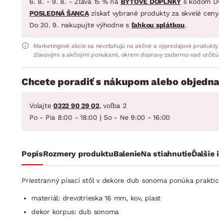
6. 8. - 9. 8. - Zľava 15 % na
BYTOVÉ DOPLNKY
s kódom D
POSLEDNÁ ŠANCA
získať vybrané produkty za skvelé ceny
Do 30. 9. nakupujte výhodne s
ľahkou splátkou
.
Marketingové akcie sa nevzťahujú na akčné a výpredajové produkty
zľavovými a akčnými ponukami, okrem dopravy zadarmo nad určitú
Chcete poradiť s nákupom alebo objedna
Volajte
0322 90 29 02
, voľba 2
Po - Pia 8:00 - 18:00 | So - Ne 9:00 - 16:00
Popis
Rozmery produktu
Balenie
Na stiahnutie
Ďalšie 
Priestranný písací stôl v dekore dub sonoma ponúka praktické
materiál: drevotrieska 16 mm, kov, plast
dekor korpus: dub sonoma