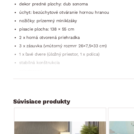
dekor predné plochy: dub sonoma
úchyt: bezúchytové otváranie hornou hranou
nožičky: prízemný miniklzáky
písacie plocha: 138 × 55 cm
2 x horná otvorená priehradka
3 x zásuvka (vnútorný rozmrr 26×7,5×33 cm)
1 x ľavé dvere (úložný priestor, 1 x polica)
stabilná konštrukcia
priestranný
univerzálne do každého interiéru
voľná výška pod písacou doskou: 73 cm
voľná šírka pod písacou doskou: 67,5 cm
Súvisiace produkty
dodávané v demonte