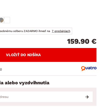
DOPLNKY
VIANOCE
hradné doplnky
ahradné zostavy
osobnému odberu ZADARMO ihneď na
7 predajniach
159.90 €
VLOŽIŤ DO KOŠÍKA
ro
ia alebo vyzdvihnutia