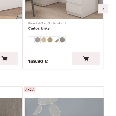
Písaci stôl so 3 zásuvkami
Vyso
Carlos, biely
Car
159.90 €
12
AKCIA