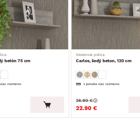
lica
Nástenná polica
dý betón 75 cm
Carlos, šedý beton, 120 cm
 viac rozmerov
v ponuke viac rozmerov
26.90 €
22.90 €