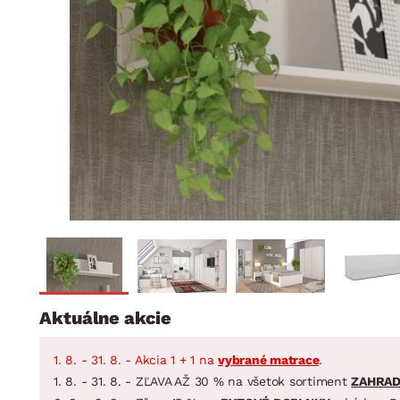
Jedáleň
BYTOVÝ TEXTIL
STOLOVANIE A VAR
Kúpeľňové zost
Detská izba
Prikrývky
Jedálenský servis
Jedálenské zos
Vankúše
Predsieň, šatník a chodba
Príbory
Záhradné zost
Koberce
Hrnce
Kuchyňa
Závesy a žalúzie
Panvice
Kúpeľňa
Zobrazit vše
Zobrazit vše
Záhrada
VEĽKÁ NOC
Domácnosť
Aktuálne akcie
1. 8. - 31. 8. - Akcia 1 + 1 na
vybrané matrace
.
1. 8. - 31. 8. - ZĽAVA AŽ 30 % na všetok sortiment
ZAHRA