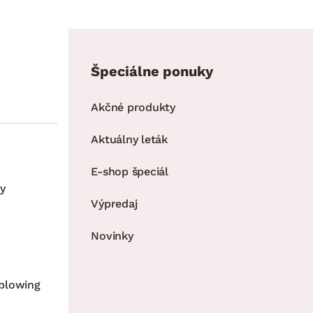
Špeciálne ponuky
Akčné produkty
Aktuálny leták
E-shop špeciál
y
Výpredaj
Novinky
blowing