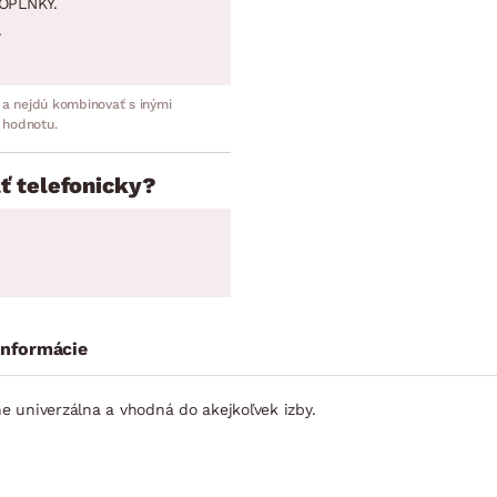
OPLNKY.
.
 a nejdú kombinovať s inými
 hodnotu.
ť telefonicky?
informácie
ne univerzálna a vhodná do akejkoľvek izby.