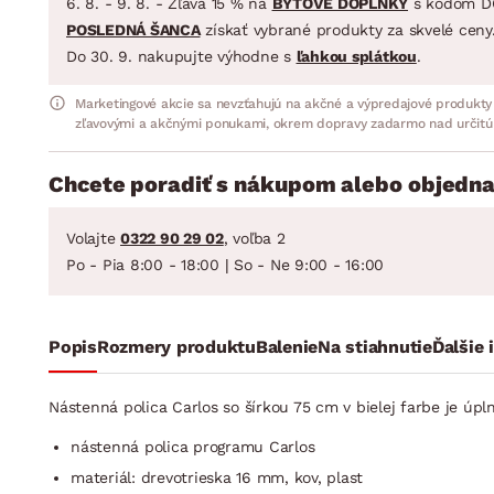
6. 8. - 9. 8. - Zľava 15 % na
BYTOVÉ DOPLNKY
s kódom D
POSLEDNÁ ŠANCA
získať vybrané produkty za skvelé ceny
Do 30. 9. nakupujte výhodne s
ľahkou splátkou
.
Marketingové akcie sa nevzťahujú na akčné a výpredajové produkty
zľavovými a akčnými ponukami, okrem dopravy zadarmo nad určitú
Chcete poradiť s nákupom alebo objedna
Volajte
0322 90 29 02
, voľba 2
Po - Pia 8:00 - 18:00 | So - Ne 9:00 - 16:00
Popis
Rozmery produktu
Balenie
Na stiahnutie
Ďalšie 
Nástenná polica Carlos so šírkou 75 cm v bielej farbe je úpl
nástenná polica programu Carlos
materiál: drevotrieska 16 mm, kov, plast