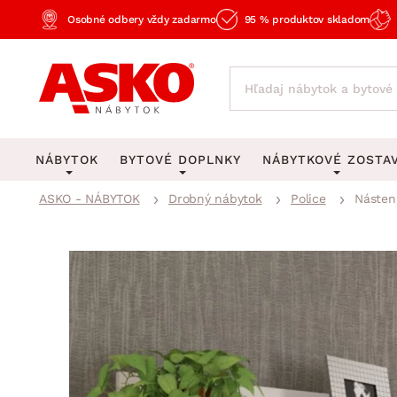
Osobné odbery vždy zadarmo
95 % produktov skladom
NÁBYTOK
BYTOVÉ DOPLNKY
NÁBYTKOVÉ ZOSTA
ASKO - NÁBYTOK
Drobný nábytok
Police
Nástenn
KOBERCE
OSVETLENIE
Obývacie zost
Veľké a stredné koberce
Stolové lampy a lampi
Spálňové zost
Behúne a malé koberce
Stropné osvetlenie
Kancelárske zos
Obývacia izba
Detské koberce
Lustre a závesné svieti
Kuchynské zost
Spálňa
Kúpeľňové predložky
Stojacie lampy
Detské zosta
Pracovňa a kancelária
Zobrazit vše
Zobrazit vše
Predsieňové zos