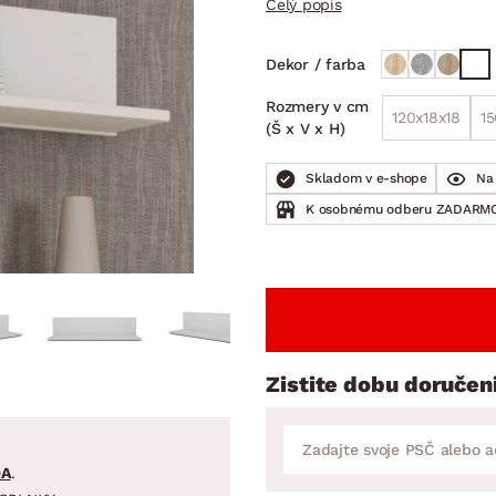
Celý popis
ENIE
DOMÁCE SPOTREBIČE
ZÁHRADNÉ 
avy
Zá
Dekor / farba
tavy
Z
Rozmery v cm
avy
120x18x18
15
(Š x V x H)
Skladom v e-shope
Na 
K osobnému odberu ZADARMO
Zistite dobu doručen
DA
.