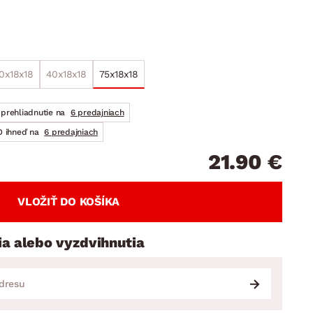
DOPLNKY
VIANOCE
hradné doplnky
ahradné zostavy
0x18x18
40x18x18
75x18x18
prehliadnutie na
6 predajniach
 ihneď na
6 predajniach
21.90 €
VLOŽIŤ DO KOŠÍKA
ia alebo vyzdvihnutia