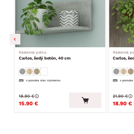
Nástenná polica
Nástenná po
Carlos, šedý betón, 40 cm
Carlos, še
v ponuke viac rozmerov
v ponuke
18.90 €
21.90 €
15.90 €
18.90 €