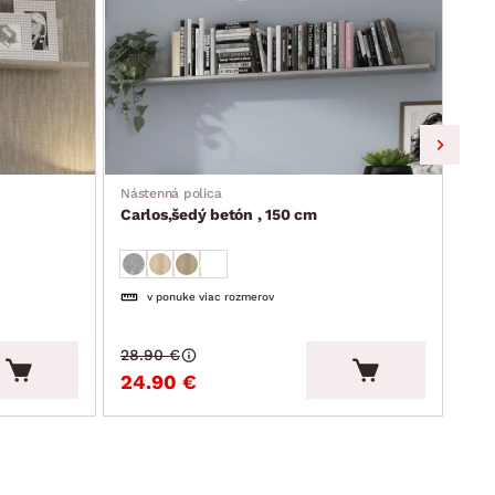
Nást
Car
Nástenná polica
Carlos,šedý betón , 150 cm
v ponuke viac rozmerov
28.90 €
24.90 €
18