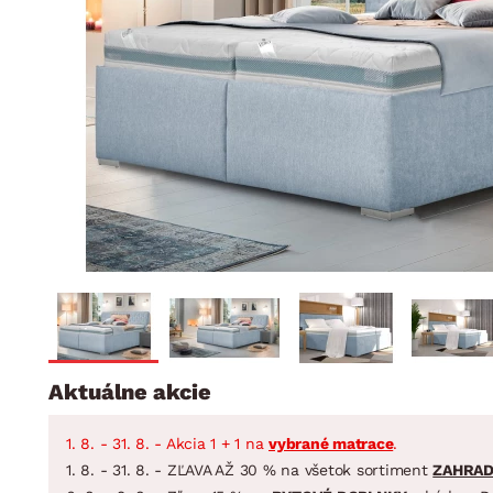
Jedáleň
BYTOVÝ TEXTIL
STOLOVANIE A VAR
Kúpeľňové zost
Detská izba
Prikrývky
Jedálenský servis
Jedálenské zos
Vankúše
Predsieň, šatník a chodba
Príbory
Záhradné zost
Koberce
Hrnce
Kuchyňa
Závesy a žalúzie
Panvice
Kúpeľňa
Zobrazit vše
Zobrazit vše
Záhrada
VEĽKÁ NOC
Domácnosť
Aktuálne akcie
1. 8. - 31. 8. - Akcia 1 + 1 na
vybrané matrace
.
1. 8. - 31. 8. - ZĽAVA AŽ 30 % na všetok sortiment
ZAHRA