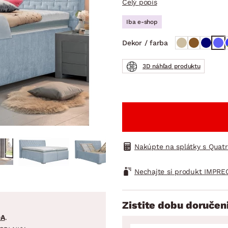
Celý popis
ENIE
DOMÁCE SPOTREBIČE
ZÁHRADNÉ 
avy
Zá
Iba e-shop
tavy
Z
Dekor / farba
avy
3D náhľad produktu
Nakúpte na splátky s Quat
Nechajte si produkt IMPRE
Zistite dobu doručen
DA
.