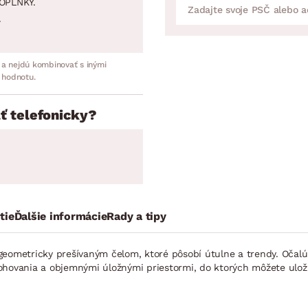
OPLNKY.
.
 a nejdú kombinovať s inými
 hodnotu.
ť telefonicky?
tie
Ďalšie informácie
Rady a tipy
geometricky prešívaným čelom, ktoré pôsobí útulne a trendy. Očal
ohovania a objemnými úložnými priestormi, do ktorých môžete uložiť