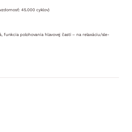
vzdornosť: 45.000 cyklov)
á, funkcia polohovania hlavovej časti – na relaxáciu/sle­
i postele)