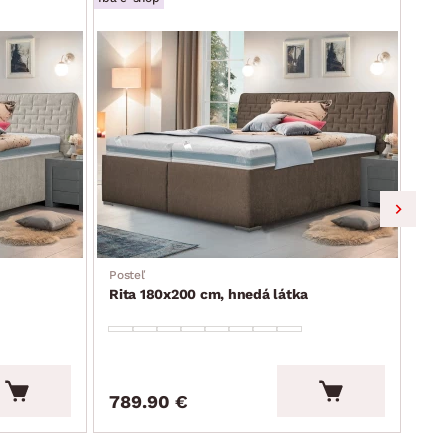
Posteľ
Post
Rita 180x200 cm, hnedá látka
Rit
lát
789.90 €
78