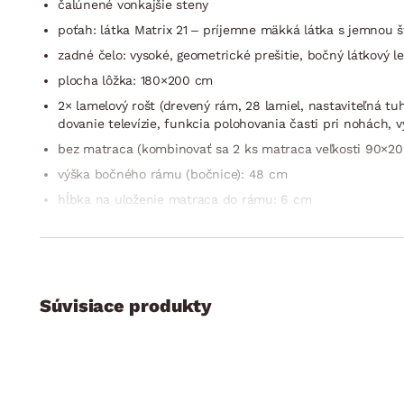
čalúnené vonkajšie steny
poťah: látka Matrix 21 – príjemne mäkká látka s jemnou š
zadné čelo: vysoké, geometrické prešitie, bočný látkový l
plocha lôžka: 180×200 cm
2× lamelový rošt (drevený rám, 28 lamiel, nastaviteľná tuh
dovanie televízie, funkcia polohovania časti pri nohách, 
bez matraca (kombinovať sa 2 ks matraca veľkosti 90×20
výška bočného rámu (bočnice): 48 cm
hĺbka na uloženie matraca do rámu: 6 cm
2× úložný priestor v dolnej časti (ľavá/pravá úložná časť,
predné nohy: profil L, kov, chrómový lesk/zadné nohy: čie
bez vyobrazenej dennej deky a topera
bez vyobrazených vankúšikov
Súvisiace produkty
elegantný trendy štýl
stabilná konštrukcia
český výrobok
dodávané v čiastočnom demonte