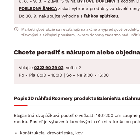
6. 8. - 9. 8. - Zľava 15 % na
BYTOVÉ DOPLNKY
s kódom D
POSLEDNÁ ŠANCA
získať vybrané produkty za skvelé ceny
Do 30. 9. nakupujte výhodne s
ľahkou splátkou
.
Marketingové akcie sa nevzťahujú na akčné a výpredajové produkty
zľavovými a akčnými ponukami, okrem dopravy zadarmo nad určitú
Chcete poradiť s nákupom alebo objedna
Volajte
0322 90 29 02
, voľba 2
Po - Pia 8:00 - 18:00 | So - Ne 9:00 - 16:00
Popis
3D náhľad
Rozmery produktu
Balenie
Na stiahnu
Elegantná dvojlôžková posteľ o veľkosti 180×200 cm zaujme 
modrá. Posteľ je vybavená lamelovými roštmi s funkciou pol
konštrukcia: drevotrieska, kov