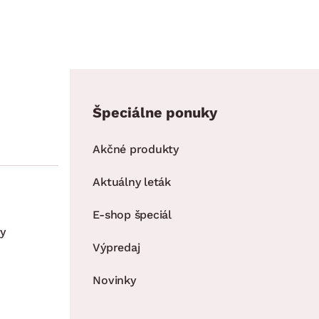
Špeciálne ponuky
Akčné produkty
Aktuálny leták
E-shop špeciál
y
Výpredaj
Novinky