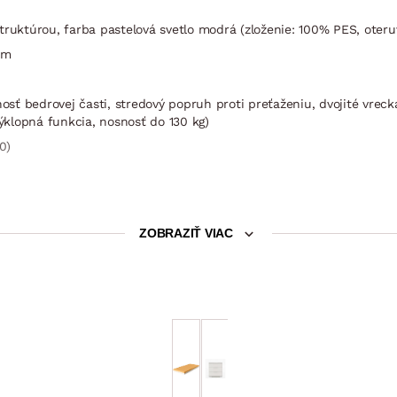
truktúrou, farba pastelová svetlo modrá (zloženie: 100% PES, oteru
em
osť bedrovej časti, stredový popruh proti preťaženiu, dvojité vreck
výklopná funkcia, nosnosť do 130 kg)
0)
 kovový otvárací mechanizmus, plynové piesty, prístup z prednej čast
ZOBRAZIŤ VIAC
rne klzáky
Matrac
Nočný stolík