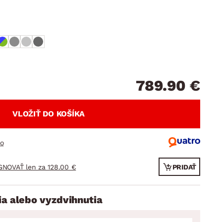
DOPLNKY
VIANOCE
hradné doplnky
ahradné zostavy
789.90 €
VLOŽIŤ DO KOŠÍKA
ro
GNOVAŤ len za 128.00 €
PRIDAŤ
ia alebo vyzdvihnutia