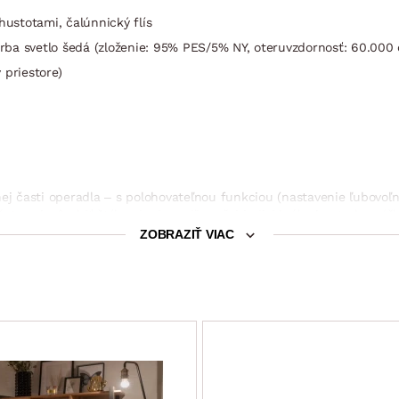
hustotami, čalúnnický flís
arba svetlo šedá (zloženie: 95% PES/5% NY, oteruvzdornosť: 60.000 
 priestore)
ej časti operadla – s polohovateľnou funkciou (nastavenie ľubovoľne
te prispôsobiť štýl sedenia podľa Vašej individuálnej potreby, výš
ZOBRAZIŤ VIAC
m
cm (výsuvný typ rozkladu, konštrukcia kov/drevo, na kolieskach pre
rukcia, rozmery cca 188×16×93 cm)