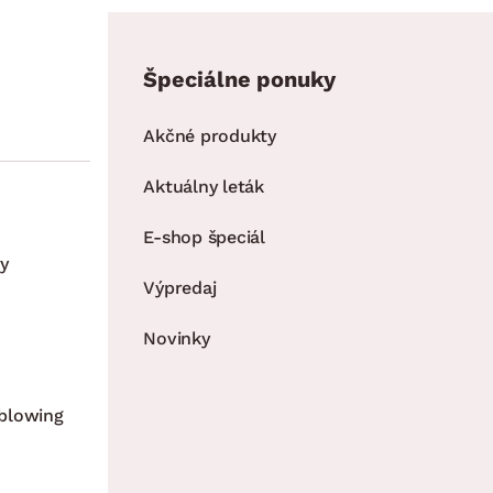
Špeciálne ponuky
Akčné produkty
Aktuálny leták
E-shop špeciál
y
Výpredaj
Novinky
blowing