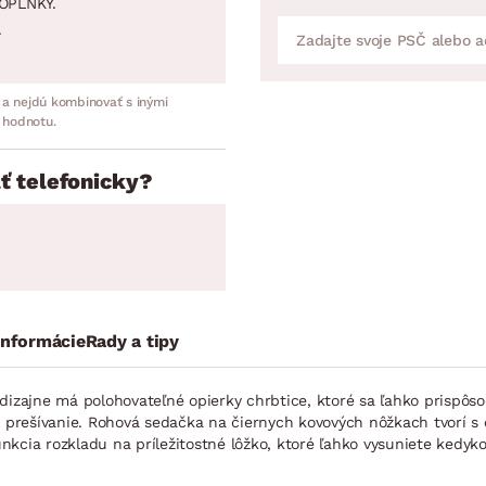
OPLNKY.
.
 a nejdú kombinovať s inými
 hodnotu.
ť telefonicky?
informácie
Rady a tipy
zajne má polohovateľné opierky chrbtice, ktoré sa ľahko prispôso
né prešívanie. Rohová sedačka na čiernych kovových nôžkach tvorí 
kcia rozkladu na príležitostné lôžko, ktoré ľahko vysuniete kedyko