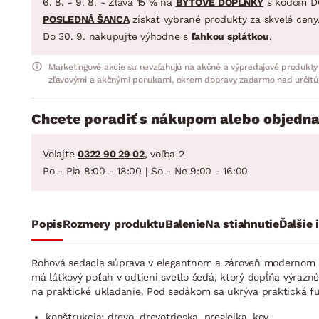
6. 8. - 9. 8. - Zľava 15 % na
BYTOVÉ DOPLNKY
s kódom D
POSLEDNÁ ŠANCA
získať vybrané produkty za skvelé ceny
Do 30. 9. nakupujte výhodne s
ľahkou splátkou
.
Marketingové akcie sa nevzťahujú na akčné a výpredajové produkty
zľavovými a akčnými ponukami, okrem dopravy zadarmo nad určitú
Chcete poradiť s nákupom alebo objedna
Volajte
0322 90 29 02
, voľba 2
Po - Pia 8:00 - 18:00 | So - Ne 9:00 - 16:00
Popis
Rozmery produktu
Balenie
Na stiahnutie
Ďalšie 
Rohová sedacia súprava v elegantnom a zároveň modernom di
má látkový poťah v odtieni svetlo šedá, ktorý dopĺňa výraz
na praktické ukladanie. Pod sedákom sa ukrýva praktická fun
konštrukcia: drevo, drevotrieska, preglejka, kov