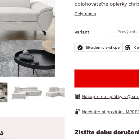
ENIE
DOMÁCE SPOTREBIČE
ZÁHRADNÉ 
polohovateľné opierky chrbt
avy
Zá
Celý popis
tavy
Z
avy
Pravý roh
Variant
Skladom v e-shope
K 
Nakúpte na splátky s Quat
Nechajte si produkt IMPRE
Zistite dobu doručen
DA
.