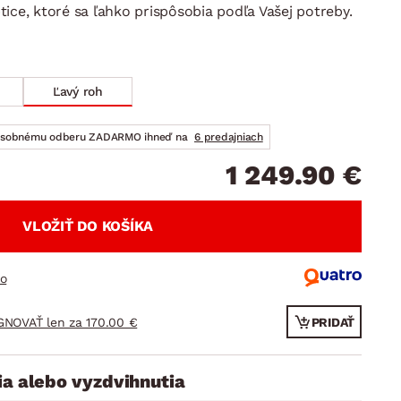
DOPLNKY
VIANOCE
ice, ktoré sa ľahko prispôsobia podľa Vašej potreby.
hradné doplnky
ahradné zostavy
Ľavý roh
osobnému odberu ZADARMO ihneď na
6 predajniach
1 249.90 €
VLOŽIŤ DO KOŠÍKA
ro
GNOVAŤ len za 170.00 €
PRIDAŤ
ia alebo vyzdvihnutia