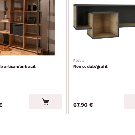
Polica
b artisan/antracit
Nemo, dub/grafit
€
67.90 €