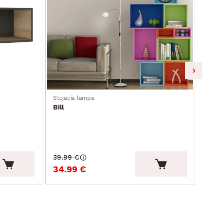
Stojacia lampa
Dek
Bill
Ant
Cen
39.99 €
12.
34.99 €
11