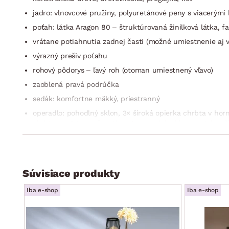
jadro: vlnovcové pružiny, polyuretánové peny s viacerými 
poťah: látka Aragon 80 – štruktúrovaná žinilková látka, f
vrátane potiahnutia zadnej časti (možné umiestnenie aj v
výrazný prešiv poťahu
rohový pôdorys – ľavý roh (otoman umiestnený vľavo)
zaoblená pravá podrúčka
sedák: komfortne mäkký, priestranný
operadlo: pohodlný sklon, 3× široká opierka chrbta v horn
chrbta a vďaka možnosti nastavenia ich sklonu si tak môže
celková výška – podľa polohy chrbtovej opierky: 77–93 c
nohy: kovový profil, čierny lak, výška 8,5 cm
funkcia rozkladu na príležitostné lôžko: plocha 129×188 
Súvisiace produkty
úložný priestor (pod otomanom, vyklápacia kovová konšt
Iba e-shop
Iba e-shop
elegantný moderný design
dodávané v čiastočnom demonte