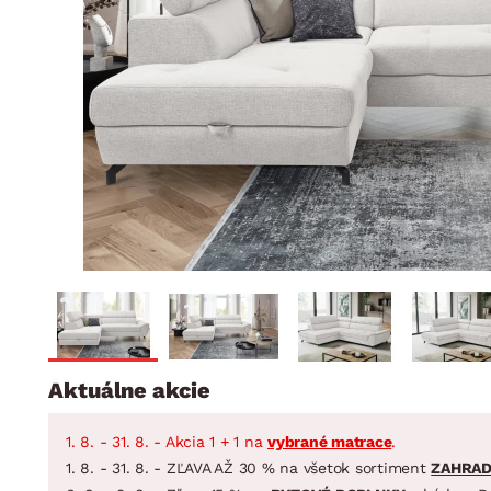
Jedáleň
BYTOVÝ TEXTIL
STOLOVANIE A VAR
Kúpeľňové zost
Detská izba
Prikrývky
Jedálenský servis
Jedálenské zos
Vankúše
Predsieň, šatník a chodba
Príbory
Záhradné zost
Koberce
Hrnce
Kuchyňa
Závesy a žalúzie
Panvice
Kúpeľňa
Zobrazit vše
Zobrazit vše
Záhrada
VEĽKÁ NOC
Domácnosť
Aktuálne akcie
1. 8. - 31. 8. - Akcia 1 + 1 na
vybrané matrace
.
1. 8. - 31. 8. - ZĽAVA AŽ 30 % na všetok sortiment
ZAHRA