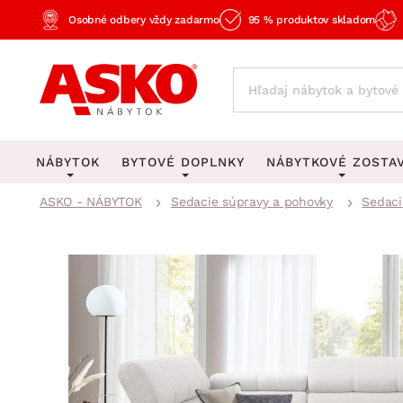
Osobné odbery vždy zadarmo
95 % produktov skladom
NÁBYTOK
BYTOVÉ DOPLNKY
NÁBYTKOVÉ ZOSTA
ASKO - NÁBYTOK
Sedacie súpravy a pohovky
Sedaci
KOBERCE
OSVETLENIE
Obývacie zost
Veľké a stredné koberce
Stolové lampy a lampi
Spálňové zost
Behúne a malé koberce
Stropné osvetlenie
Kancelárske zos
Obývacia izba
Detské koberce
Lustre a závesné svieti
Kuchynské zost
Spálňa
Kúpeľňové predložky
Stojacie lampy
Detské zosta
Pracovňa a kancelária
Zobrazit vše
Zobrazit vše
Predsieňové zos