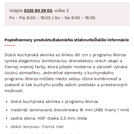
Volajte
0322 90 29 02
, voľba 2
Po - Pia 8:00 - 18:00 | So - Ne 9:00 - 16:00
Popis
Rozmery produktu
Balenie
Na stiahnutie
Ďalšie informácie
Dolná kuchynská skrinka so šírkou 60 cm z programu Monza
vyniká elegantnou kombináciou drevodekoru orech okapi a
čiernej matnej farby, ktorá pôsobí moderne a zároveň vytvára
útulnú atmosféru. Jednotlivé elementy z kuchynského
programu Monza môžete medzi sebou rôzne kombinovať a
zostaviť si tak kuchyňu podľa vašich predstáv a priestorových
možností.
dolná kuchynská skrinka z programu Monza
materiál: laminovaná drevotrieska 16 mm (ABS hrany 1 mm)
zadná stena: HDF doska 2,5 mm, biela
dekor korpusu: čierna mat