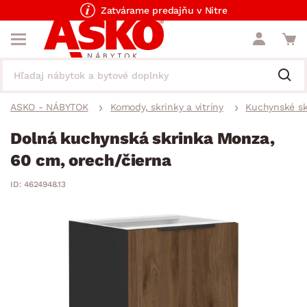
Zatvárame predajňu v Nitre
ASKO - NÁBYTOK
Komody, skrinky a vitríny
Kuchynské sk
Dolná kuchynská skrinka Monza,
60 cm, orech/čierna
ID: 4624948.13