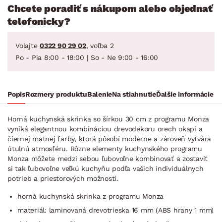
Chcete poradiť s nákupom alebo objednať
telefonicky?
Volajte
0322 90 29 02
, voľba 2
Po - Pia 8:00 - 18:00 | So - Ne 9:00 - 16:00
Popis
Rozmery produktu
Balenie
Na stiahnutie
Ďalšie informácie
Horná kuchynská skrinka so šírkou 30 cm z programu Monza
vyniká elegantnou kombináciou drevodekoru orech okapi a
čiernej matnej farby, ktorá pôsobí moderne a zároveň vytvára
útulnú atmosféru. Rôzne elementy kuchynského programu
Monza môžete medzi sebou ľubovoľne kombinovať a zostaviť
si tak ľubovoľne veľkú kuchyňu podľa vašich individuálnych
potrieb a priestorových možností.
horná kuchynská skrinka z programu Monza
materiál: laminovaná drevotrieska 16 mm (ABS hrany 1 mm)