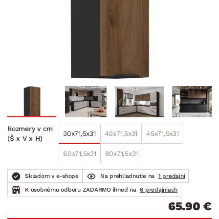
Rozmery v cm
30x71,5x31
40x71,5x31
45x71,5x31
(Š x V x H)
60x71,5x31
80x71,5x31
Skladom v e-shope
Na prehliadnutie na
1 predajni
K osobnému odberu ZADARMO ihneď na
6 predajniach
65.90 €