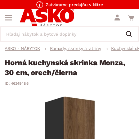
Zatvárame predajňu v Nitre
ASKO - NÁBYTOK
Komody, skrinky a vitríny
Kuchynské sk
Horná kuchynská skrinka Monza,
30 cm, orech/čierna
ID: 4624948.6