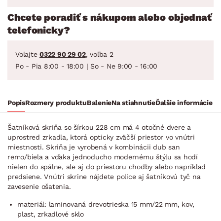
Chcete poradiť s nákupom alebo objednať
telefonicky?
Volajte
0322 90 29 02
, voľba 2
Po - Pia 8:00 - 18:00 | So - Ne 9:00 - 16:00
Popis
Rozmery produktu
Balenie
Na stiahnutie
Ďalšie informácie
Šatníková skriňa so šírkou 228 cm má 4 otočné dvere a
uprostred zrkadla, ktorá opticky zväčší priestor vo vnútri
miestnosti. Skriňa je vyrobená v kombinácii dub san
remo/biela a vďaka jednoducho modernému štýlu sa hodí
nielen do spálne, ale aj do priestoru chodby alebo napríklad
predsiene. Vnútri skrine nájdete police aj šatníkovú tyč na
zavesenie ošatenia.
materiál: laminovaná drevotrieska 15 mm/22 mm, kov,
plast, zrkadlové sklo