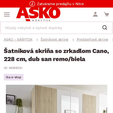
Zatvárame predajňu v Nitre
ASKO - NÁBYTOK
Šatníkové skrine
Predsieňové skrine
Šatníková skriňa so zrkadlom Cano,
228 cm, dub san remo/biela
ID: 4625923.1
Iba e-shop