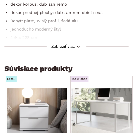
dekor korpus: dub san remo
dekor prednej plochy: dub san remo/biela mat
úchyt: plast, zvislý profil, šedá alu
jednoducho moderný štýl
šírka: 228 cm
4× otočné dvere
Zobraziť viac
2× zrkadlo
členenie vnútorného priestoru: 2× vnútorný blok
Súvisiace produkty
ľavý vnútorný blok: šírka cca 111 cm, otvorený úložný
priestor, 1× kovová závesná šatníková tyč, 1× polica
Leták
Iba e-shop
pravý vnútorný blok: šírka cca 111 cm, úložný priestor, 4×
polica – výškovo nastaviteľná
vyobrazenie vnútorného priestoru: viď fotogaléria
dekor vnútorného priestoru: biela mat/dub san remo
dodávané v demonte