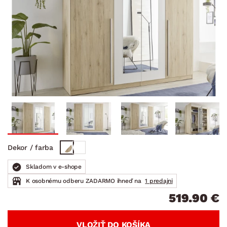
Dekor / farba
Skladom v e-shope
K osobnému odberu ZADARMO ihneď na
1 predajni
519.90 €
VLOŽIŤ DO KOŠÍKA