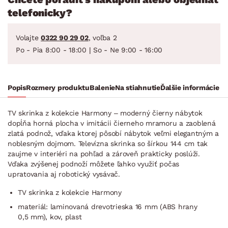
telefonicky?
Volajte
0322 90 29 02
, voľba 2
Po - Pia 8:00 - 18:00 | So - Ne 9:00 - 16:00
Popis
Rozmery produktu
Balenie
Na stiahnutie
Ďalšie informácie
TV skrinka z kolekcie Harmony – moderný čierny nábytok
dopĺňa horná plocha v imitácii čierneho mramoru a zaoblená
zlatá podnož, vďaka ktorej pôsobí nábytok veľmi elegantným a
noblesným dojmom. Televízna skrinka so šírkou 144 cm tak
zaujme v interiéri na pohľad a zároveň prakticky poslúži.
Vďaka zvýšenej podnoží môžete ľahko využiť počas
upratovania aj robotický vysávač.
TV skrinka z kolekcie Harmony
materiál: laminovaná drevotrieska 16 mm (ABS hrany
0,5 mm), kov, plast