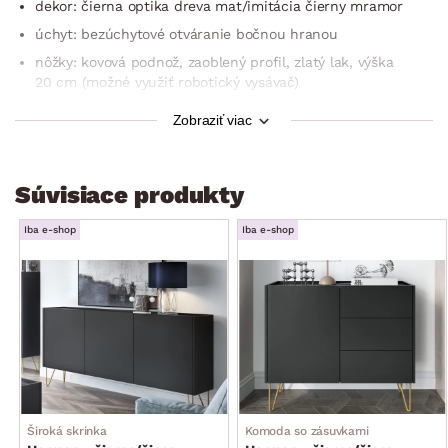
dekor: čierna optika dreva mat/imitácia čierny mramor
úchyt: bezúchytové otváranie bočnou hranou
nôžky: kovová podnož, zaoblený profil, zlatý lak, výška
20 cm (možné využiť robotický vysávač)
moderný a zároveň elegantný glamour štýl
Zobraziť viac
šírka: 144 cm
1× ľavé dvere (otvorený úložný priestor)
Súvisiace produkty
1× otvorená priehradka (šírka 46 cm, chrbtový otvor pre
el. kábel)
Iba e-shop
Iba e-shop
1× zásuvka (kovové bočné pojazdy)
1× pravé dvere (otvorený úložný priestor)
stabilná
vyrobené v EÚ
odporúčané ukotvenie k stene
dodávané v demonte
Široká skrinka
Komoda so zásuvkami