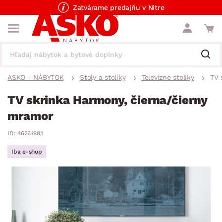
Zatvárame predajňu v Nitre
ASKO - NÁBYTOK
Stoly a stolíky
Televízne stolíky
TV 
TV skrinka Harmony, čierna/čierny
mramor
ID: 4626188.1
Iba e-shop