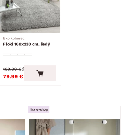
Eko koberec
Floki 160x230 cm, šedý
109.00 €
79.99 €
Iba e-shop
Iba e