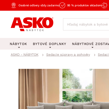
Osobné odbery vždy zadarmo
95 % produktov skladom
NÁBYTOK
BYTOVÉ DOPLNKY
NÁBYTKOVÉ ZOSTA
ASKO - NÁBYTOK
Sedacie súpravy a pohovky
Sedaci
KOBERCE
OSVETLENIE
Obývacie zost
Veľké a stredné koberce
Stolové lampy a lampi
Spálňové zost
Behúne a malé koberce
Stropné osvetlenie
Kancelárske zos
Obývacia izba
Detské koberce
Lustre a závesné svieti
Kuchynské zost
Spálňa
Kúpeľňové predložky
Stojacie lampy
Detské zosta
Pracovňa a kancelária
Zobrazit vše
Zobrazit vše
Predsieňové zos