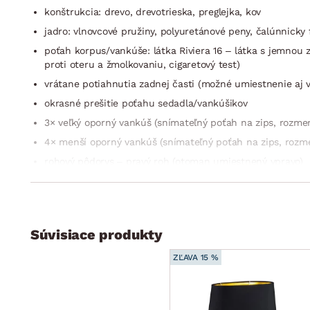
konštrukcia: drevo, drevotrieska, preglejka, kov
jadro: vlnovcové pružiny, polyuretánové peny, čalúnnicky f
poťah korpus/vankúše: látka Riviera 16 – látka s jemnou z
proti oteru a žmolkovaniu, cigaretový test)
vrátane potiahnutia zadnej časti (možné umiestnenie aj v
okrasné prešitie poťahu sedadla/vankúšikov
3× veľký oporný vankúš (snímateľný poťah na zips, rozme
4× menší oporný vankúš (snímateľný poťah na zips, roz
rohový pôdorys – pravý roh (otoman umiestnený vpravo)
ľavá/pravá bočná podrúčka (látkový lem, úzka vankúšová op
sedák: stredne mäkký, komfortné vypolstrovanie
operadlo: veľké oporné vankúše, stredne mäkké
Súvisiace produkty
výška sedačky vrátane vankúšov: 91 cm/bez vankúšov: 7
výška sedu: 45 cm/hĺbka sedu s vankúšmi: cca 61 cm/hĺ
ZĽAVA 15 %
nohy: kov, prevedenie čierne/zlaté, výška 15 cm (možné vy
funkcia rozkladu na príležitostné lôžko: plocha 139×224 c