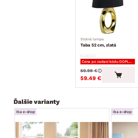
úložný priestor (pod sedákom)
elegantný dizajn, módny glamour štýl
rozmerovo vhodná takmer do každej obývačky
dodávané v čiastočnom demonte
Stolná lampa
Taba 52 cm, zlatá
Cena po zadaní kódu DOPLNKY
69.99 €
59.49 €
Ďalšie varianty
Iba e-shop
Iba e-shop