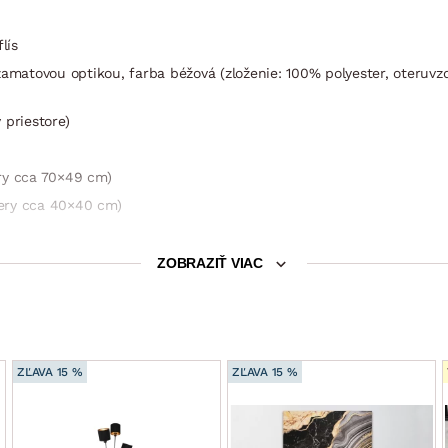
lís
amatovou optikou, farba béžová (zloženie: 100% polyester, oteruvzd
 priestore)
ry cca 70×49 cm)
mery cca 40×40 cm)
tika = šetrí okolitý priestor)
ZOBRAZIŤ VIAC
0 cm
bka sedu bez vankúšov: 90 cm
ZĽAVA 15 %
ZĽAVA 15 %
užiť robotický vysávač)
m (sklápací typ rozkladu – príležitostné lôžko ľahko vznikne po vys