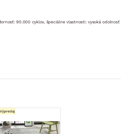
ornosť: 90.000 cyklov, špeciálne vlastnosti: vysoká odolnosť
Výpredaj
unutí sedadla vpred a sklopení operadla)