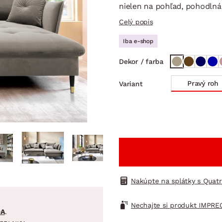
ENIE
DOMÁCE SPOTREBIČE
ZÁHRADNÉ 
nielen na pohľad, pohodlná 
avy
Zá
Celý popis
tavy
Z
Iba e-shop
avy
Dekor / farba
Pravý roh
Variant
Nakúpte na splátky s Quat
Nechajte si produkt IMPRE
DA
.