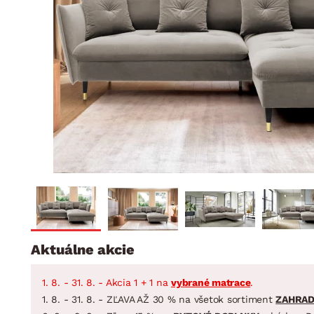
Jedáleň
BYTOVÝ TEXTIL
STOLOVANIE A VAR
Kúpeľňové zost
Detská izba
Prikrývky
Jedálenský servis
Jedálenské zos
Vankúše
Predsieň, šatník a chodba
Príbory
Záhradné zost
Koberce
Hrnce
Kuchyňa
Závesy a žalúzie
Panvice
Kúpeľňa
Zobrazit vše
Zobrazit vše
Záhrada
VEĽKÁ NOC
Domácnosť
Aktuálne akcie
1. 8. - 31. 8. - Akcia 1 + 1 na
vybrané matrace
.
1. 8. - 31. 8. - ZĽAVA AŽ 30 % na všetok sortiment
ZAHRA