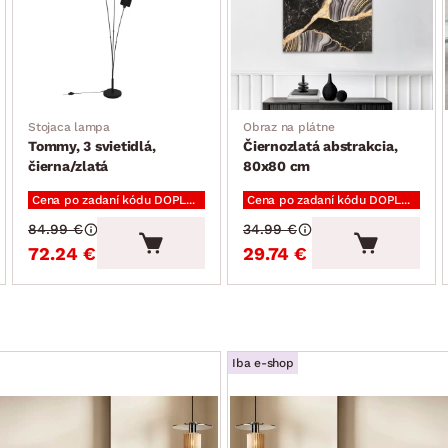
Stojaca lampa
Obraz na plátne
Tommy, 3 svietidlá,
Čiernozlatá abstrakcia,
čierna/zlatá
80x80 cm
Cena po zadaní kódu DOPLNKY
Cena po zadaní kódu DOPLNKY
84.99 €
34.99 €
72.24 €
29.74 €
Iba e-shop