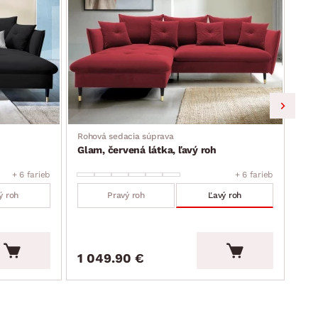
Rohová sedacia súprava
Roho
Glam, červená látka, ľavý roh
Gla
+ 6 farieb
+ 6 farieb
ý roh
Pravý roh
Ľavý roh
1 049.90 €
1 