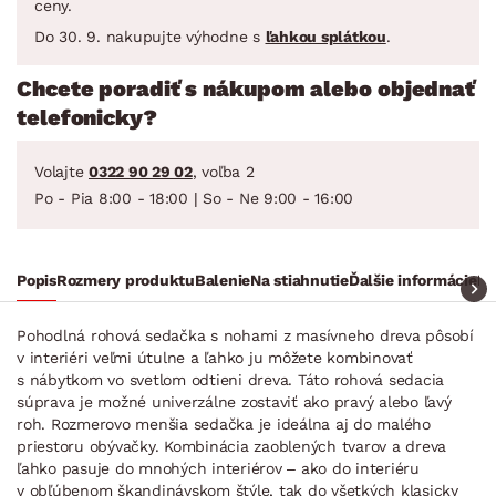
ceny.
Do 30. 9. nakupujte výhodne s
ľahkou splátkou
.
Chcete poradiť s nákupom alebo objednať
telefonicky?
Volajte
0322 90 29 02
, voľba 2
Po - Pia 8:00 - 18:00 | So - Ne 9:00 - 16:00
Popis
Rozmery produktu
Balenie
Na stiahnutie
Ďalšie informácie
Ra
Pohodlná rohová sedačka s nohami z masívneho dreva pôsobí
v interiéri veľmi útulne a ľahko ju môžete kombinovať
s nábytkom vo svetlom odtieni dreva. Táto rohová sedacia
súprava je možné univerzálne zostaviť ako pravý alebo ľavý
roh. Rozmerovo menšia sedačka je ideálna aj do malého
priestoru obývačky. Kombinácia zaoblených tvarov a dreva
ľahko pasuje do mnohých interiérov – ako do interiéru
v obľúbenom škandinávskom štýle, tak do všetkých klasicky