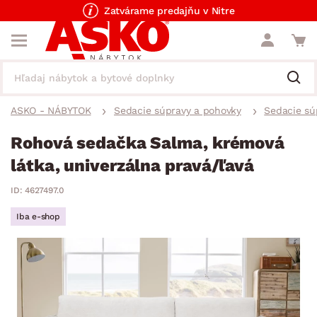
Zatvárame predajňu v Nitre
ASKO - NÁBYTOK
Sedacie súpravy a pohovky
Sedacie sú
Rohová sedačka Salma, krémová
látka, univerzálna pravá/ľavá
ID: 4627497.0
Iba e-shop