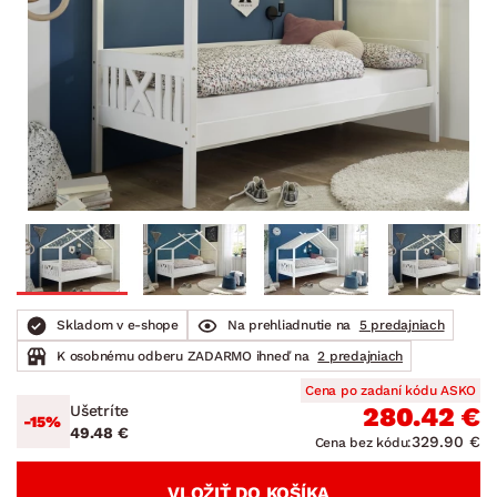
Skladom v e-shope
Na prehliadnutie na
5 predajniach
K osobnému odberu ZADARMO ihneď na
2 predajniach
Cena po zadaní kódu ASKO
Ušetríte
280.42 €
-15%
49.48 €
329.90 €
Cena bez kódu:
VLOŽIŤ DO KOŠÍKA