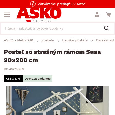
Zatvárame predajňu v Nitre
ASKO - NÁBYTOK
Postele
Detské postele
Detské jed
Posteľ so strešným rámom Susa
90x200 cm
ID: 4627599.0
ASKO DNI
Doprava zadarmo