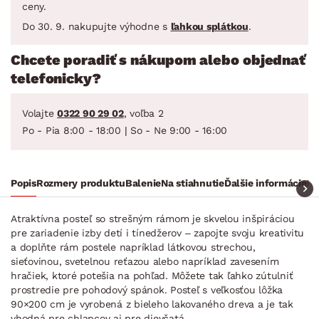
ceny.
Do 30. 9. nakupujte výhodne s
ľahkou splátkou
.
Chcete poradiť s nákupom alebo objednať
telefonicky?
Volajte
0322 90 29 02
, voľba 2
Po - Pia 8:00 - 18:00 | So - Ne 9:00 - 16:00
Popis
Rozmery produktu
Balenie
Na stiahnutie
Ďalšie informácie
Ra
Atraktívna posteľ so strešným rámom je skvelou inšpiráciou
pre zariadenie izby detí i tínedžerov – zapojte svoju kreativitu
a doplňte rám postele napríklad látkovou strechou,
sieťovinou, svetelnou reťazou alebo napríklad zavesením
hračiek, ktoré potešia na pohľad. Môžete tak ľahko zútulniť
prostredie pre pohodový spánok. Posteľ s veľkosťou lôžka
90×200 cm je vyrobená z bieleho lakovaného dreva a je tak
vhodná pre chlapcov aj pre dievčatá.