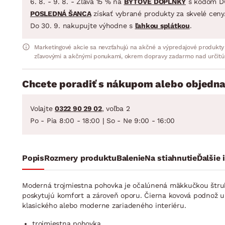
6. 8. - 9. 8. - Zľava 15 % na
BYTOVÉ DOPLNKY
s kódom D
POSLEDNÁ ŠANCA
získať vybrané produkty za skvelé ceny
Do 30. 9. nakupujte výhodne s
ľahkou splátkou
.
Marketingové akcie sa nevzťahujú na akčné a výpredajové produkty
zľavovými a akčnými ponukami, okrem dopravy zadarmo nad určitú
Chcete poradiť s nákupom alebo objedna
Volajte
0322 90 29 02
, voľba 2
Po - Pia 8:00 - 18:00 | So - Ne 9:00 - 16:00
Popis
Rozmery produktu
Balenie
Na stiahnutie
Ďalšie 
Moderná trojmiestna pohovka je očalúnená mäkkučkou štruk
poskytujú komfort a zároveň oporu. Čierna kovová podnož u
klasického alebo moderne zariadeného interiéru.
trojmiestna pohovka