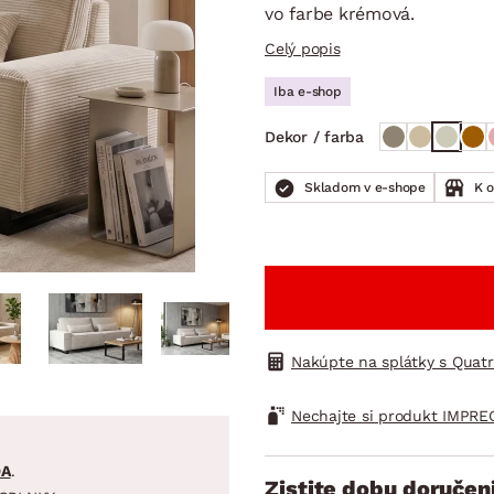
ENIE
DOMÁCE SPOTREBIČE
ZÁHRADNÉ 
vo farbe krémová.
avy
Zá
Celý popis
tavy
Z
Iba e-shop
avy
Dekor / farba
Skladom v e-shope
K 
Nakúpte na splátky s Quat
Nechajte si produkt IMPRE
DA
.
Zistite dobu doručen