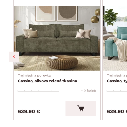
Trojmiestna pohovka
Trojmiestna
Cassino, olivovo zelená tkanina
Cassino, t
arieb
+ 9 farieb
639.90 €
639.90 