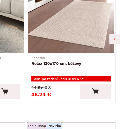
k
Koberec
Dek
Relax 120x170 cm, béžový
Pra
Cena po zadaní kódu DOPLNKY
Cen
44.99 €
12.
38.24 €
11
Iba e-shop
Novinka
Iba e