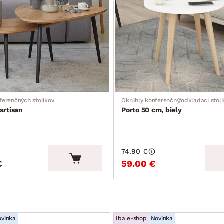
ferenčných stolíkov
Okrúhly konferenčný/odkladací stolí
artisan
Porto 50 cm, biely
74.90 €
€
59.00 €
ovinka
Iba e-shop
Novinka