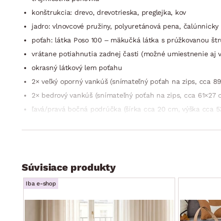
konštrukcia: drevo, drevotrieska, preglejka, kov
jadro: vlnovcové pružiny, polyuretánová pena, čalúnnicky f
poťah: látka Poso 100 – mäkučká látka s prúžkovanou štru
vrátane potiahnutia zadnej časti (možné umiestnenie aj v
okrasný látkový lem poťahu
2× veľký oporný vankúš (snímateľný poťah na zips, cca 8
2× bedrový vankúš (snímateľný poťah na zips, cca 61×27 
ľavá/pravá bočná podrúčka (šírka cca 20 cm, výška cca 5
sedák: stredne mäkký
operadlo: oporné vankúše/bedrové vankúše – pohodlne m
výška sedu: 46 cm
hĺbka sedu s vankúšmi: 57 cm/bez vankúšov: 71 cm
Súvisiace produkty
šírka sedadla: cca 175 cm
Iba e-shop
celková výška bez vankúšov: 71 cm/s vankúšmi: cca 85 c
nohy: kov, čierny lak, profil U (89×6 cm), výška 10 cm (ľ
funkcia rozkladu: nie