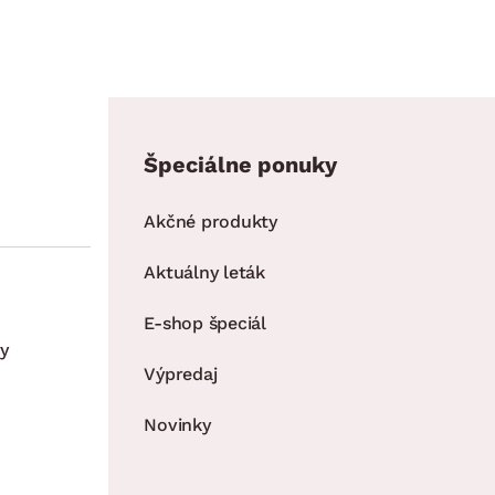
Špeciálne ponuky
Akčné produkty
Aktuálny leták
E-shop špeciál
y
Výpredaj
Novinky