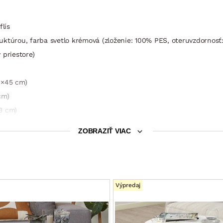
lís
ktúrou, farba svetlo krémová (zloženie: 100% PES, oteruvzdornosť:
 priestore)
9×45 cm)
cm)
3 cm)
ZOBRAZIŤ VIAC
äkké, komfort + opora
Výpredaj
m
ahká údržba podlahy, možnosť využitia robotického vysávača)