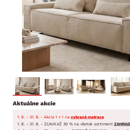
Jedáleň
BYTOVÝ TEXTIL
STOLOVANIE A VAR
Kúpeľňové zost
Detská izba
Prikrývky
Jedálenský servis
Jedálenské zos
Vankúše
Predsieň, šatník a chodba
Príbory
Záhradné zost
Koberce
Hrnce
Kuchyňa
Závesy a žalúzie
Panvice
Kúpeľňa
Zobrazit vše
Zobrazit vše
Záhrada
VEĽKÁ NOC
Domácnosť
Aktuálne akcie
1. 8. - 31. 8. - Akcia 1 + 1 na
vybrané matrace
.
1. 8. - 31. 8. - ZĽAVA AŽ 30 % na všetok sortiment
ZAHRA