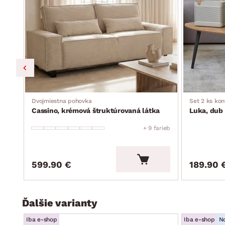
úložný priestor: nie
moderný štýl
bez malých dekoračných vankúšikov
dodávané v čiastočnom demonte
Dvojmiestna pohovka
Set 2 ks kon
Cassino, krémová štruktúrovaná látka
Luka, dub 
+ 9 farieb
599.90 €
189.90 
Ďalšie varianty
Iba e-shop
Iba e-shop
N