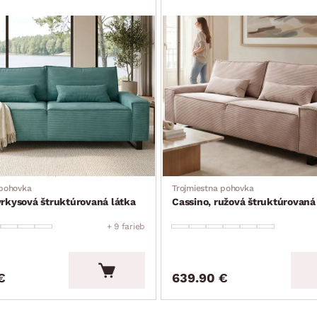
 pohovka
Trojmiestna pohovka
yrkysová štruktúrovaná látka
Cassino, ružová štruktúrovaná
+ 9 farieb
€
639.90 €