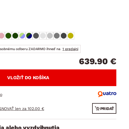
DOPLNKY
VIANOCE
hradné doplnky
ahradné zostavy
osobnému odberu ZADARMO ihneď na
1 predajni
639.90 €
VLOŽIŤ DO KOŠÍKA
ro
GNOVAŤ len za 102.00 €
PRIDAŤ
ia alebo vyzdvihnutia