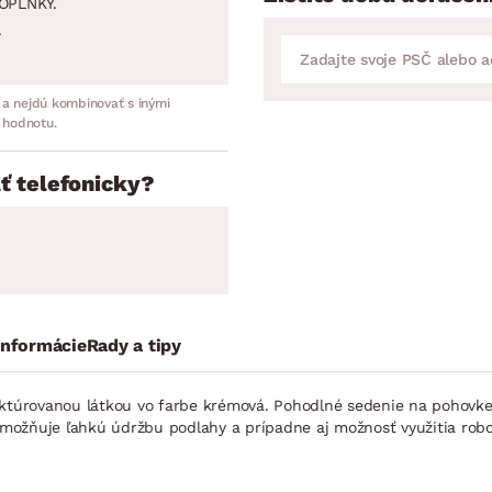
OPLNKY.
.
 a nejdú kombinovať s inými
 hodnotu.
ť telefonicky?
informácie
Rady a tipy
túrovanou látkou vo farbe krémová. Pohodlné sedenie na pohovke 
možňuje ľahkú údržbu podlahy a prípadne aj možnosť využitia robo