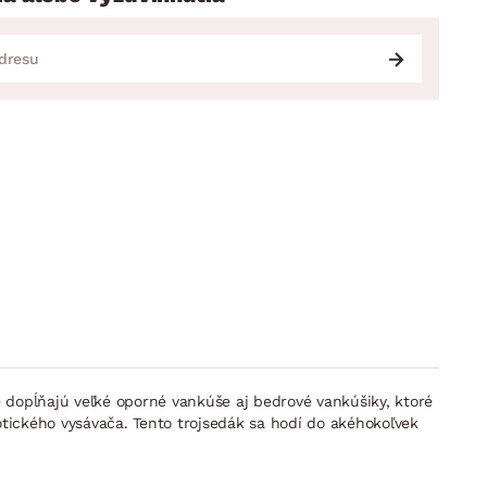
dopĺňajú veľké oporné vankúše aj bedrové vankúšiky, ktoré
tického vysávača. Tento trojsedák sa hodí do akéhokoľvek