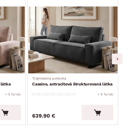
Trojmiestna pohovka
Troj
 látka
Cassino, antracitová štrukturovaná látka
Cas
+ 9 farieb
+ 9 farieb
639.90 €
63