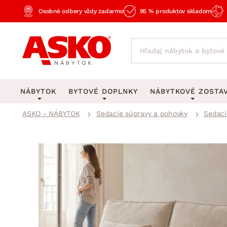
Osobné odbery vždy zadarmo
95 % produktov skladom
NÁBYTOK
BYTOVÉ DOPLNKY
NÁBYTKOVÉ ZOSTA
ASKO - NÁBYTOK
Sedacie súpravy a pohovky
Sedaci
KOBERCE
OSVETLENIE
Obývacie zost
Veľké a stredné koberce
Stolové lampy a lampi
Spálňové zost
Behúne a malé koberce
Stropné osvetlenie
Kancelárske zos
Obývacia izba
Detské koberce
Lustre a závesné svieti
Kuchynské zost
Spálňa
Kúpeľňové predložky
Stojacie lampy
Detské zosta
Pracovňa a kancelária
Zobrazit vše
Zobrazit vše
Predsieňové zos