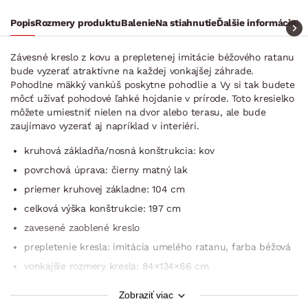
Popis
Rozmery produktu
Balenie
Na stiahnutie
Ďalšie informácie
Ra
Závesné kreslo z kovu a prepletenej imitácie béžového ratanu
bude vyzerať atraktívne na každej vonkajšej záhrade.
Pohodlne mäkký vankúš poskytne pohodlie a Vy si tak budete
môcť užívať pohodové ľahké hojdanie v prírode. Toto kresielko
môžete umiestniť nielen na dvor alebo terasu, ale bude
zaujímavo vyzerať aj napríklad v interiéri.
kruhová základňa/nosná konštrukcia: kov
povrchová úprava: čierny matný lak
priemer kruhovej základne: 104 cm
celková výška konštrukcie: 197 cm
zavesené zaoblené kreslo
prepletenie kresla: imitácia umelého ratanu, farba béžová
vonkajšie rozmery kresla: 84×134×66 cm
1× veľký sedací vankúš (polyesterová látka, farba béžová
Zobraziť viac
taupe, snímateľný poťah na zips)