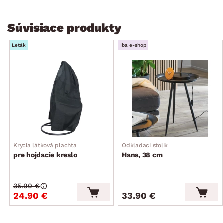
1× vankúš podhlavník (cca 35×20 cm, polyesterová látka,
farba béžová taupe, bez zipsu, bočné šnúrky na uchytenie)
Súvisiace produkty
nastaviteľná výška zavesenia
atraktívny vzhľad
Leták
Iba e-shop
na záhradu, terasu alebo aj interiéru
stabilné a bezpečné
odporúčaná nosnosť do 120 kg
dodávané v demonte
Krycia látková plachta
Odkladací stolík
pre hojdacie kreslo
Hans, 38 cm
35.90 €
24.90 €
33.90 €